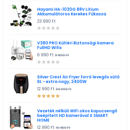
Hayami HA-1030G 88V Lítium
Akkumulátoros Kerekes Fűkasza
23 990 Ft
V380 PRO Kültéri Biztonsági kamera
FullHD Wifis
6 990 Ft
9 800 Ft
Silver Crest Air Fryer forró levegős sütő
6L - extra nagy, 2400W
12 990 Ft
34 990 Ft
Vezeték nélküli WiFi okos kapucsengő
beépített HD kamerával X SMART
HOME
12 990 Ft
19 459 Ft