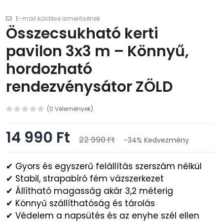
E-mail küldése ismerősének
Összecsukható kerti
pavilon 3x3 m – Könnyű,
hordozható
rendezvénysátor ZÖLD
(0 Vélemények)
14 990 Ft
22 990 Ft
-34%
Kedvezmény
✔ Gyors és egyszerű felállítás szerszám nélkül
✔ Stabil, strapabíró fém vázszerkezet
✔ Állítható magasság akár 3,2 méterig
✔ Könnyű szállíthatóság és tárolás
✔ Védelem a napsütés és az enyhe szél ellen