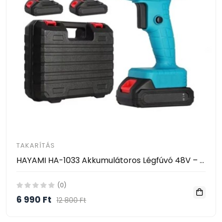
TAKARÍTÁS
HAYAMI HA-1033 Akkumulátoros Légfúvó 48V – Vezeték Nélküli Tisztító Ventilátor 2 Akkumulátorral
(0)
6 990 Ft
12 800 Ft