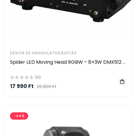
DEKOR ÉS HANGULATVILÁGÍTÁS
Spider LED Moving Head RGBW – 8×3W DMX512 Zenevezérelt LED Színpadi Fény HAYAMI KL25-120
(0)
17 990 Ft
29 800 Ft
-44%