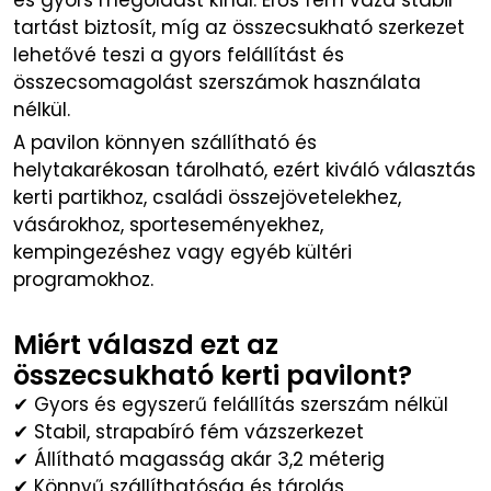
és gyors megoldást kínál. Erős fém váza stabil
tartást biztosít, míg az összecsukható szerkezet
lehetővé teszi a gyors felállítást és
összecsomagolást szerszámok használata
nélkül.
A pavilon könnyen szállítható és
helytakarékosan tárolható, ezért kiváló választás
kerti partikhoz, családi összejövetelekhez,
vásárokhoz, sporteseményekhez,
kempingezéshez vagy egyéb kültéri
programokhoz.
Miért válaszd ezt az
összecsukható kerti pavilont?
✔ Gyors és egyszerű felállítás szerszám nélkül
✔ Stabil, strapabíró fém vázszerkezet
✔ Állítható magasság akár 3,2 méterig
✔ Könnyű szállíthatóság és tárolás