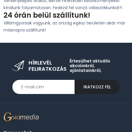
Versenyképes árakat, illetve hihetetlen kedvezményeket
kínálunk folyamatosan. Fedezd fel vonzó választékunkat!! .
24 órán belül szállítunk!
Villámgyorsak vagyunk, az ország egész területén akár már
másnapra szállítunk!
Értesülhet aktuális
HÍRLEVÉL
akcióinkról,
FELIRATKOZÁS
ajánlatainkról,
IRATKOZZ FEL