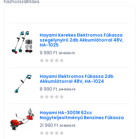
házhozszállítása.
TV, Szórakoztató elekt, HiFi
KIEMELT TERMÉK
Egyéb
Hayami Kerekes Elektromos Fűkasza
szegélynyíró 2db Akkumlátorral 48V,
HA-1025
9 990 Ft
19 990 Ft
Hayami Elektromos Fűkasza 2db
Akkumlátorral 48V, HA-1024
8 990 Ft
24 990 Ft
Hayami HA-3001R 62cc
Nagyteljesítményű Benzines Fűkasza
21 990 Ft
31 800 Ft