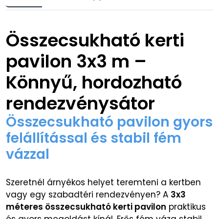
Összecsukható kerti
pavilon 3x3 m –
Könnyű, hordozható
rendezvénysátor
Összecsukható pavilon gyors
felállítással és stabil fém
vázzal
Szeretnél árnyékos helyet teremteni a kertben
vagy egy szabadtéri rendezvényen? A
3x3
méteres összecsukható kerti pavilon
praktikus