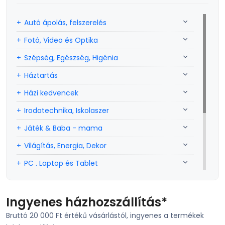
Autó ápolás, felszerelés
Fotó, Video és Optika
Szépség, Egészség, Higénia
Háztartás
Házi kedvencek
Irodatechnika, Iskolaszer
Játék & Baba - mama
Világítás, Energia, Dekor
PC . Laptop és Tablet
Sport, szabadidő
Szerszám, Barkácsolás
Ingyenes házhozszállítás*
Bruttó 20 000 Ft értékű vásárlástól, ingyenes a termékek
Telefon, Okos eszköz, GPS