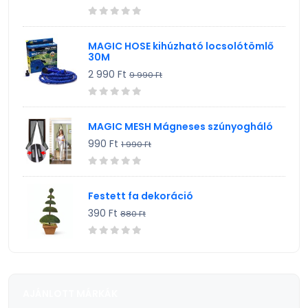
MAGIC HOSE kihúzható locsolótömlő
30M
2 990 Ft
9 990 Ft
MAGIC MESH Mágneses szúnyogháló
990 Ft
1 990 Ft
Festett fa dekoráció
390 Ft
880 Ft
AJÁNLOTT MÁRKÁK