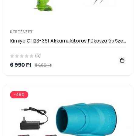
KERTÉSZET
Kimiyo CH23-361 Akkumulátoros Fűkasza és Szegélynyíró 24V – 2 Akkumulátorral
(0)
6 990 Ft
11 660 Ft
-45%