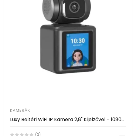
KAMERÁK
Luxy Beltéri WiFi IP Kamera 2,8" Kijelzővel – 1080P, AI Mozgásérzékelés, 360° Forgatható- Video Calling Smart Camera
(0)