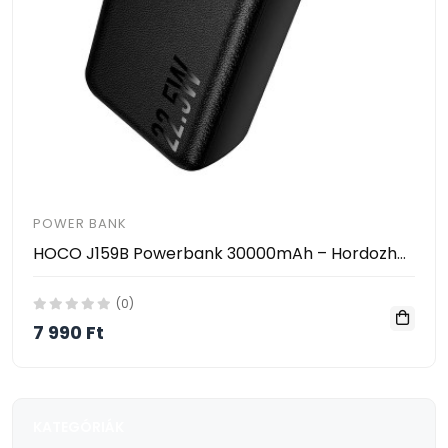
POWER BANK
HOCO J159B Powerbank 30000mAh – Hordozható Gyorstöltő PD/QC Támogatással, 22.5W, 2×USB + Type-C
(0)
7 990 Ft
KATEGÓRIÁK