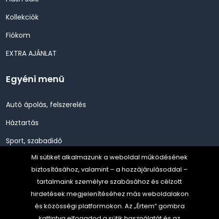
Kollekciók
Fiókom
EXTRA AJÁNLAT
Egyéni menü
Autó ápolás, felszerelés
Háztartás
Sport, szabadidő
Mi sütiket alkalmazunk a weboldal működésének
Szépség, Egészség, Higénia
biztosításához, valamint – a hozzájárulásoddal –
Szerszám, Barkácsolás
tartalmaink személyre szabásához és célzott
hirdetések megjelenítéséhez más weboldalakon
Telefon, Okos eszköz, GPS
és közösségi platformokon. Az „Értem” gombra
TV, Szórakoztató elekt, HiFi
kattintva elfogadod a sütik használatát és az