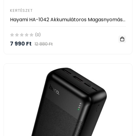
KERTÉSZET
Hayami HA-1042 Akkumulátoros Magasnyomású Mosó – 2 Akkumulátorral, Habosító Tartállyal és Kofferrel
(0)
7 990 Ft
12 880 Ft