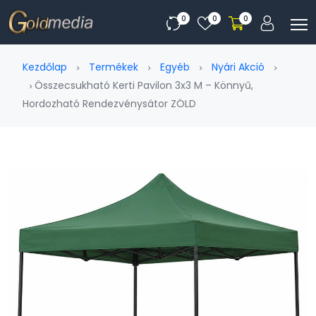
0
0
0
Kezdőlap
Termékek
Egyéb
Nyári Akció
Összecsukható Kerti Pavilon 3x3 M – Könnyű,
Hordozható Rendezvénysátor ZÖLD