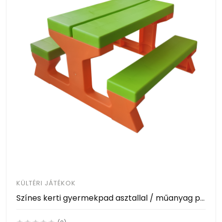
KÜLTÉRI JÁTÉKOK
Színes kerti gyermekpad asztallal / műanyag piknik asztal gyermekeknek