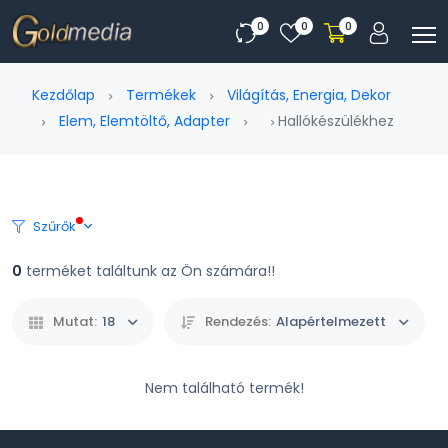
0
0
0
Kezdőlap
Termékek
Világítás, Energia, Dekor
Elem, Elemtöltő, Adapter
Hallókészülékhez
Szűrők
0
terméket találtunk az Ön számára!!
Mutat:
18
Rendezés:
Alapértelmezett
Nem található termék!