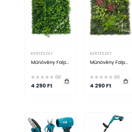
KERTÉSZET
KERTÉSZET
Műnövény Falpanel 50x50 cm – Botanic Bloom
Műnövény Falpanel 50x50 cm – Tropical Red
(0)
(0)
4 290 Ft
4 290 Ft