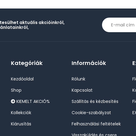
rtesülhet aktuális akcióinkról,
jánlatainkról,
Kategóriák
Információk
E
Kezdőoldal
Rólunk
F
Shop
Kapcsolat
K
KIEMELT AKCIÓ%
Szállítás és kézbesítés
F
Kollekciók
Cookie-szabályzat
E
Kiárusítás
Felhasználási feltételek
Visszaküldés és csere