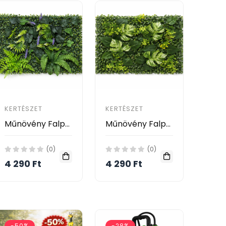
KERTÉSZET
KERTÉSZET
Műnövény Falpanel 60x40 cm – Tropical Fern Mix
Műnövény Falpanel 60x40 cm – Monstera Green
(0)
(0)
4 290 Ft
4 290 Ft
-50%
-28%