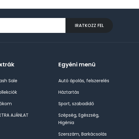
IRATKOZZ FEL
xtrák
Egyéni menü
lash Sale
Autó ápolás, felszerelés
ollekciók
Háztartás
iókom
Sport, szabadidő
XTRA AJÁNLAT
Szépség, Egészség,
Higénia
Szerszám, Barkácsolás