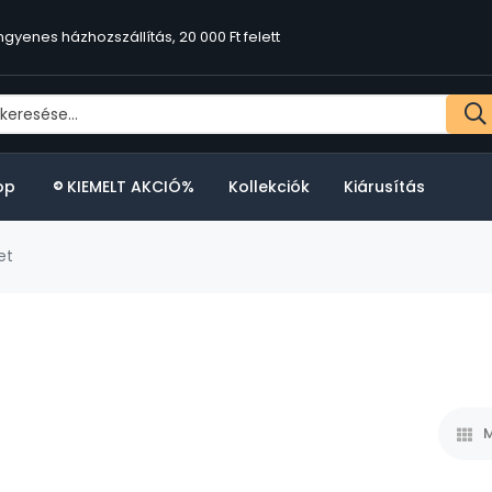
ngyenes házhozszállítás, 20 000 Ft felett
op
KIEMELT AKCIÓ%
Kollekciók
Kiárusítás
et
M