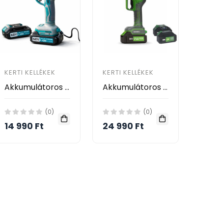
KERTI KELLÉKEK
KERTI KELLÉKEK
Akkumulátoros metszőolló, 2 db 68 V akkumulátorral, dobozban- HAYAMI HA-1029
Akkumulátoros metszőolló, 2 db 96 V akkumulátorral, dobozban- HAYAMI HA-1032
(0)
(0)
14 990 Ft
24 990 Ft