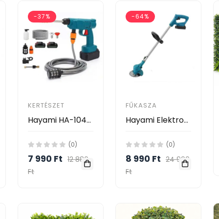
-37%
-64%
KERTÉSZET
FŰKASZA
Hayami HA-1042 Akkumulátoros Magasnyomású Mosó – 2 Akkumulátorral, Habosító Tartállyal és Kofferrel
Hayami Elektromos Fűkasza 2db Akkumlátorral 48V, HA-1024
(0)
(0)
7 990 Ft
8 990 Ft
12 880
24 990
Ft
Ft