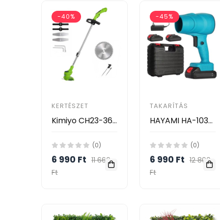
-40%
-45%
KERTÉSZET
TAKARÍTÁS
Kimiyo CH23-361 Akkumulátoros Fűkasza és Szegélynyíró 24V – 2 Akkumulátorral
HAYAMI HA-1033 Akkumulátoros Légfúvó 48V – Vezeték Nélküli Tisztító Ventilátor 2 Akkumulátorral
(0)
(0)
6 990 Ft
6 990 Ft
11 660
12 800
Ft
Ft