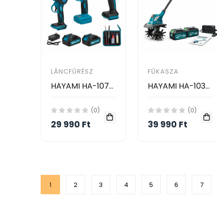
LÁNCFŰRÉSZ
FŰKASZA
HAYAMI HA-1070 Akkumulátoros Kerti Szerszám Szett – 3 az 1-ben, 68V, Vezeték Nélküli
HAYAMI HA-1039 188V Akkumulátoros Kapálógép – 2 Akkumulátorral, Vezeték Nélküli, SY-818
(0)
(0)
29 990 Ft
39 990 Ft
1
2
3
4
5
6
7