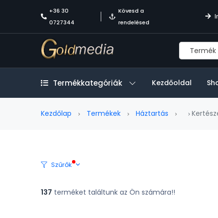
+36 30
Kövesd a
I
0727344
rendelésed
Termékkategóriák
Kezdőoldal
Sh
Kezdőlap
Termékek
Háztartás
Kertész
Szűrők
137
terméket találtunk az Ön számára!!