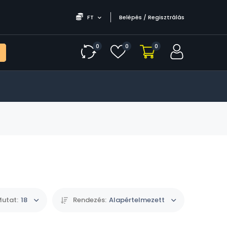
FT
Belépés / Regisztrálás
0
0
0
utat:
18
Rendezés:
Alapértelmezett