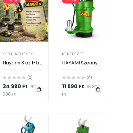
KERTI KELLÉKEK
KERTÉSZET
Hayami 3 az 1-ben akkumulátoros kerti szett - magassági ágvágó láncfűrész és metszőolló, teleszkópos nyél HA-1008-1
HAYAMI Szennyvíz Búvárszivattyú 3450W – RYICWP3450 (HA-2008)
(0)
(0)
34 990 Ft
11 990 Ft
69
16 800
990 Ft
Ft