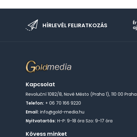
É
HÍRLEVÉL FELIRATKOZÁS
a
Kapcsolat
Revoluční 1082/8, Nové Město (Praha 1), 110 00 Praha
Telefon:
+ 06 70 166 9220
Email:
info@gold-media.hu
Nyitvatartás:
H-P: 9-18 óra Szo: 9-17 óra
Kövess minket