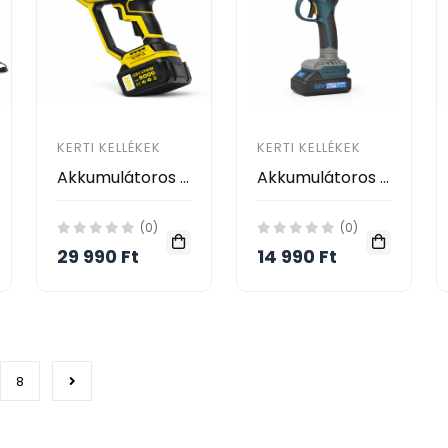
KERTI KELLÉKEK
KERTI KELLÉKEK
Akkumulátoros Metszőolló Készlet , 2db 128V Lítium Akkumulátorral HAYAMI HA-1079
Akkumulátoros metszőolló, 2 db 68 V akkumulátorral, dobozban- HAYAMI HA-1027
(0)
(0)
29 990 Ft
14 990 Ft
8