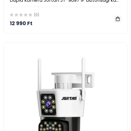
Dupla kamera Jortan JT-9697 IP biztonsági kamera Wifi infravörös PTZ
(0)
12 990 Ft