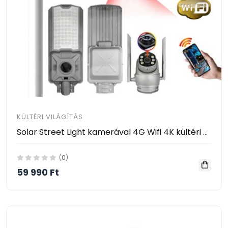
KÜLTÉRI VILÁGÍTÁS
Solar Street Light kamerával 4G Wifi 4K kültéri napelemes figyelő lámpa 600W CCTV vezeték nélküli SPM-TK01
(0)
59 990 Ft