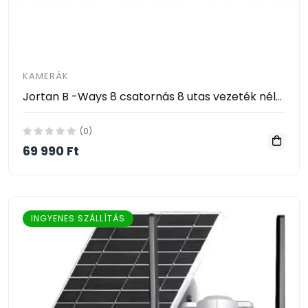
KAMERÁK
Jortan B -Ways 8 csatornás 8 utas vezeték nélküli CCTV kamera megfigyelő rendszer
(0)
69 990 Ft
INGYENES SZÁLLÍTÁS