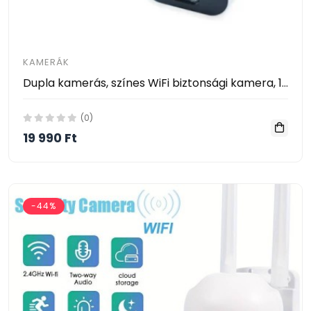
KAMERÁK
Dupla kamerás, színes WiFi biztonsági kamera, 180°-os látószöggel
(0)
19 990 Ft
-44%