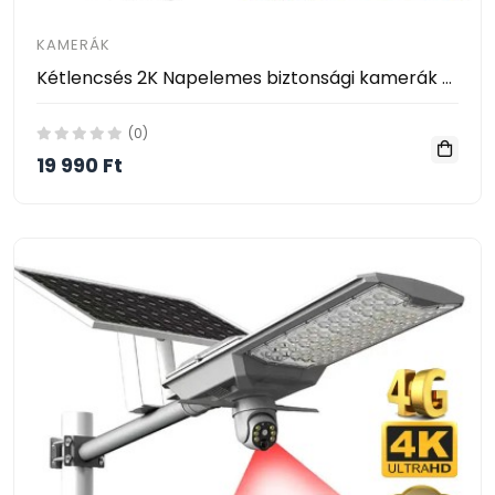
KAMERÁK
Kétlencsés 2K Napelemes biztonsági kamerák KE24-411
(0)
19 990 Ft