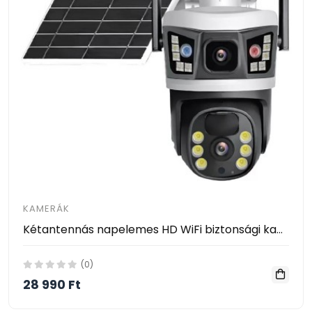
KAMERÁK
Kétantennás napelemes HD WiFi biztonsági kamera, PTZ megfigyelő rendszer
(0)
28 990 Ft