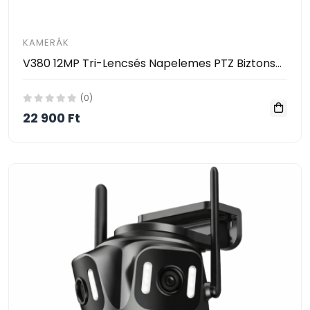
KAMERÁK
V380 12MP Tri-Lencsés Napelemes PTZ Biztonsági Kamera -WiFi Verzió 360° PIR Emberfelismerés
(0)
22 900 Ft