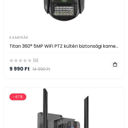
KAMERÁK
Titan 360° 5MP WiFi PTZ kültéri biztonsági kamera – iCSee, éjjellátás, mozgáskövetés, IP66 (fehér-fekete) KE-23-115
(0)
9 990 Ft
14 990 Ft
-47%