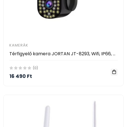
KAMERÁK
Térfigyelő kamera JORTAN JT-8293, Wifi, IP66, FÜGGŐ, HD vezeték nélküli, 1920 X 1080 PIXEL
(0)
16 490 Ft