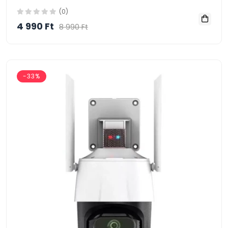
(0)
4 990 Ft
8 990 Ft
-33%