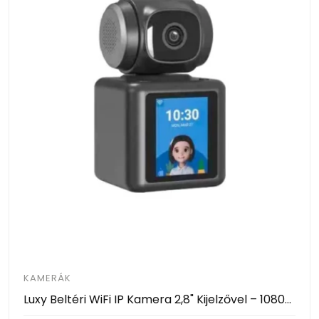
KAMERÁK
Luxy Beltéri WiFi IP Kamera 2,8" Kijelzővel – 1080P, AI Mozgásérzékelés, 360° Forgatható- Video Calling Smart Camera