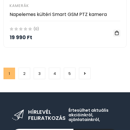
KAMERÁK
Napelemes kültéri Smart GSM PTZ kamera
(0)
19 990 Ft
1
2
3
4
5
Értesülhet aktuális
HÍRLEVÉL
akcióinkról,
FELIRATKOZÁS
ajánlatainkról,