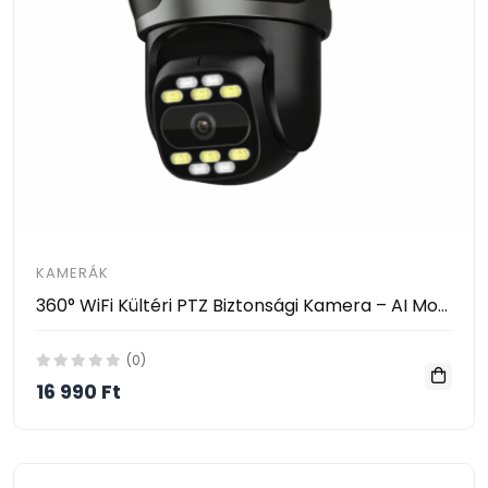
KAMERÁK
360° WiFi Kültéri PTZ Biztonsági Kamera – AI Mozgásérzékelés, 30m Éjszakai Látás, Hang- és Fényriasztás
(0)
16 990 Ft