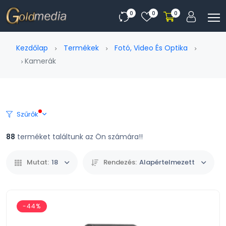
0
0
0
Kezdőlap
Termékek
Fotó, Video És Optika
Kamerák
Szűrők
88
terméket találtunk az Ön számára!!
Mutat:
18
Rendezés:
Alapértelmezett
-44%