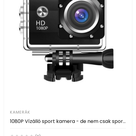
KAMERÁK
1080P Vízálló sport kamera - de nem csak sportokhoz, akár fedélzeti-, vagy biztonsági kameraként is használhatod