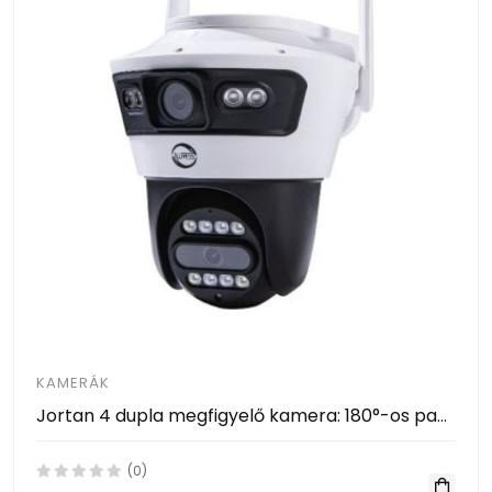
KAMERÁK
Jortan 4 dupla megfigyelő kamera: 180°-os panoráma és WiFi/LAN
(0)