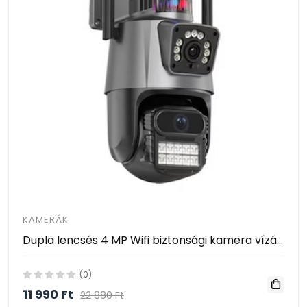
KAMERÁK
Dupla lencsés 4 MP Wifi biztonsági kamera vízálló CCTV videó megfigyelő kamera 2K Alarm fényjelző IP kamera
(0)
11 990 Ft
22 880 Ft