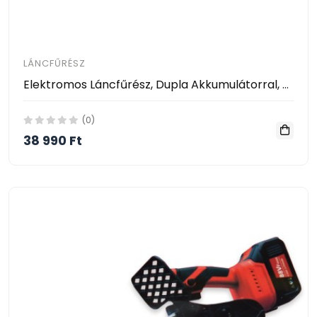
LÁNCFŰRÉSZ
Elektromos Láncfűrész, Dupla Akkumulátorral, Hordozótáskában
(0)
38 990 Ft