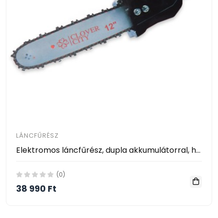
LÁNCFŰRÉSZ
Elektromos láncfűrész, dupla akkumulátorral, hordozótáskában
(0)
38 990 Ft