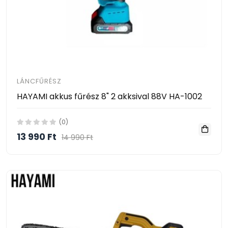
LÁNCFŰRÉSZ
HAYAMI akkus fűrész 8" 2 akksival 88V HA-1002
(0)
13 990 Ft
14 990 Ft