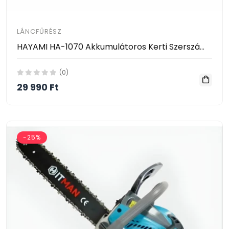
LÁNCFŰRÉSZ
HAYAMI HA-1070 Akkumulátoros Kerti Szerszám Szett – 3 az 1-ben, 68V, Vezeték Nélküli
(0)
29 990 Ft
-25%