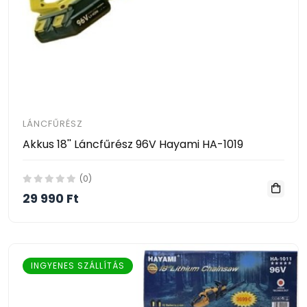
LÁNCFŰRÉSZ
Akkus 18'' Láncfűrész 96V Hayami HA-1019
(0)
29 990 Ft
INGYENES SZÁLLÍTÁS