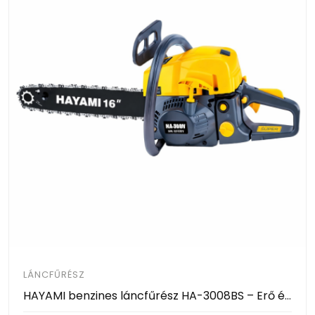
LÁNCFŰRÉSZ
HAYAMI benzines láncfűrész HA-3008BS – Erő és megbízhatóság a ház körül