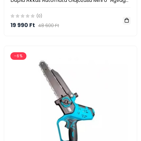
Dupla Akkus Automata Olajozású Mini 6" Ágvágó Láncfűrész És Elektromos Metszőolló HA-1004
(0)
19 990 Ft
48 600 Ft
-6%