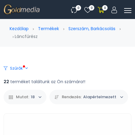
0
0
0
Kezdőlap
Termékek
Szerszám, Barkácsolás
Láncfűrész
Szűrők
22
terméket találtunk az Ön számára!!
Mutat:
18
Rendezés:
Alapértelmezett