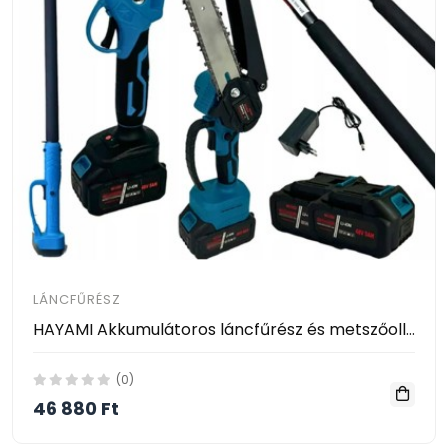
LÁNCFŰRÉSZ
HAYAMI Akkumulátoros láncfűrész és metszőolló teleszkópos nyéllel, 2 akkumulátorral HA-1008
(0)
46 880 Ft