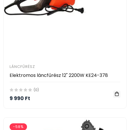
LÁNCFŰRÉSZ
Elektromos láncfűrész 12" 2200W KE24-378
(0)
9 990 Ft
-58%