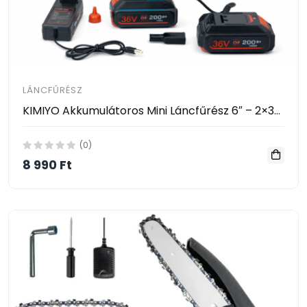
LÁNCFŰRÉSZ
KIMIYO Akkumulátoros Mini Láncfűrész 6″ – 2×36V Akkuval (CH23-48)
(0)
8 990 Ft