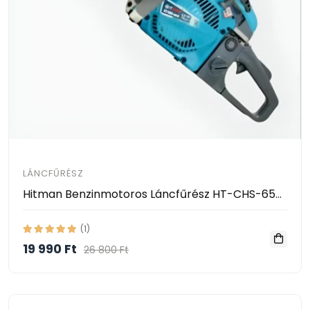
LÁNCFŰRÉSZ
Hitman Benzinmotoros Láncfűrész HT-CHS-6544x
(1)
19 990 Ft
26 800 Ft