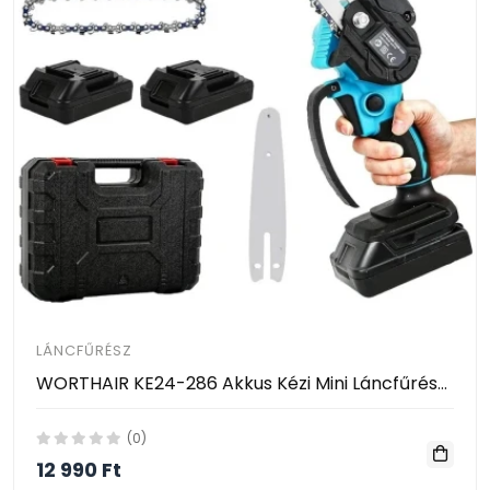
LÁNCFŰRÉSZ
WORTHAIR KE24-286 Akkus Kézi Mini Láncfűrész 8″ – 128V, 2 Akkumulátorral, Hordtáskával
(0)
12 990 Ft