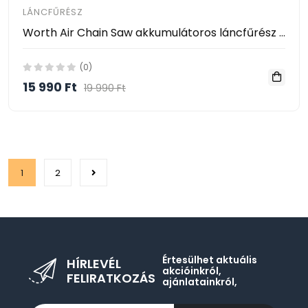
LÁNCFŰRÉSZ
Worth Air Chain Saw akkumulátoros láncfűrész - elektromos ágvágó fűrész
(0)
15 990 Ft
19 990 Ft
1
2
Értesülhet aktuális
HÍRLEVÉL
akcióinkról,
FELIRATKOZÁS
ajánlatainkról,