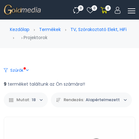
0
0
0
Kezdőlap
Termékek
TV, Szórakoztató Elekt, HiFi
Projektorok
Szűrők
9
terméket találtunk az Ön számára!!
Mutat:
18
Rendezés:
Alapértelmezett