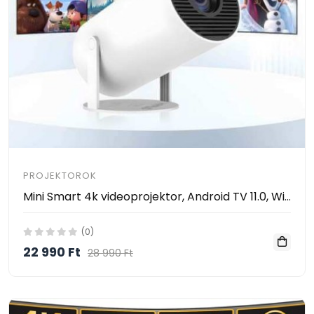
PROJEKTOROK
Mini Smart 4k videoprojektor, Android TV 11.0, WiFi 6, Bluetooth 5.0, 130 hüvelykes vetítővászon, Automatikus képkorrekció, Négymagos, 200 ANSI
(0)
22 990 Ft
28 990 Ft