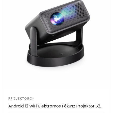
PROJEKTOROK
Android 12 WiFi Elektromos Fókusz Projektor S26 – Hordozható 4K Támogatású Mini Okos Projektor Otthoni Mozizáshoz