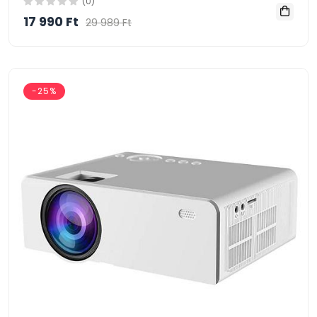
(0)
17 990 Ft
29 989 Ft
-25%