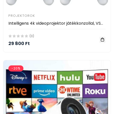
PROJEKTOROK
Intelligens 4k videoprojektor játékkonzollal, VSM, Android TV 11.0, távirányító, WiFi 6, Bluetooth 5.0
(0)
29 800 Ft
-20%