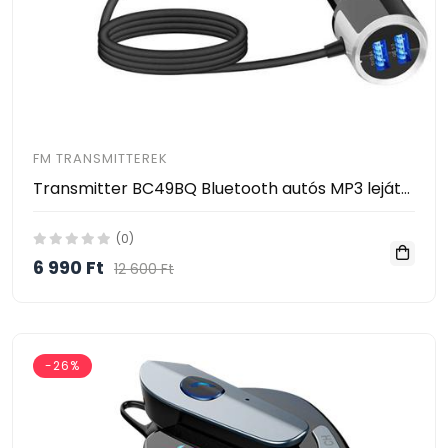
FM TRANSMITTEREK
Transmitter BC49BQ Bluetooth autós MP3 lejátszó Fm LED kijelzővel 2 telefonos kapcsolat
(0)
6 990 Ft
12 600 Ft
-26%