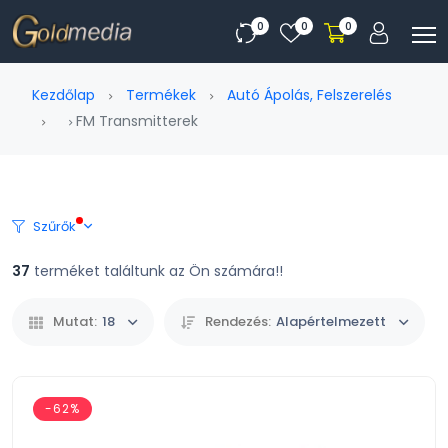
0
0
0
Kezdőlap
Termékek
Autó Ápolás, Felszerelés
FM Transmitterek
Szűrők
37
terméket találtunk az Ön számára!!
Mutat:
18
Rendezés:
Alapértelmezett
-62%