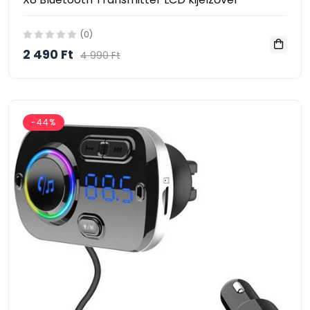
(0)
2 490 Ft
4 990 Ft
-44%