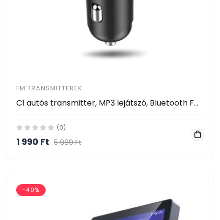
FM TRANSMITTEREK
C1 autós transmitter, MP3 lejátszó, Bluetooth FM adó vevő, kettős USB multifunkcionális töltő
(0)
1 990 Ft
5 989 Ft
-40%