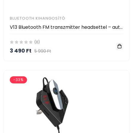
BLUETOOTH KIHANGOSÍTÓ
V13 Bluetooth FM transzmitter headsettel – autós kihangosító, zenelejátszó, 2 db USB
(0)
3 490 Ft
5 990 Ft
-33%