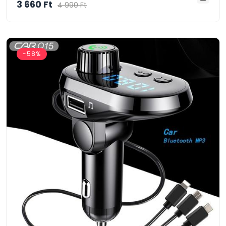
3 660 Ft
4 990 Ft
-58%