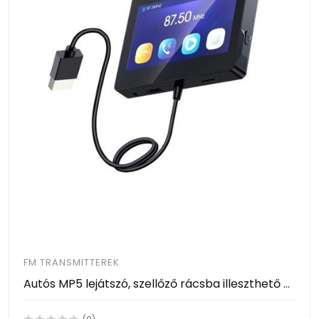
FM TRANSMITTEREK
Autós MP5 lejátszó, szellőző rácsba illeszthető – vezeték nélküli Bluetooth csatlakozás / 4.3 col -M6