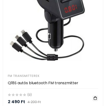
FM TRANSMITTEREK
Q18S autós bluetooth FM transzmitter
(0)
2 490 Ft
4 200 Ft