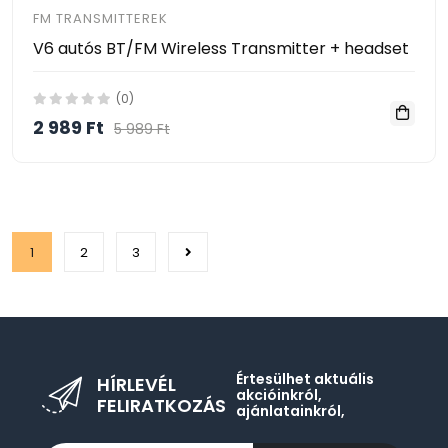
FM TRANSMITTEREK
V6 autós BT/FM Wireless Transmitter + headset
(0)
2 989 Ft
5 989 Ft
1
2
3
Értesülhet aktuális
HÍRLEVÉL
akcióinkról,
FELIRATKOZÁS
ajánlatainkról,