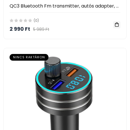
QC3 Bluetooth Fm transmitter, autós adapter, Mp3 lejátszó Tf kártya támogatással, gyorstöltővel
(0)
2 990 Ft
5 989 Ft
NINCS RAKTÁRON