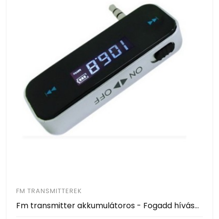
FM TRANSMITTEREK
Fm transmitter akkumulátoros - Fogadd hívásaid biztonságosan és hallgass zenét vezetékek nélkül autódban.