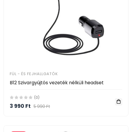
FÜL - ÉS FEJHALLGATÓK
B12 Szivargyújtós vezeték nélküli headset
(0)
3 990 Ft
5 990 Ft