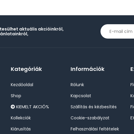
rtesülhet aktuális akcióinkról,
jánlatainkról,
Kategóriák
Információk
E
Kezdőoldal
Rólunk
F
Shop
Kapcsolat
K
KIEMELT AKCIÓ%
Szállítás és kézbesítés
F
Kollekciók
Cookie-szabályzat
E
Kiárusítás
Felhasználási feltételek