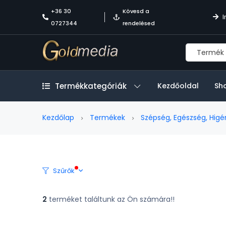
+36 30
Kövesd a
I
0727344
rendelésed
Termékkategóriák
Kezdőoldal
Sh
Kezdőlap
Termékek
Szépség, Egészség, Higé
Szűrők
2
terméket találtunk az Ön számára!!