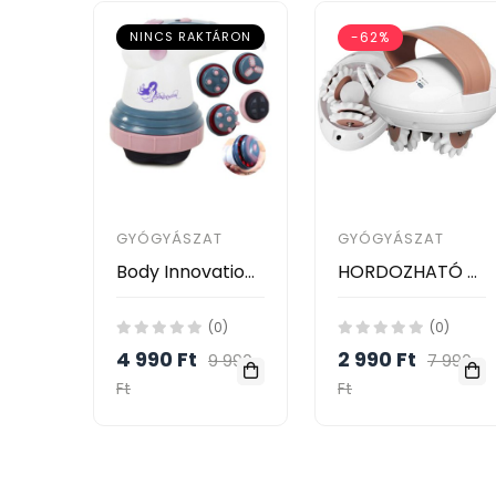
NINCS RAKTÁRON
-62%
GYÓGYÁSZAT
GYÓGYÁSZAT
Body Innovation Elektromos anticellulitisz narancsbőr elleni masszírozó gép
HORDOZHATÓ KÉZI NARANCSBŐR MASSZÍROZÓ KÉSZÜLÉK / BODY SLIMMER
(0)
(0)
4 990 Ft
2 990 Ft
9 990
7 990
Ft
Ft