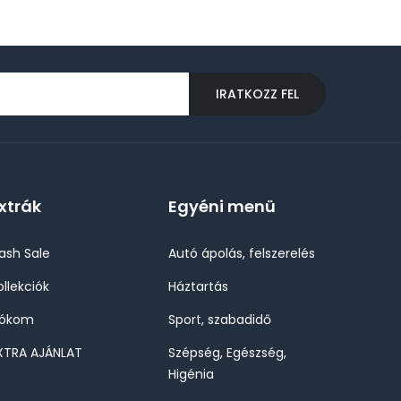
IRATKOZZ FEL
xtrák
Egyéni menü
lash Sale
Autó ápolás, felszerelés
ollekciók
Háztartás
iókom
Sport, szabadidő
XTRA AJÁNLAT
Szépség, Egészség,
Higénia