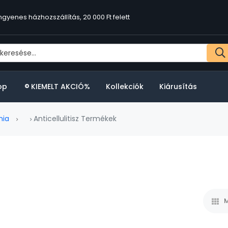
ngyenes házhozszállítás, 20 000 Ft felett
op
KIEMELT AKCIÓ%
Kollekciók
Kiárusítás
nia
Anticellulitisz Termékek
M