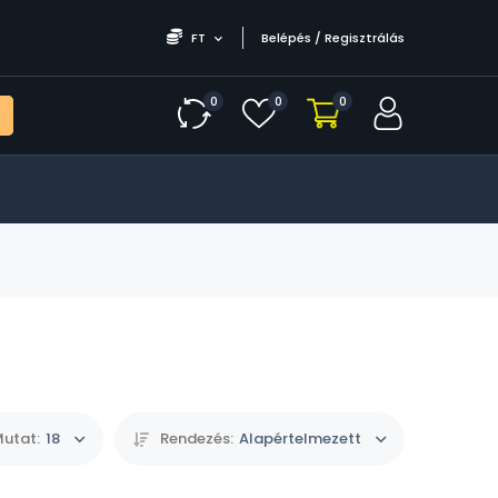
FT
Belépés / Regisztrálás
0
0
0
utat:
18
Rendezés:
Alapértelmezett