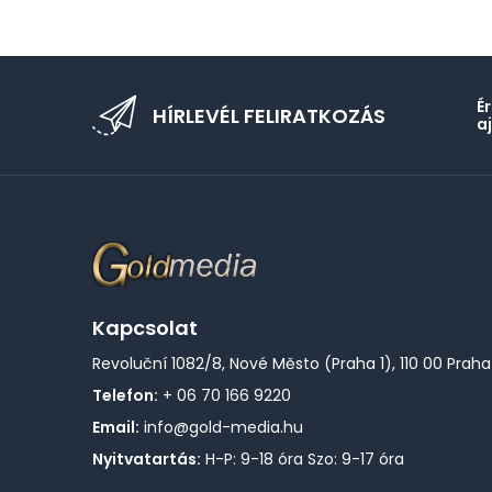
É
HÍRLEVÉL FELIRATKOZÁS
a
Kapcsolat
Revoluční 1082/8, Nové Město (Praha 1), 110 00 Praha
Telefon:
+ 06 70 166 9220
Email:
info@gold-media.hu
Nyitvatartás:
H-P: 9-18 óra Szo: 9-17 óra