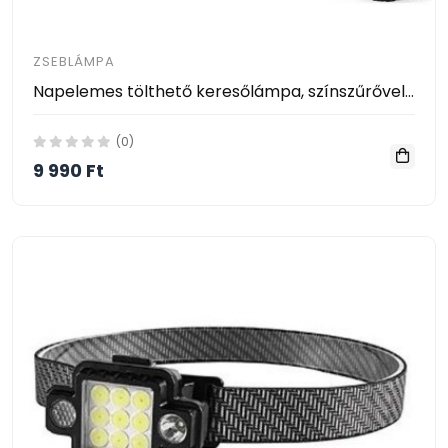
ZSEBLÁMPA
Napelemes tölthető keresőlámpa, színszűrővel, kemping és figyelmeztető lámpával W5168-2
(0)
9 990 Ft