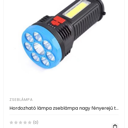
ZSEBLÁMPA
Hordozható lámpa zseblámpa nagy fényerejű töltőkábellel JX-1508B
(0)