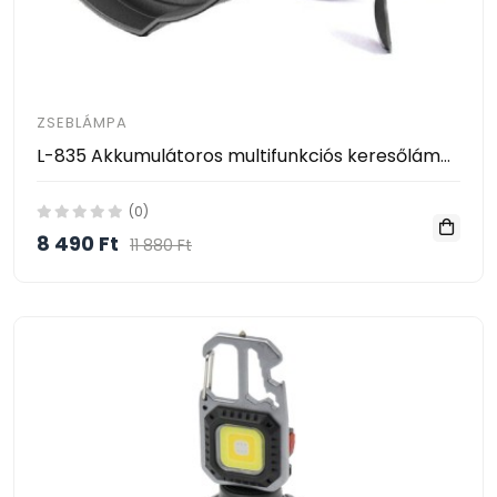
ZSEBLÁMPA
L-835 Akkumulátoros multifunkciós keresőlámpa – 30W
(0)
8 490 Ft
11 880 Ft