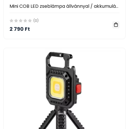
Mini COB LED zseblámpa állvánnyal / akkumulátoros, multifunkciós (W5138)
(0)
2 790 Ft