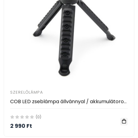
SZERELŐLÁMPA
COB LED zseblámpa állvánnyal / akkumulátoros, multifunkciós
(0)
2 990 Ft