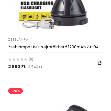
ZSEBLÁMPA
Zseblámpa USB-s újratölthető 1200mAh ZJ-04
(0)
2 990 Ft
3 740 Ft
-28%