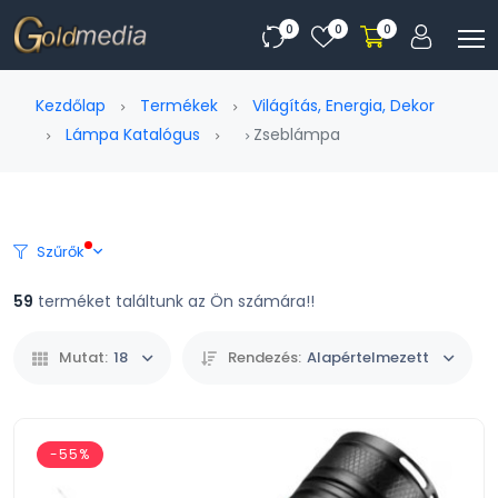
0
0
0
Kezdőlap
Termékek
Világítás, Energia, Dekor
Lámpa Katalógus
Zseblámpa
Szűrők
59
terméket találtunk az Ön számára!!
Mutat:
18
Rendezés:
Alapértelmezett
-55%