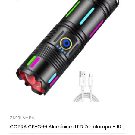
ZSEBLÁMPA
COBRA CB-G66 Alumínium LED Zseblámpa – 1000m Hatótáv, 38650 Akkumulátorral