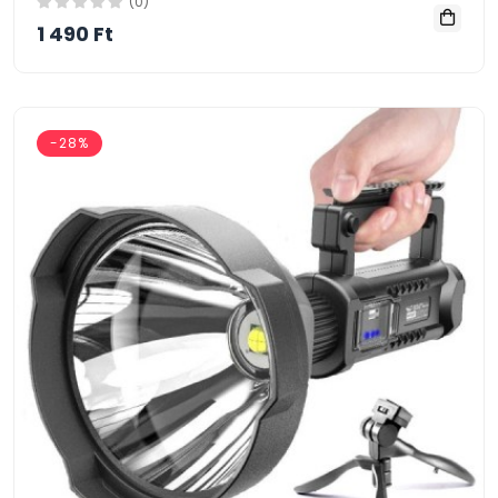
(0)
1 490 Ft
-28%