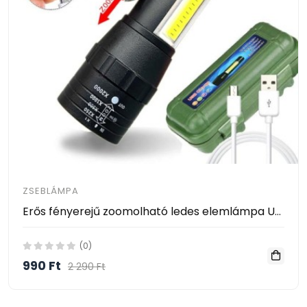
ZSEBLÁMPA
Erős fényerejű zoomolható ledes elemlámpa USB-ről tölthető
(0)
990 Ft
2 290 Ft