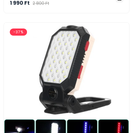
1 990 Ft
2 800 Ft
-37%