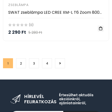
ZSEBLÁMPA
SWAT zseblámpa LED CREE XM-L T6 Zoom 800m Robusztus ultraerős
(0)
2 290 Ft
5 280 Ft
1
2
3
4
Értesülhet aktuális
HÍRLEVÉL
akcióinkról,
FELIRATKOZÁS
ajánlatainkról,