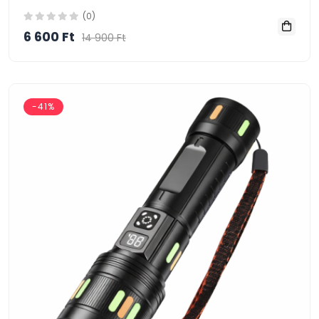
(0)
6 600 Ft
14 900 Ft
-41%