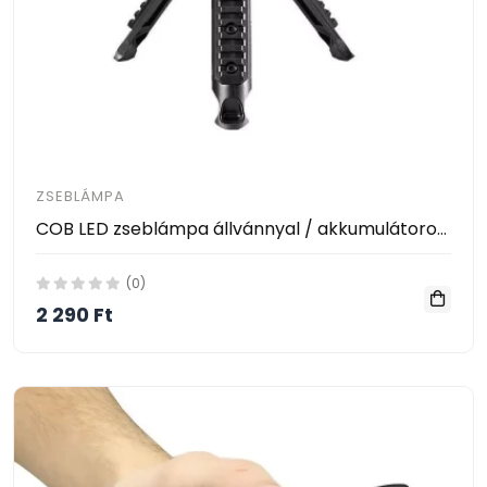
ZSEBLÁMPA
COB LED zseblámpa állvánnyal / akkumulátoros, multifunkciós (W5130)
(0)
2 290 Ft