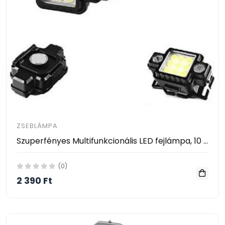
ZSEBLÁMPA
Szuperfényes Multifunkcionális LED fejlámpa, 10 LED akkumulátoros dönthető fejjel, TM-G21
(0)
2 390 Ft