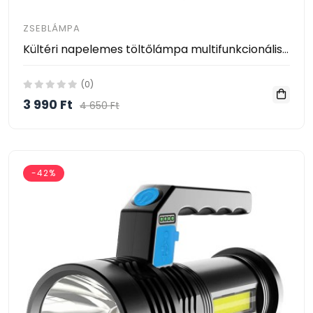
ZSEBLÁMPA
Kültéri napelemes töltőlámpa multifunkcionális keresőlámpa erős fényű zseblámpa COB LED HB-6678C
(0)
3 990 Ft
4 650 Ft
-42%