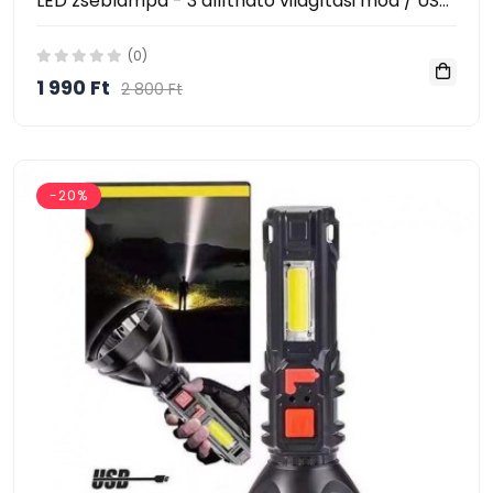
LED zseblámpa - 3 állítható világítási mód / USB-ről tölthető L-830
(0)
1 990 Ft
2 800 Ft
-20%