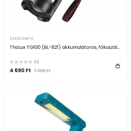
ZSEBLÁMPA
ThoLux TG100 (BL-621) akkumulátoros, fókuszálható LED zseblámpa – USB-C töltéssel és digitális kijelzővel
(0)
4 690 Ft
7 990 Ft