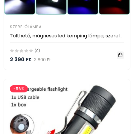
SZERELŐLÁMPA
Tölthető, mágneses led kemping lámpa, szerelőlámpa WS98B
(0)
2 390 Ft
3 800 Ft
-56%