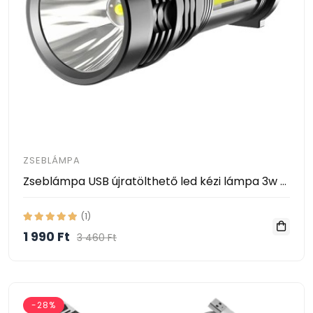
ZSEBLÁMPA
Zseblámpa USB újratölthető led kézi lámpa 3w + 10 + Cob 3000 lumen
(1)
1 990 Ft
3 460 Ft
-28%