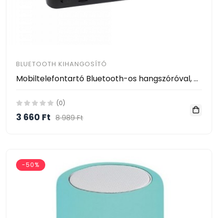
BLUETOOTH KIHANGOSÍTÓ
Mobiltelefontartó Bluetooth-os hangszóróval, USB porttal és micro USB bemenettel
(0)
3 660 Ft
8 989 Ft
-50%