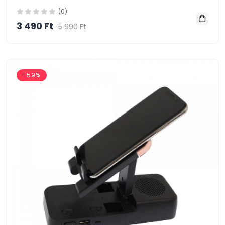
(0)
3 490 Ft
5 990 Ft
-59%