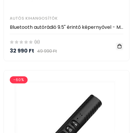
AUTÓS KIHANGOSÍTÓK
Bluetooth autórádió 9.5" érintő képernyővel - MirrorLink multimédiás rendszer
(0)
32 990 Ft
49 990 Ft
-60%