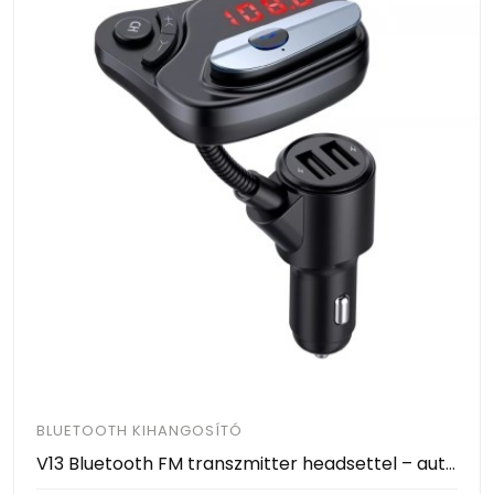
BLUETOOTH KIHANGOSÍTÓ
V13 Bluetooth FM transzmitter headsettel – autós kihangosító, zenelejátszó, 2 db USB