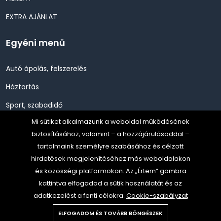
EXTRA AJÁNLAT
Egyéni menü
Autó ápolás, felszerelés
Háztartás
Sport, szabadidő
Mi sütiket alkalmazunk a weboldal működésének
Szépség, Egészség, Higénia
biztosításához, valamint – a hozzájárulásoddal –
Szerszám, Barkácsolás
tartalmaink személyre szabásához és célzott
hirdetések megjelenítéséhez más weboldalakon
Telefon, Okos eszköz, GPS
és közösségi platformokon. Az „Értem” gombra
TV, Szórakoztató elekt, HiFi
kattintva elfogadod a sütik használatát és az
adatkezelést a fenti célokra.
Cookie-szabályzat
ELFOGADOM ÉS TOVÁBB BÖNGÉSZEK