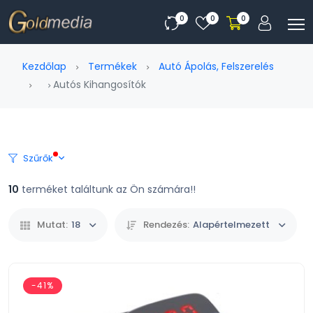
0
0
0
Kezdőlap
Termékek
Autó Ápolás, Felszerelés
Autós Kihangosítók
Szűrők
10
terméket találtunk az Ön számára!!
Mutat:
18
Rendezés:
Alapértelmezett
-41%