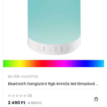
BELTÉRI VILÁGÍTÁS
Bluetooth hangszóró Rgb érintős led lámpával - Cl-671
(0)
2 490 Ft
4 990 Ft