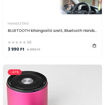
HANGSZÓRÓ
BLUETOOTH kihangosító szett, Bluetooth Hands Free Car Kit
(0)
3 990 Ft
4 990 Ft
-47%