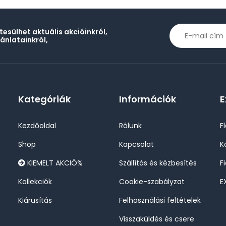
rtesülhet aktuális akcióinkról,
jánlatainkról,
Kategóriák
Információk
E
Kezdőoldal
Rólunk
F
Shop
Kapcsolat
K
KIEMELT AKCIÓ%
Szállítás és kézbesítés
F
Kollekciók
Cookie-szabályzat
E
Kiárusítás
Felhasználási feltételek
Visszaküldés és csere