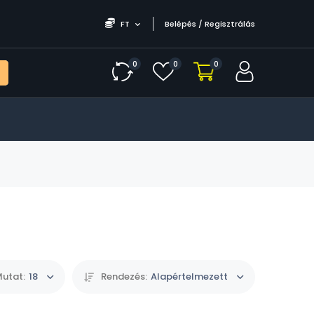
FT
Belépés / Regisztrálás
0
0
0
utat:
18
Rendezés:
Alapértelmezett