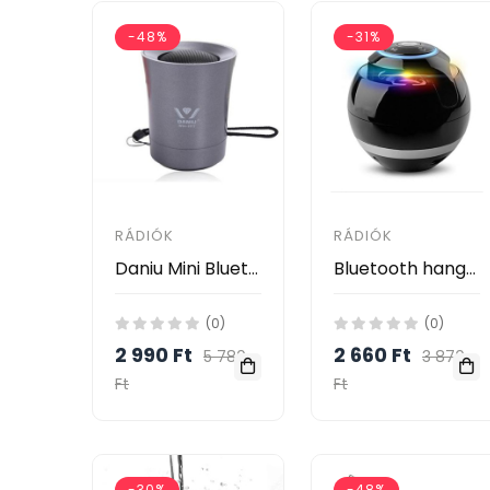
-48%
-31%
RÁDIÓK
RÁDIÓK
Daniu Mini Bluetooth hangszóró Wsa-8612 Daniu
Bluetooth hangszóró LED lámpával Hordozható vezeték nélküli mini hangszóró Mobil zene MP3 mélynyomó TF Ball CattleBie T&G A18
(0)
(0)
2 990 Ft
2 660 Ft
5 780
3 870
Ft
Ft
-30%
-48%