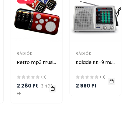
RÁDIÓK
RÁDIÓK
Retro mp3 music digital options R0-019
Kalade KK-9 multisávos rádió
(0)
(0)
2 280 Ft
2 990 Ft
3 480
Ft