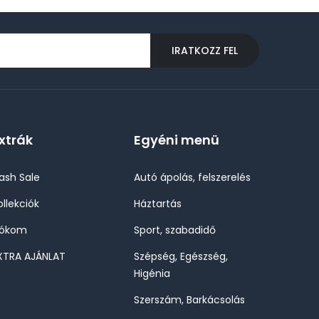
IRATKOZZ FEL
xtrák
Egyéni menü
lash Sale
Autó ápolás, felszerelés
ollekciók
Háztartás
iókom
Sport, szabadidő
XTRA AJÁNLAT
Szépség, Egészség,
Higénia
Szerszám, Barkácsolás