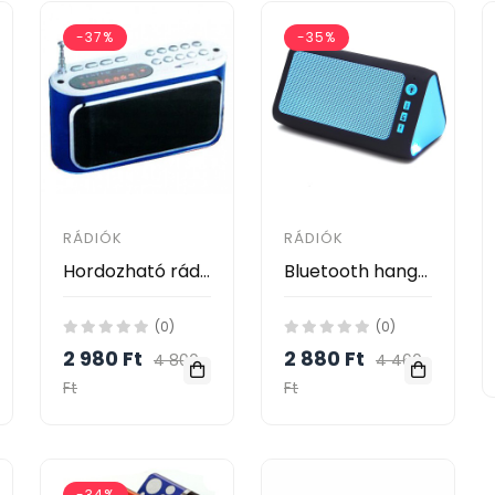
-37%
-35%
RÁDIÓK
RÁDIÓK
Hordozható rádió hangszóró WSTER WS-289 (USB / TF)
Bluetooth hangszóró HLY-666, beépített akkumulátor
(0)
(0)
2 980 Ft
2 880 Ft
4 800
4 460
Ft
Ft
-34%