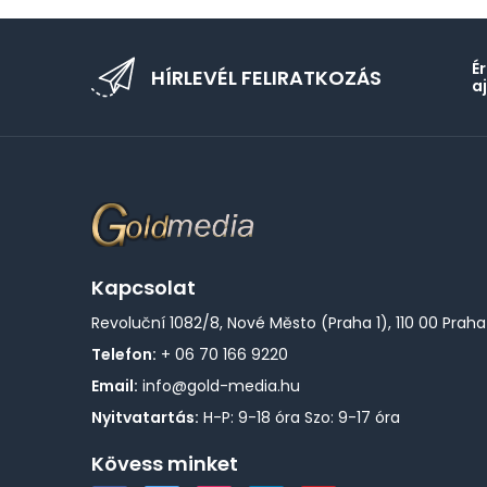
É
HÍRLEVÉL FELIRATKOZÁS
a
Kapcsolat
Revoluční 1082/8, Nové Město (Praha 1), 110 00 Praha
Telefon:
+ 06 70 166 9220
Email:
info@gold-media.hu
Nyitvatartás:
H-P: 9-18 óra Szo: 9-17 óra
Kövess minket