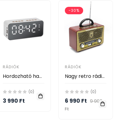
-30%
RÁDIÓK
RÁDIÓK
Hordozható hangszóró, ébresztőóra, sztereó, Bluetooth 5.3, FM rádió antenna nélkül, 1200 mAh EC-2215BT
Nagy retro rádió formájú Bluetooth hangszóró és zenelejátszó - kihangosító + FM rádió + mp3
(0)
(0)
3 990 Ft
6 990 Ft
9 990
Ft