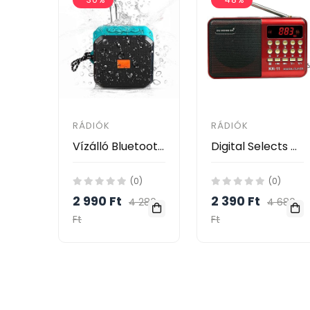
RÁDIÓK
RÁDIÓK
Vízálló Bluetooth hangszóró - USB/TF, FM Rádió - A13
Digital Selects Music Player/ FM Radio USB/ TF H033U
(0)
(0)
2 990 Ft
2 390 Ft
4 280
4 680
Ft
Ft