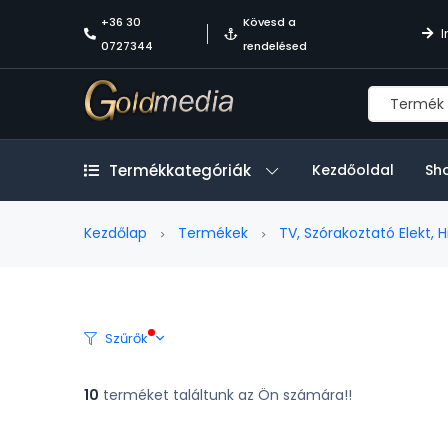
+36 30
Kövesd a
I
0727344
rendelésed
Termékkategóriák
Kezdőoldal
Sh
Kezdőlap
Termékek
TV, Szórakoztató Elekt, Hi
Szűrők
10
terméket találtunk az Ön számára!!