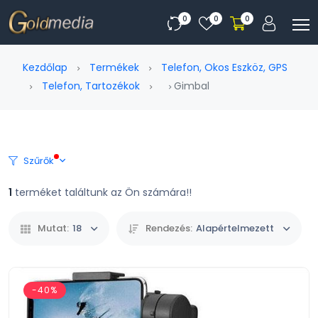
0
0
0
Kezdőlap
Termékek
Telefon, Okos Eszköz, GPS
Telefon, Tartozékok
Gimbal
Szűrők
1
terméket találtunk az Ön számára!!
Mutat:
18
Rendezés:
Alapértelmezett
-40%