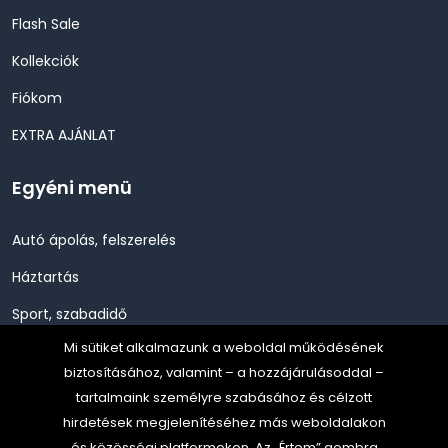
Flash Sale
Kollekciók
Fiókom
EXTRA AJÁNLAT
Egyéni menü
Autó ápolás, felszerelés
Háztartás
Sport, szabadidő
Mi sütiket alkalmazunk a weboldal működésének
Szépség, Egészség, Higénia
biztosításához, valamint – a hozzájárulásoddal –
Szerszám, Barkácsolás
tartalmaink személyre szabásához és célzott
hirdetések megjelenítéséhez más weboldalakon
Telefon, Okos eszköz, GPS
és közösségi platformokon. Az „Értem” gombra