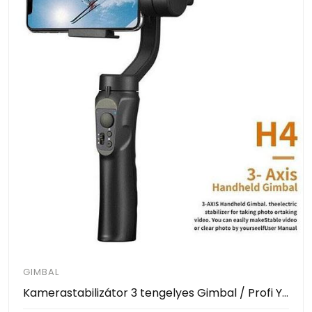
GIMBAL
Kamerastabilizátor 3 tengelyes Gimbal / Profi Youtube és TikTok videók készítéséhez