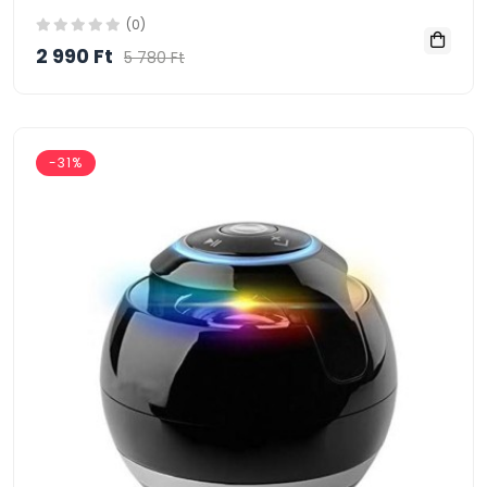
(0)
2 990 Ft
5 780 Ft
-31%