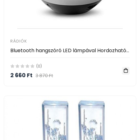
RÁDIÓK
Bluetooth hangszóró LED lámpával Hordozható vezeték nélküli mini hangszóró Mobil zene MP3 mélynyomó TF Ball CattleBie T&G A18
(0)
2 660 Ft
3 870 Ft