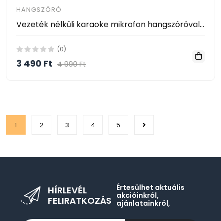
HANGSZÓRÓ
Vezeték nélküli karaoke mikrofon hangszóróval ZQS-K11
(0)
3 490 Ft
4 990 Ft
1
2
3
4
5
Értesülhet aktuális
HÍRLEVÉL
akcióinkról,
FELIRATKOZÁS
ajánlatainkról,