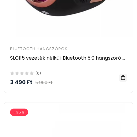
BLUETOOTH HANGSZÓRÓK
SLC115 vezeték nélküli Bluetooth 5.0 hangszóró mélynyomóval
(0)
3 490 Ft
5 990 Ft
-35%