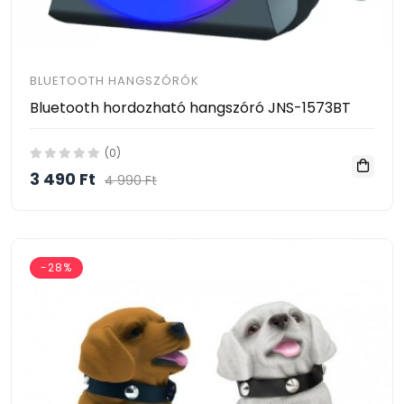
BLUETOOTH HANGSZÓRÓK
Bluetooth hordozható hangszóró JNS-1573BT
(0)
3 490 Ft
4 990 Ft
-28%