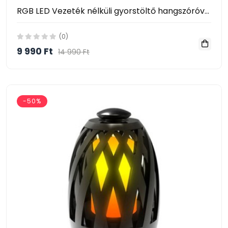
RGB LED Vezeték nélküli gyorstöltő hangszóróval, ébresztőórával 15W A16
(0)
9 990 Ft
14 990 Ft
-50%