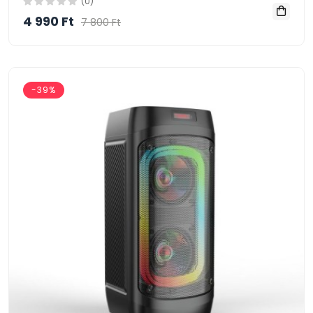
(0)
4 990 Ft
7 800 Ft
-39%