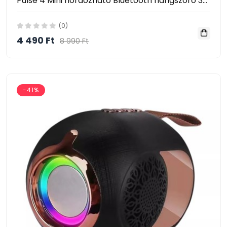
Pulse 4 Mini hordozható Bluetooth hangszóró 360 fokos térhatású hanggal
(0)
4 490 Ft
8 990 Ft
-41%