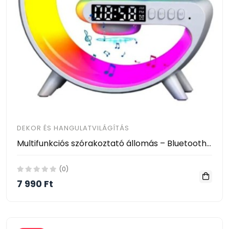
DEKOR ÉS HANGULATVILÁGÍTÁS
Multifunkciós szórakoztató állomás – Bluetooth hangszóró, vezeték nélküli töltő, RGB LED party fény és éjszakai lámpa – 10W
(0)
7 990 Ft