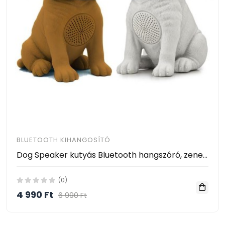
BLUETOOTH KIHANGOSÍTÓ
Dog Speaker kutyás Bluetooth hangszóró, zenelejátszó és FM rádió
(0)
4 990 Ft
6 990 Ft