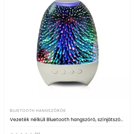
BLUETOOTH HANGSZÓRÓK
Vezeték nélküli Bluetooth hangszóró, színjátszós hangulatvilágítás érintésérzékelővel