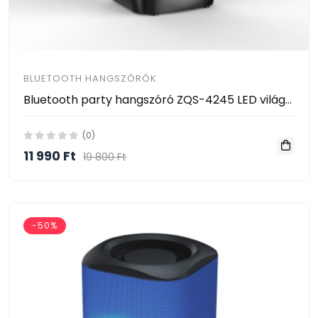
BLUETOOTH HANGSZÓRÓK
Bluetooth party hangszóró ZQS-4245 LED világítással karaoke mikrofonnal és távirányítóval
(0)
11 990 Ft
19 800 Ft
-50%