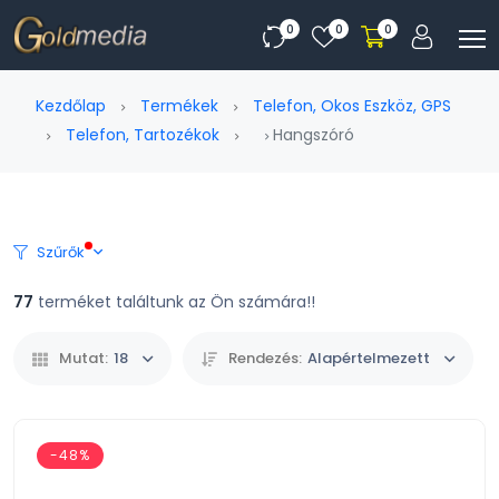
0
0
0
Kezdőlap
Termékek
Telefon, Okos Eszköz, GPS
Telefon, Tartozékok
Hangszóró
Szűrők
77
terméket találtunk az Ön számára!!
Mutat:
18
Rendezés:
Alapértelmezett
-48%