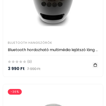
BLUETOOTH HANGSZÓRÓK
Bluetooth hordozható multimédia lejátszó láng hangulatvilágítással BTS-596
(0)
3 990 Ft
7 990 Ft
-36%