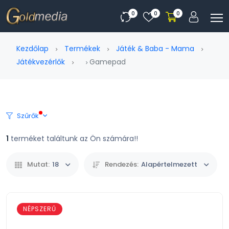
0
0
0
Kezdőlap
Termékek
Játék & Baba - Mama
Játékvezérlők
Gamepad
Szűrők
1
terméket találtunk az Ön számára!!
Mutat:
18
Rendezés:
Alapértelmezett
NÉPSZERŰ