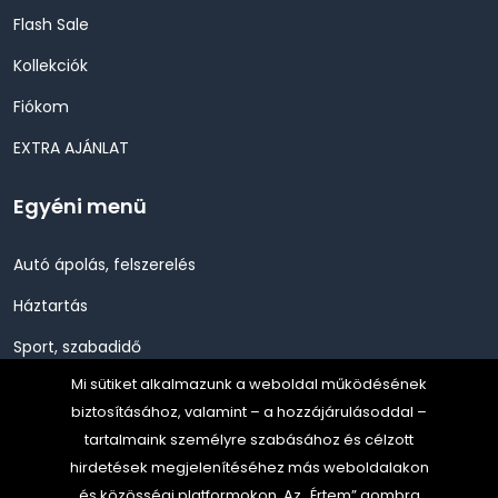
Flash Sale
Kollekciók
Fiókom
EXTRA AJÁNLAT
Egyéni menü
Autó ápolás, felszerelés
Háztartás
Sport, szabadidő
Mi sütiket alkalmazunk a weboldal működésének
Szépség, Egészség, Higénia
biztosításához, valamint – a hozzájárulásoddal –
Szerszám, Barkácsolás
tartalmaink személyre szabásához és célzott
hirdetések megjelenítéséhez más weboldalakon
Telefon, Okos eszköz, GPS
és közösségi platformokon. Az „Értem” gombra