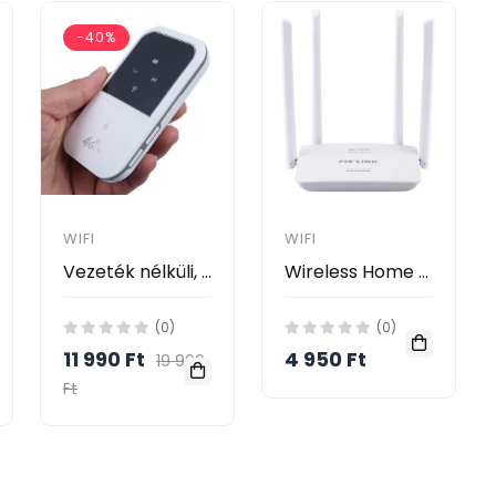
-40%
WIFI
WIFI
Vezeték nélküli, hordozható mini Router – SIM kártyás mobilinternet csatlakozással - 3G, 4G, LTE
Wireless Home Router WIFI Repeater Boost Extender Network 802.11 b/g/n 5 Port RJ45 300Mbps White 4 Antennas
(0)
(0)
11 990 Ft
4 950 Ft
19 990
Ft