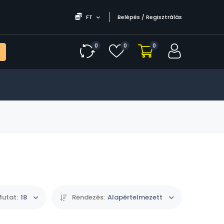
FT
Belépés / Regisztrálás
0
0
0
utat:
18
Rendezés:
Alapértelmezett