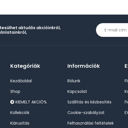
rtesülhet aktuális akcióinkról,
jánlatainkról,
Kategóriák
Információk
E
Kezdőoldal
Rólunk
F
Shop
Kapcsolat
K
KIEMELT AKCIÓ%
Szállítás és kézbesítés
F
Kollekciók
Cookie-szabályzat
E
Kiárusítás
Felhasználási feltételek