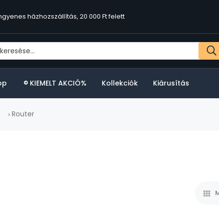
ngyenes házhozszállítás, 20 000 Ft felett
op
KIEMELT AKCIÓ%
Kollekciók
Kiárusítás
Router
M