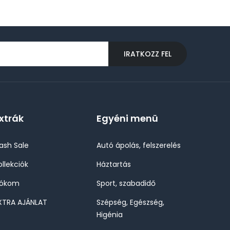
IRATKOZZ FEL
xtrák
Egyéni menü
lash Sale
Autó ápolás, felszerelés
ollekciók
Háztartás
iókom
Sport, szabadidő
XTRA AJÁNLAT
Szépség, Egészség,
Higénia