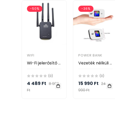
-50%
-36%
WIFI
POWER BANK
Wi-Fi jelerősítő / Router / 3 az 1-ben vezeték nélküli hozzáférési pont
Vezeték nélküli 4G Router – 2400 mAh akkumulátorral / SIM kártyával működtethető
(0)
(0)
4 489 Ft
15 990 Ft
8 989
24
Ft
990 Ft