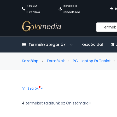
+36 30
Kövesd a
I
0727344
rendelésed
Termékkategóriák
Kezdőoldal
Sh
Kezdőlap
Termékek
PC . Laptop És Tablet
Szűrők
4
terméket találtunk az Ön számára!!