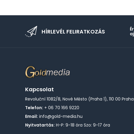
É
HÍRLEVÉL FELIRATKOZÁS
a
Kapcsolat
Revoluční 1082/8, Nové Město (Praha 1), 110 00 Praha
Telefon:
+ 06 70 166 9220
Email:
info@gold-media.hu
Nyitvatartás:
H-P: 9-18 óra Szo: 9-17 óra