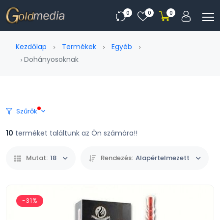
0
0
0
Kezdőlap
Termékek
Egyéb
Dohányosoknak
Szűrők
10
terméket találtunk az Ön számára!!
Mutat:
18
Rendezés:
Alapértelmezett
-31%