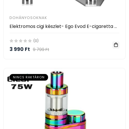
DOHÁNYOSOKNAK
Elektromos cigi készlet- Ego Evod E-cigaretta mt3 porlasztóval *** 2db / csomag ***
(0)
3 990 Ft
9 799 Ft
NINCS RAKTÁRON