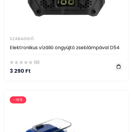
SZABADIDŐ
Elektronikus vízálló öngyújtó zseblámpával D54
(0)
3 290 Ft
-16%