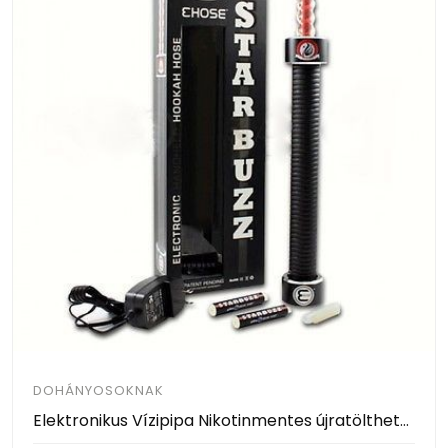
DOHÁNYOSOKNAK
Elektronikus Vízipipa Nikotinmentes újratölthető - Starbuzz E-Hose Electronic Hookah Vaporizer