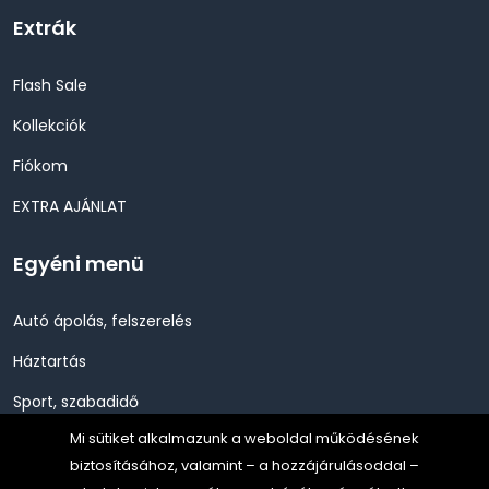
Extrák
Flash Sale
Kollekciók
Fiókom
EXTRA AJÁNLAT
Egyéni menü
Autó ápolás, felszerelés
Háztartás
Sport, szabadidő
Mi sütiket alkalmazunk a weboldal működésének
Szépség, Egészség, Higénia
biztosításához, valamint – a hozzájárulásoddal –
Szerszám, Barkácsolás