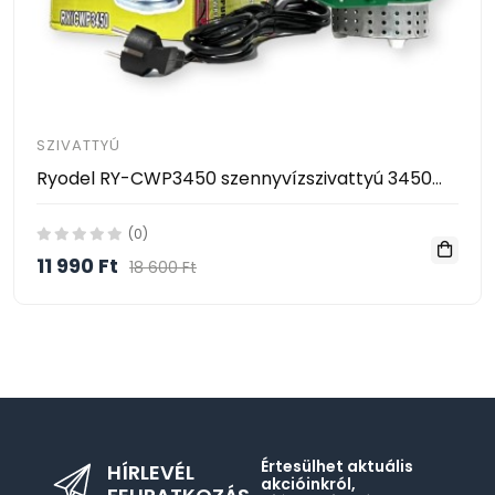
SZIVATTYÚ
Ryodel RY-CWP3450 szennyvízszivattyú 3450W teljesítménnyel
(0)
11 990 Ft
18 600 Ft
Értesülhet aktuális
HÍRLEVÉL
akcióinkról,