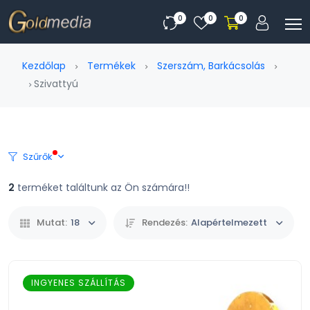
0
0
0
Kezdőlap
Termékek
Szerszám, Barkácsolás
Szivattyú
Szűrők
2
terméket találtunk az Ön számára!!
Mutat:
18
Rendezés:
Alapértelmezett
INGYENES SZÁLLÍTÁS