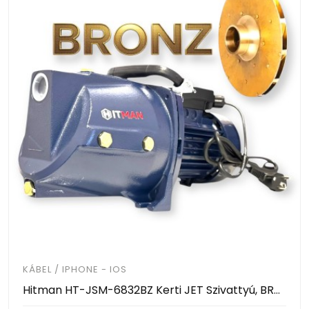
KÁBEL / IPHONE - IOS
Hitman HT-JSM-6832BZ Kerti JET Szivattyú, BRONZ lapátos, 2750W teljesítmény