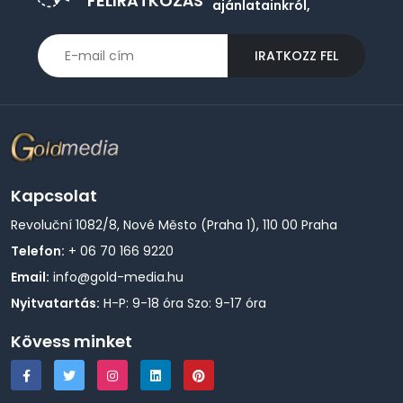
FELIRATKOZÁS
ajánlatainkról,
IRATKOZZ FEL
Kapcsolat
Revoluční 1082/8, Nové Město (Praha 1), 110 00 Praha
Telefon:
+ 06 70 166 9220
Email:
info@gold-media.hu
Nyitvatartás:
H-P: 9-18 óra Szo: 9-17 óra
Kövess minket