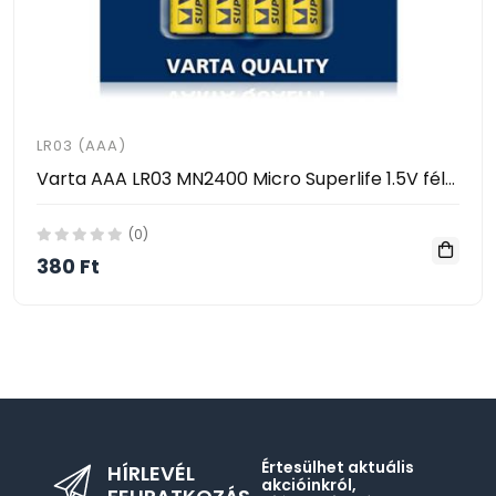
LR03 (AAA)
Varta AAA LR03 MN2400 Micro Superlife 1.5V féltartós alkáli elem 4db / CS
(0)
380 Ft
Értesülhet aktuális
HÍRLEVÉL
akcióinkról,