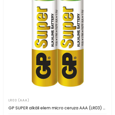
LR03 (AAA)
GP SUPER alkáli elem micro ceruza AAA (LR03) 2 DB / CS