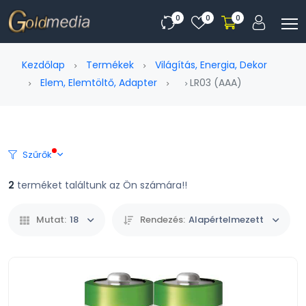
0
0
0
Kezdőlap
Termékek
Világítás, Energia, Dekor
Elem, Elemtöltő, Adapter
LR03 (AAA)
Szűrők
2
terméket találtunk az Ön számára!!
Mutat:
18
Rendezés:
Alapértelmezett