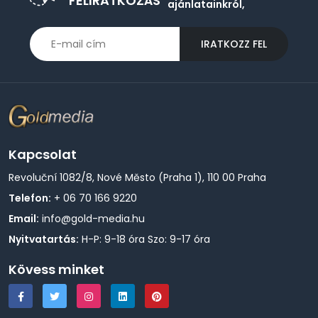
FELIRATKOZÁS
ajánlatainkról,
IRATKOZZ FEL
Kapcsolat
Revoluční 1082/8, Nové Město (Praha 1), 110 00 Praha
Telefon:
+ 06 70 166 9220
Email:
info@gold-media.hu
Nyitvatartás:
H-P: 9-18 óra Szo: 9-17 óra
Kövess minket