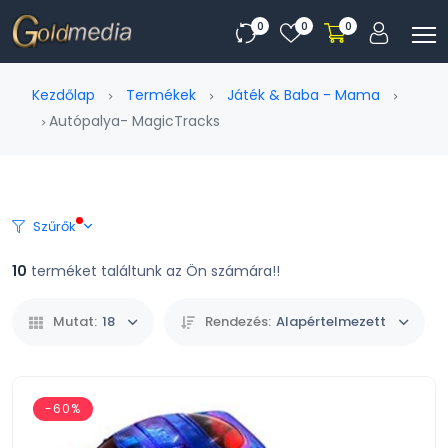
0
0
0
Kezdőlap
Termékek
Játék & Baba - Mama
Autópalya- MagicTracks
Szűrők
10
terméket találtunk az Ön számára!!
Mutat:
18
Rendezés:
Alapértelmezett
-60%