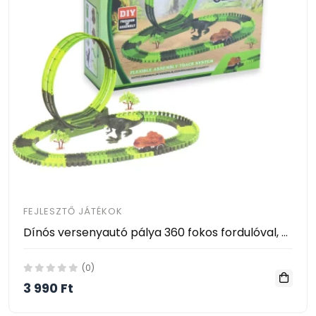
FEJLESZTŐ JÁTÉKOK
Dínós versenyautó pálya 360 fokos fordulóval, 93 darabos készlet
(0)
3 990 Ft