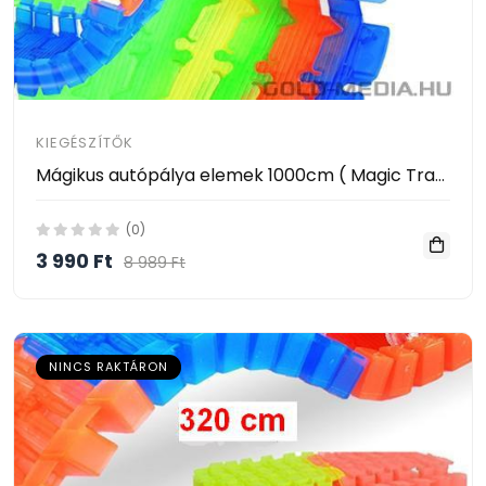
KIEGÉSZÍTŐK
Mágikus autópálya elemek 1000cm ( Magic Tracks - track piece 1000cm)
(0)
3 990 Ft
8 989 Ft
NINCS RAKTÁRON