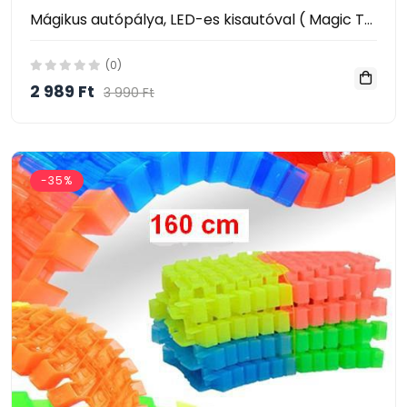
Mágikus autópálya, LED-es kisautóval ( Magic Tracks Glow-in-the-Dark Race Car Tracks ) sötétben világító
(0)
2 989 Ft
3 990 Ft
-35%