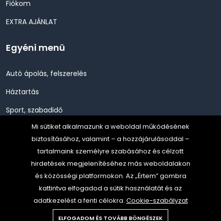
Fiókom
EXTRA AJÁNLAT
Egyéni menü
Autó ápolás, felszerelés
Háztartás
Sport, szabadidő
Mi sütiket alkalmazunk a weboldal működésének
Szépség, Egészség, Higénia
biztosításához, valamint – a hozzájárulásoddal –
Szerszám, Barkácsolás
tartalmaink személyre szabásához és célzott
hirdetések megjelenítéséhez más weboldalakon
Telefon, Okos eszköz, GPS
és közösségi platformokon. Az „Értem” gombra
TV, Szórakoztató elekt, HiFi
kattintva elfogadod a sütik használatát és az
adatkezelést a fenti célokra.
Cookie-szabályzat
ELFOGADOM ÉS TOVÁBB BÖNGÉSZEK