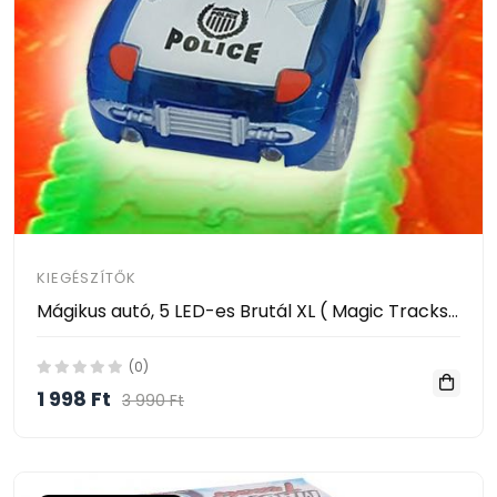
KIEGÉSZÍTŐK
Mágikus autó, 5 LED-es Brutál XL ( Magic Tracks 5 LED-es Brutál XL Size ) POLICE
(0)
1 998 Ft
3 990 Ft