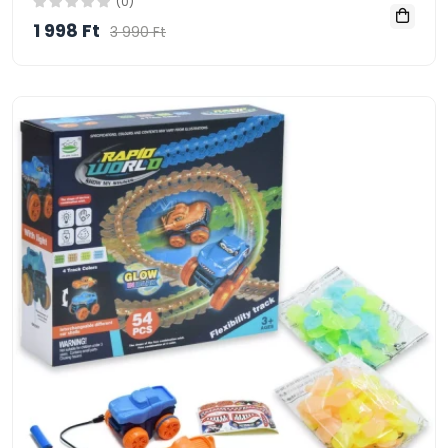
(0)
1 998 Ft
3 990 Ft