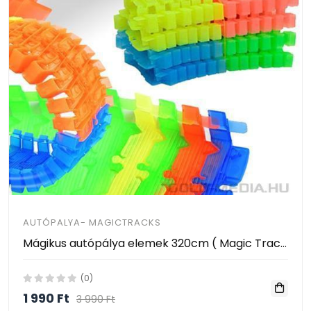
AUTÓPALYA- MAGICTRACKS
Mágikus autópálya elemek 320cm ( Magic Tracks - track piece 320cm)
(0)
1 990 Ft
3 990 Ft