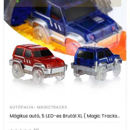
AUTÓPALYA- MAGICTRACKS
Mágikus autó, 5 LED-es Brutál XL ( Magic Tracks 5 LED-es Brutál XL Size )