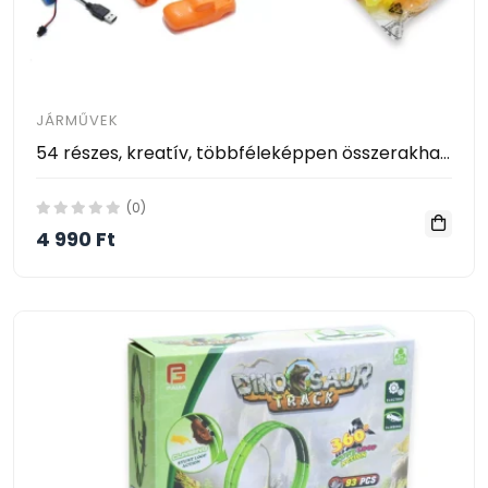
JÁRMŰVEK
54 részes, kreatív, többféleképpen összerakható autópálya gyerekeknek 2 db dínós kisautóval – világít a sötétbenR
(0)
4 990 Ft