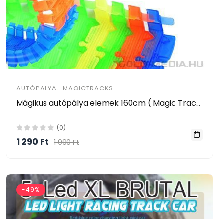
AUTÓPALYA- MAGICTRACKS
Mágikus autópálya elemek 160cm ( Magic Tracks - track piece 160cm)
(0)
1 290 Ft
1 990 Ft
-49%