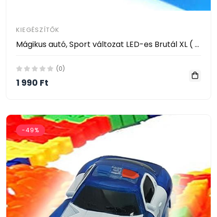
KIEGÉSZÍTŐK
Mágikus autó, Sport változat LED-es Brutál XL ( 360 fokos fordulóval kompatibilis ) Narancs
(0)
1 990 Ft
-49%