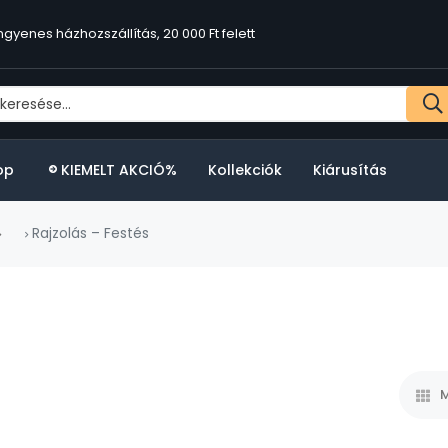
ngyenes házhozszállítás, 20 000 Ft felett
op
KIEMELT AKCIÓ%
Kollekciók
Kiárusítás
Rajzolás – Festés
M