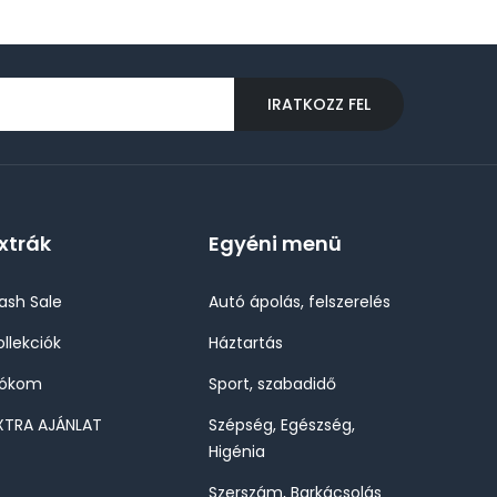
IRATKOZZ FEL
xtrák
Egyéni menü
lash Sale
Autó ápolás, felszerelés
ollekciók
Háztartás
iókom
Sport, szabadidő
XTRA AJÁNLAT
Szépség, Egészség,
Higénia
Szerszám, Barkácsolás