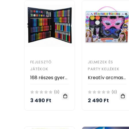
FEJLESZTŐ
JELMEZEK ÉS
JÁTÉKOK
PARTY KELLÉKEK
168 részes gyerek rajz és festőkészlet
Kreatív arcmaszk és arcfestő készlet gyerekeknek
(0)
(0)
3 490 Ft
2 490 Ft