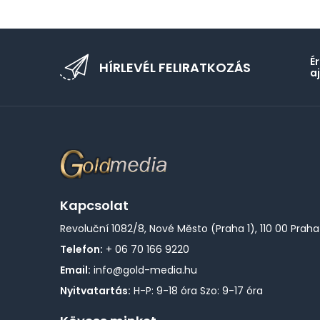
É
HÍRLEVÉL FELIRATKOZÁS
a
Kapcsolat
Revoluční 1082/8, Nové Město (Praha 1), 110 00 Praha
Telefon:
+ 06 70 166 9220
Email:
info@gold-media.hu
Nyitvatartás:
H-P: 9-18 óra Szo: 9-17 óra