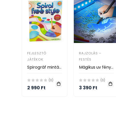
FEJLESZTŐ
RAJZOLÁS –
JÁTÉKOK
FESTÉS
Spirográf mintázó rajzkészlet
Mágikus uv fényes rajzkészlet
(0)
(0)
2 990 Ft
3 390 Ft