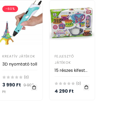
-60%
KREATÍV JÁTÉKOK
FEJLESZTŐ
JÁTÉKOK
3D nyomtató toll
15 részes kifesthető teáskészlet gyerekeknek
(0)
(0)
3 990 Ft
9 990
4 290 Ft
Ft