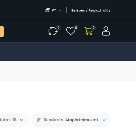
FT
Belépés / Regisztrálás
0
0
0
utat:
18
Rendezés:
Alapértelmezett