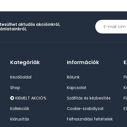
rtesülhet aktuális akcióinkról,
jánlatainkról,
Kategóriák
Információk
E
Kezdőoldal
Rólunk
F
Shop
Kapcsolat
K
KIEMELT AKCIÓ%
Szállítás és kézbesítés
F
Kollekciók
Cookie-szabályzat
E
Kiárusítás
Felhasználási feltételek