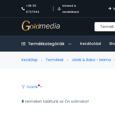
+36 30
Kövesd a
I
0727344
rendelésed
Termékkategóriák
Kezdőoldal
Sh
Kezdőlap
Termékek
Játék & Baba - Mama
Szűrők
8
terméket találtunk az Ön számára!!