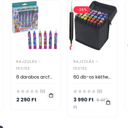
-38%
RAJZOLÁS –
RAJZOLÁS –
FESTÉS
FESTÉS
6 darabos arcfestő készlet gyerekeknek
60 db-os kéthegyű filctoll készlet - professzionális - rajzoláshoz és szövegkiemeléshez
(0)
(0)
2 290 Ft
3 990 Ft
6 480
Ft