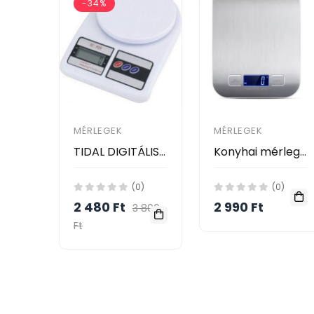
-34%
MÉRLEGEK
MÉRLEGEK
TIDAL DIGITÁLIS KONYHAI MÉRLEG / TIDAL ELECTRONIC KITCHEN SCALE /
Konyhai mérleg 5000g
(0)
(0)
2 480 Ft
2 990 Ft
3 800
Ft