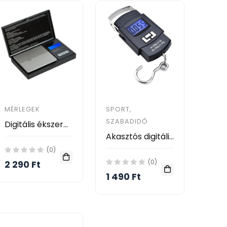
MÉRLEGEK
SPORT,
SZABADIDŐ
Digitális ékszermérleg, zsebmérleg, fekete
Akasztós digitális horgász, poggyász mérleg 50 kg - MS-402
(0)
(0)
2 290 Ft
1 490 Ft