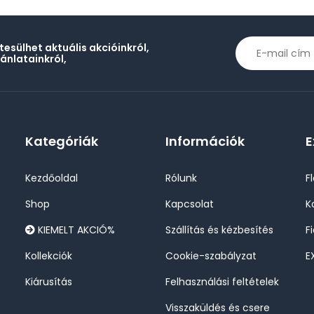
rtesülhet aktuális akcióinkról,
jánlatainkról,
Kategóriák
Információk
E
Kezdőoldal
Rólunk
F
Shop
Kapcsolat
K
KIEMELT AKCIÓ%
Szállítás és kézbesítés
F
Kollekciók
Cookie-szabályzat
E
Kiárusítás
Felhasználási feltételek
Visszaküldés és csere