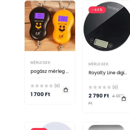
-44%
MÉRLEGEK
MÉRLEGEK
pogász mérleg max 50kg
Royalty Line digitális konyhamérleg
(0)
(0)
1 700 Ft
2 790 Ft
4 990
Ft