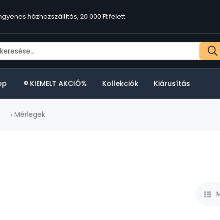
ngyenes házhozszállítás, 20 000 Ft felett
op
KIEMELT AKCIÓ%
Kollekciók
Kiárusítás
Mérlegek
M