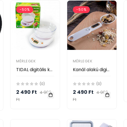
-50%
-50%
MÉRLEGEK
MÉRLEGEK
TIDAL digitális konyhai mérleg tállal 7 kg-ig
Kanál alakú digitális konyhai mérleg
(0)
(0)
2 490 Ft
2 490 Ft
4 990
4 990
Ft
Ft