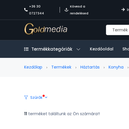
+36 30
Kövesd a
I
0727344
rendelésed
Termékkategóriák
Kezdőoldal
Sh
Kezdőlap
Termékek
Háztartás
Konyha
Szűrők
11
terméket találtunk az Ön számára!!