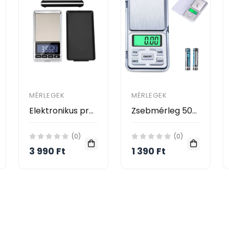
MÉRLEGEK
MÉRLEGEK
Elektronikus precíziós súlymérő 500g/0.01 - digitális mérleg súlyméréshez, pontos mérés, konyhai súlymérő
Zsebmérleg 500 x 0.1 g, digitális ékszer mérleg, aprómérleg, precíziós mérleg
(0)
(0)
3 990 Ft
1 390 Ft