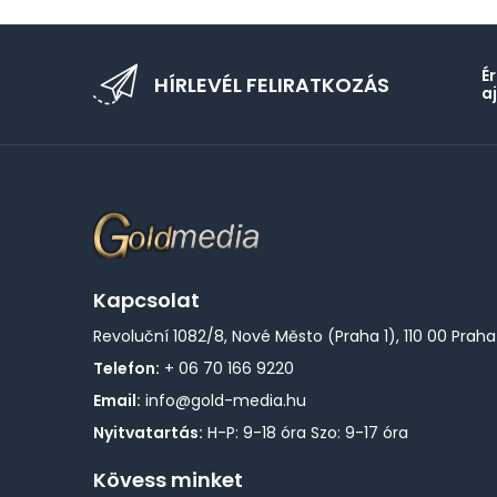
É
HÍRLEVÉL FELIRATKOZÁS
a
Kapcsolat
Revoluční 1082/8, Nové Město (Praha 1), 110 00 Praha
Telefon:
+ 06 70 166 9220
Email:
info@gold-media.hu
Nyitvatartás:
H-P: 9-18 óra Szo: 9-17 óra
Kövess minket