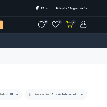
FT
Belépés / Regisztrálás
0
0
0
utat:
18
Rendezés:
Alapértelmezett