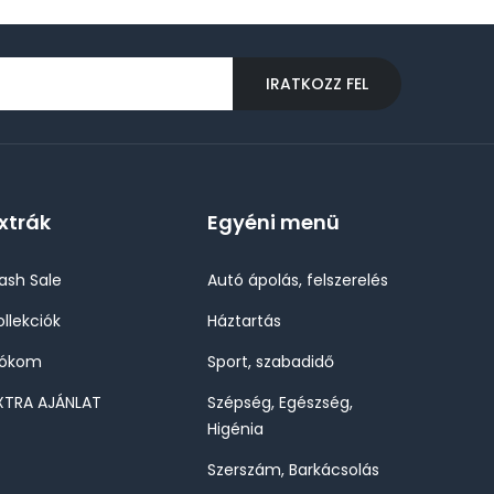
IRATKOZZ FEL
xtrák
Egyéni menü
lash Sale
Autó ápolás, felszerelés
ollekciók
Háztartás
iókom
Sport, szabadidő
XTRA AJÁNLAT
Szépség, Egészség,
Higénia
Szerszám, Barkácsolás