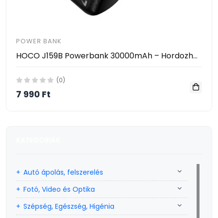
POWER BANK
HOCO J159B Powerbank 30000mAh – Hordozható Gyorstöltő PD/QC Támogatással, 22.5W, 2×USB + Type-C
(0)
7 990 Ft
KATEGÓRIÁK
Autó ápolás, felszerelés
Fotó, Video és Optika
Szépség, Egészség, Higénia