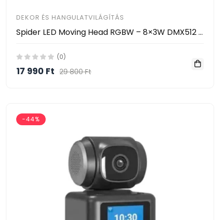
DEKOR ÉS HANGULATVILÁGÍTÁS
Spider LED Moving Head RGBW – 8×3W DMX512 Zenevezérelt LED Színpadi Fény HAYAMI KL25-120
(0)
17 990 Ft
29 800 Ft
-44%