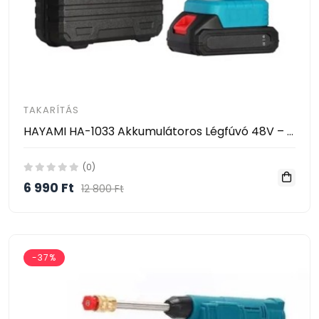
TAKARÍTÁS
HAYAMI HA-1033 Akkumulátoros Légfúvó 48V – Vezeték Nélküli Tisztító Ventilátor 2 Akkumulátorral
(0)
6 990 Ft
12 800 Ft
-37%