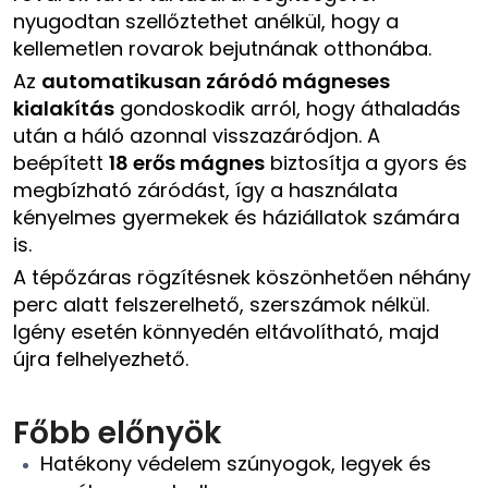
nyugodtan szellőztethet anélkül, hogy a
kellemetlen rovarok bejutnának otthonába.
Az
automatikusan záródó mágneses
kialakítás
gondoskodik arról, hogy áthaladás
után a háló azonnal visszazáródjon. A
beépített
18 erős mágnes
biztosítja a gyors és
megbízható záródást, így a használata
kényelmes gyermekek és háziállatok számára
is.
A tépőzáras rögzítésnek köszönhetően néhány
perc alatt felszerelhető, szerszámok nélkül.
Igény esetén könnyedén eltávolítható, majd
újra felhelyezhető.
Főbb előnyök
Hatékony védelem szúnyogok, legyek és