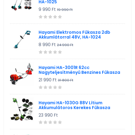
HA-1025
9 990 Ft
19 990 Ft
Hayami Elektromos Fűkasza 2db
Akkumlátorral 48V, HA-1024
8 990 Ft
24 990 Ft
Hayami HA-3001R 62cc
Nagyteljesítményű Benzines Fűkasza
21 990 Ft
31 800 Ft
Hayami HA-1030G 88V Lítium
Akkumulátoros Kerekes Fűkasza
23 990 Ft