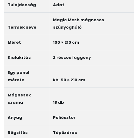
Tulajdonság
Adat
Magic Mesh mágneses
Termék neve
szúnyogháló
Méret
100 × 210 cm
Kialakítás
2 részes függöny
Egy panel
mérete
kb. 50 × 210 cm
Mágnesek
száma
18 db
Anyag
Poliészter
Rögzítés
Tépőzáras