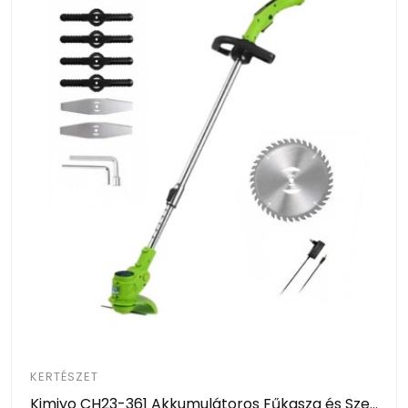
KERTÉSZET
Kimiyo CH23-361 Akkumulátoros Fűkasza és Szegélynyíró 24V – 2 Akkumulátorral