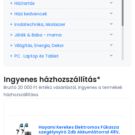
Háztartás
Házi kedvencek
Irodatechnika, Iskolaszer
Játék & Baba - mama
Világítás, Energia, Dekor
PC . Laptop és Tablet
Sport, szabadidő
Szerszám, Barkácsolás
Ingyenes házhozszállítás*
Bruttó 20 000 Ft értékű vásárlástól, ingyenes a termékek
Telefon, Okos eszköz, GPS
házhozszállítása.
TV, Szórakoztató elekt, HiFi
KIEMELT TERMÉK
Egyéb
Hayami Kerekes Elektromos Fűkasza
szegélynyíró 2db Akkumlátorral 48V,