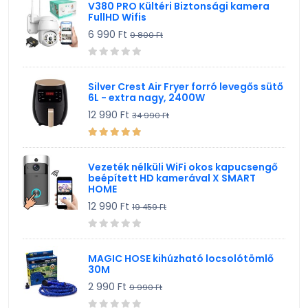
V380 PRO Kültéri Biztonsági kamera
FullHD Wifis
6 990 Ft
9 800 Ft
Silver Crest Air Fryer forró levegős sütő
6L - extra nagy, 2400W
12 990 Ft
34 990 Ft
Vezeték nélküli WiFi okos kapucsengő
beépített HD kamerával X SMART
HOME
12 990 Ft
19 459 Ft
MAGIC HOSE kihúzható locsolótömlő
30M
2 990 Ft
9 990 Ft