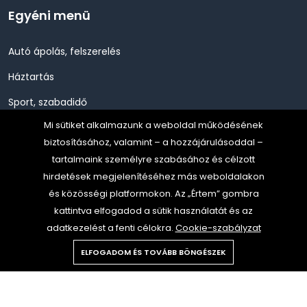
Egyéni menü
Autó ápolás, felszerelés
Háztartás
Sport, szabadidő
Mi sütiket alkalmazunk a weboldal működésének
Szépség, Egészség, Higénia
biztosításához, valamint – a hozzájárulásoddal –
Szerszám, Barkácsolás
tartalmaink személyre szabásához és célzott
hirdetések megjelenítéséhez más weboldalakon
Telefon, Okos eszköz, GPS
és közösségi platformokon. Az „Értem” gombra
TV, Szórakoztató elekt, HiFi
kattintva elfogadod a sütik használatát és az
adatkezelést a fenti célokra.
Cookie-szabályzat
ELFOGADOM ÉS TOVÁBB BÖNGÉSZEK
Copyright © 2024 Gold Media all rights reserved.
All rights reserved.