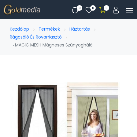
0
0
0
Kezdőlap
Termékek
Háztartás
Rágcsáló És Rovarriasztó
MAGIC MESH Mágneses Szúnyogháló