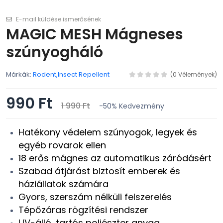
E-mail küldése ismerősének
MAGIC MESH Mágneses
szúnyogháló
Márkák:
Rodent,Insect Repellent
(0 Vélemények)
990 Ft
1 990 Ft
-50%
Kedvezmény
Hatékony védelem szúnyogok, legyek és
egyéb rovarok ellen
18 erős mágnes az automatikus záródásért
Szabad átjárást biztosít emberek és
háziállatok számára
Gyors, szerszám nélküli felszerelés
Tépőzáras rögzítési rendszer
UV-álló, tartós poliészter anyag