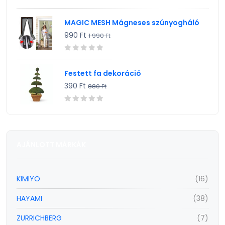
MAGIC MESH Mágneses szúnyogháló
990 Ft
1 990 Ft
Festett fa dekoráció
390 Ft
880 Ft
AJÁNLOTT MÁRKÁK
KIMIYO
(16)
HAYAMI
(38)
ZURRICHBERG
(7)