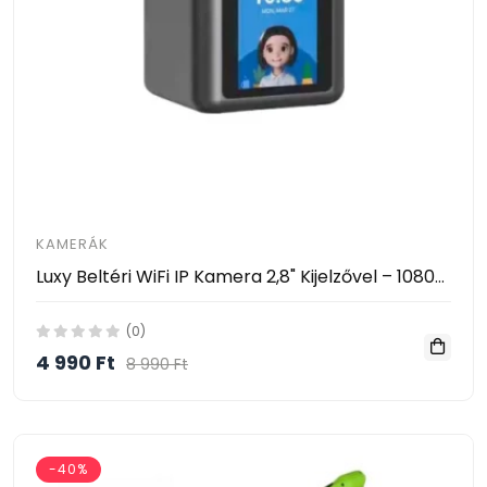
KAMERÁK
Luxy Beltéri WiFi IP Kamera 2,8" Kijelzővel – 1080P, AI Mozgásérzékelés, 360° Forgatható- Video Calling Smart Camera
(0)
4 990 Ft
8 990 Ft
-40%