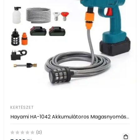
KERTÉSZET
Hayami HA-1042 Akkumulátoros Magasnyomású Mosó – 2 Akkumulátorral, Habosító Tartállyal és Kofferrel
(0)