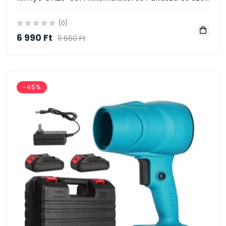
(0)
6 990 Ft
11 660 Ft
-45%