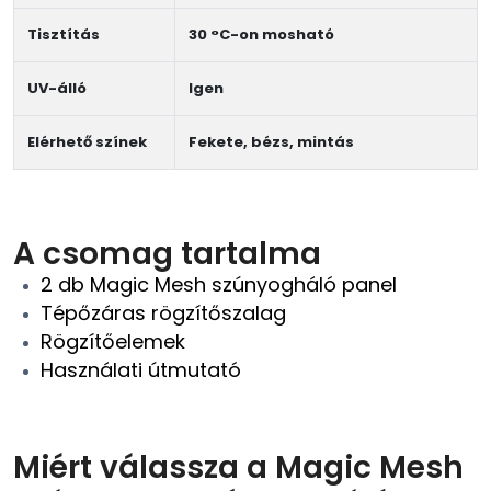
Tisztítás
30 °C-on mosható
UV-álló
Igen
Elérhető színek
Fekete, bézs, mintás
A csomag tartalma
2 db Magic Mesh szúnyogháló panel
Tépőzáras rögzítőszalag
Rögzítőelemek
Használati útmutató
Miért válassza a Magic Mesh