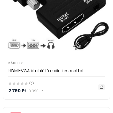
KÁBELEK
HDMI-VGA átalakító audio kimenettel
(0)
2 790 Ft
3 990 Ft