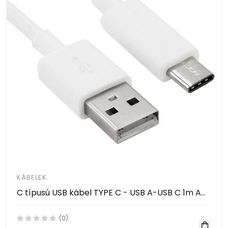
KÁBELEK
C típusú USB kábel TYPE C - USB A-USB C 1m AM- AC
(0)