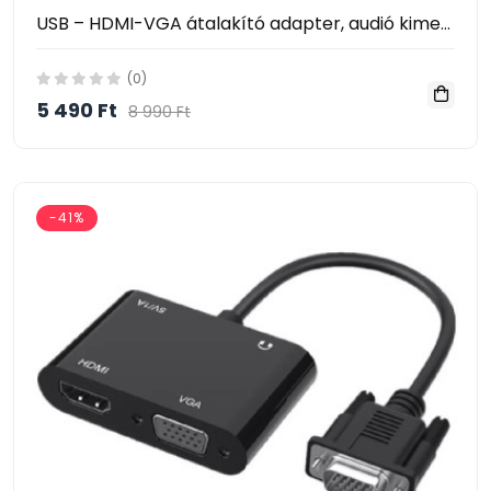
USB – HDMI-VGA átalakító adapter, audió kimenettel
(0)
5 490 Ft
8 990 Ft
-41%