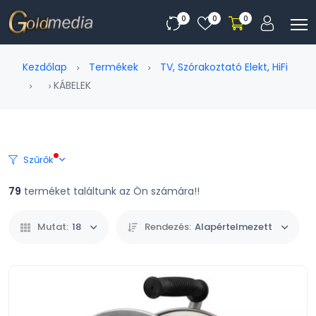
0
0
0
Kezdőlap
Termékek
TV, Szórakoztató Elekt, HiFi
KÁBELEK
Szűrők
79
terméket találtunk az Ön számára!!
Mutat:
18
Rendezés:
Alapértelmezett