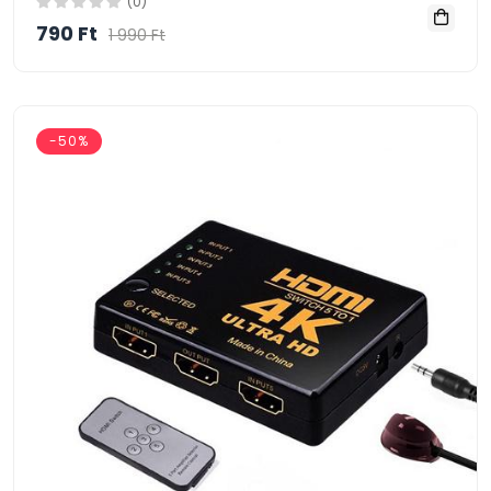
(0)
790 Ft
1 990 Ft
-50%