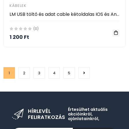
KÁBELEK
LM USB töltő és adat cable kétoldalas IOS és Android Közös csatlakozó iPhone, iPad, Android, Samsung, LG
(0)
1 200 Ft
1
2
3
4
5
Értesülhet aktuális
HÍRLEVÉL
akcióinkról,
FELIRATKOZÁS
ajánlatainkról,