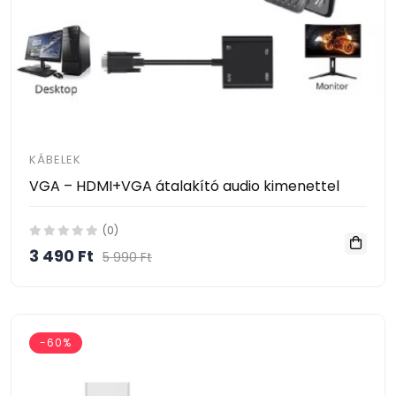
KÁBELEK
VGA – HDMI+VGA átalakító audio kimenettel
(0)
3 490 Ft
5 990 Ft
-60%