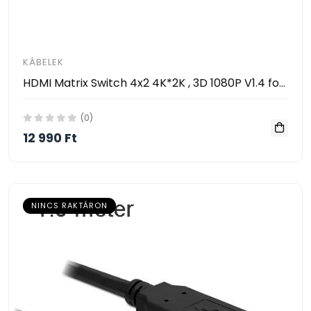
KÁBELEK
HDMI Matrix Switch 4x2 4K*2K , 3D 1080P V1.4 for HDTV XBOX DVD PS3 Projector
(0)
12 990 Ft
NINCS RAKTÁRON