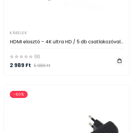
KÁBELEK
HDMI elosztó – 4K ultra HD / 5 db csatlakozóval, távirányítóval
(0)
2 989 Ft
5 989 Ft
-50%