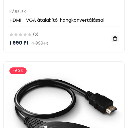
KÁBELEK
HDMI - VGA átalakító, hangkonvertálással
(0)
1 990 Ft
4 990 Ft
-60%