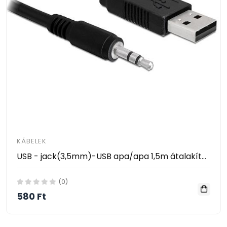
KÁBELEK
USB - jack(3,5mm)-USB apa/apa 1,5m átalakító kábel
(0)
580 Ft