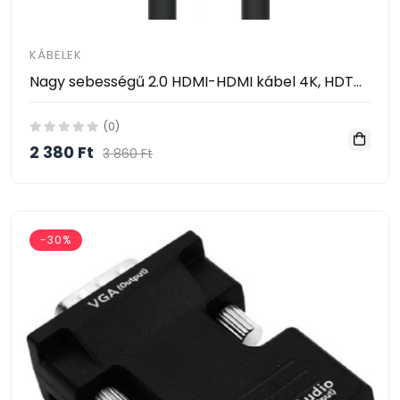
KÁBELEK
Nagy sebességű 2.0 HDMI-HDMI kábel 4K, HDTV, 3D, UHD - 3 méter
(0)
2 380 Ft
3 860 Ft
-30%