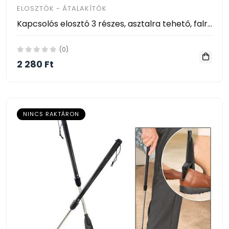
ELOSZTÓK - ÁTALAKÍTÓK
Kapcsolós elosztó 3 részes, asztalra tehető, falra akasztható USB-hubbal ( 2 x USB )
(0)
2 280 Ft
NINCS RAKTÁRON