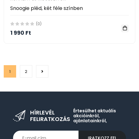
Snoogie pléd, két féle színben
(0)
1 990 Ft
1
2
Értesülhet aktuális
HÍRLEVÉL
akcióinkról,
FELIRATKOZÁS
ajánlatainkról,
IRATKOZZ FEL