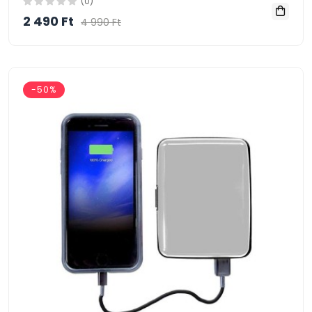
(0)
2 490 Ft
4 990 Ft
-50%