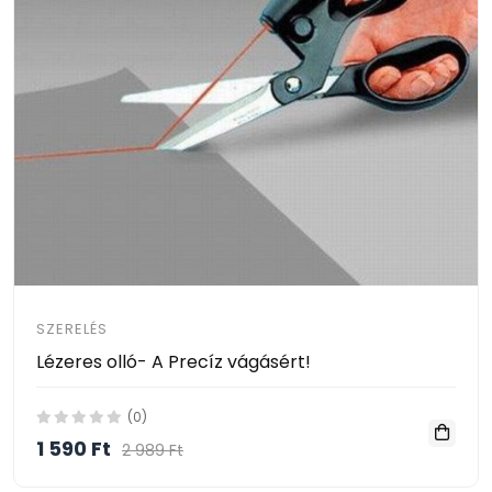
SZERELÉS
Lézeres olló- A Precíz vágásért!
(0)
1 590 Ft
2 989 Ft