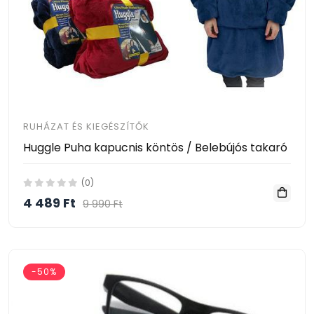
RUHÁZAT ÉS KIEGÉSZÍTŐK
Huggle Puha kapucnis köntös / Belebújós takaró
(0)
4 489 Ft
9 990 Ft
-50%