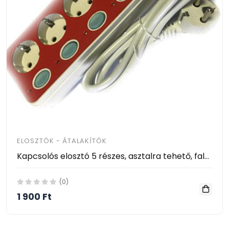
ELOSZTÓK - ÁTALAKÍTÓK
Kapcsolós elosztó 5 részes, asztalra tehető, falra akasztható No: 835 , 16A/ 250V
(0)
1 900 Ft