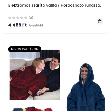
Elektromos szárító vállfa / Hordozható ruhaszárító fogas / 3 fúvófejjel, cipőszárító adapterrel
(0)
4 489 Ft
8 989 Ft
NINCS RAKTÁRON