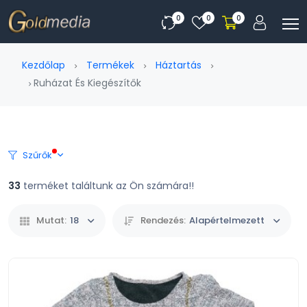
0
0
0
Kezdőlap
Termékek
Háztartás
Ruházat És Kiegészítők
Szűrők
33
terméket találtunk az Ön számára!!
Mutat:
18
Rendezés:
Alapértelmezett