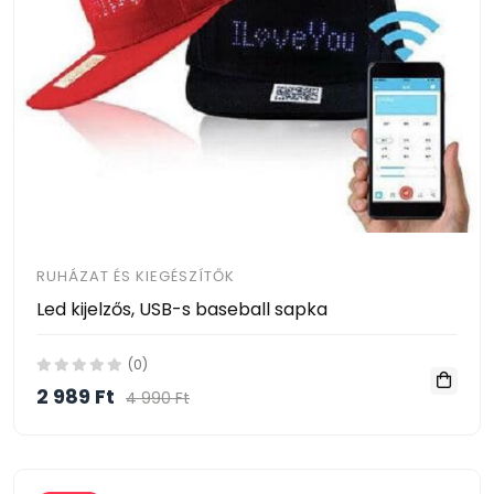
RUHÁZAT ÉS KIEGÉSZÍTŐK
Led kijelzős, USB-s baseball sapka
(0)
2 989 Ft
4 990 Ft