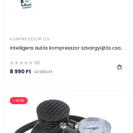
KOMPRESSZOR 12V
Intelligens autós kompresszor szivargyújtós csatlakozóval
(0)
8 990 Ft
14 989 Ft
-40%