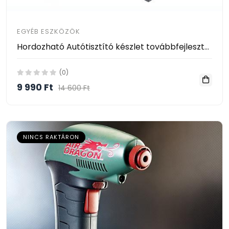
EGYÉB ESZKÖZÖK
Hordozható Autótisztító készlet továbbfejlesztett verziója 3 kiegészítővel Upgraded Version Car Wash Set
(0)
9 990 Ft
14 600 Ft
NINCS RAKTÁRON