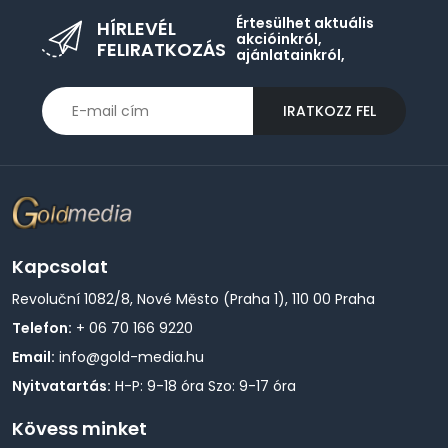
Értesülhet aktuális
HÍRLEVÉL
akcióinkról,
FELIRATKOZÁS
ajánlatainkról,
IRATKOZZ FEL
Kapcsolat
Revoluční 1082/8, Nové Město (Praha 1), 110 00 Praha
Telefon:
+ 06 70 166 9220
Email:
info@gold-media.hu
Nyitvatartás:
H-P: 9-18 óra Szo: 9-17 óra
Kövess minket