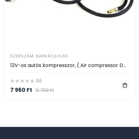
SZERSZÁM, BARKÁCSOLÁS
12V-os autós kompresszor, ( Air compressor DC 12V ) 10bar nyomással
(0)
7 960 Ft
12 700 Ft