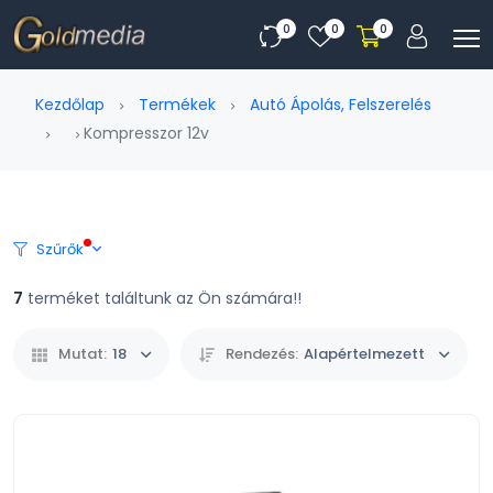
0
0
0
Kezdőlap
Termékek
Autó Ápolás, Felszerelés
Kompresszor 12v
Szűrők
7
terméket találtunk az Ön számára!!
Mutat:
18
Rendezés:
Alapértelmezett