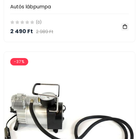
Autós lábpumpa
(0)
2 490 Ft
2 989 Ft
-37%