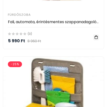
FÜRDŐSZOBA
Fali, automata, érintésmentes szappanadagoló / 700 ml
(0)
5 990 Ft
8 960 Ft
-25%