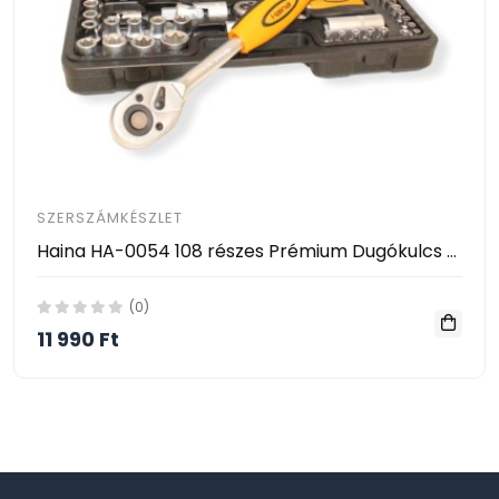
SZERSZÁMKÉSZLET
Haina HA-0054 108 részes Prémium Dugókulcs Krova Készlet Króm-Vanádium Acélból
(0)
11 990 Ft