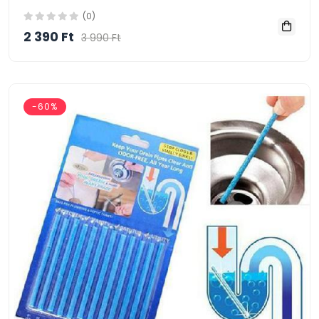
(0)
2 390 Ft
3 990 Ft
-60%