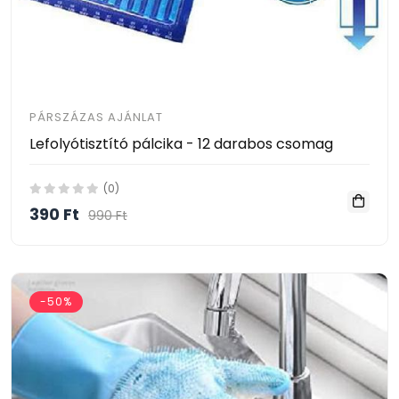
PÁRSZÁZAS AJÁNLAT
Lefolyótisztító pálcika - 12 darabos csomag
(0)
390 Ft
990 Ft
-50%