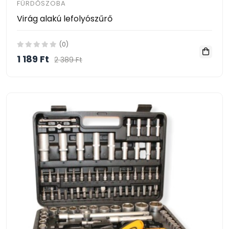
FÜRDŐSZOBA
Virág alakú lefolyószűrő
(0)
1 189 Ft
2 389 Ft