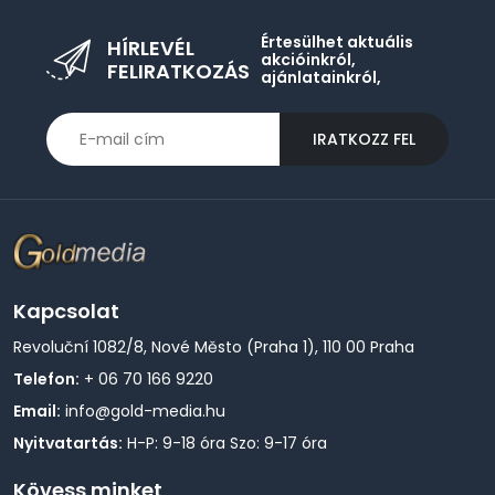
Értesülhet aktuális
HÍRLEVÉL
akcióinkról,
FELIRATKOZÁS
ajánlatainkról,
IRATKOZZ FEL
Kapcsolat
Revoluční 1082/8, Nové Město (Praha 1), 110 00 Praha
Telefon:
+ 06 70 166 9220
Email:
info@gold-media.hu
Nyitvatartás:
H-P: 9-18 óra Szo: 9-17 óra
Kövess minket