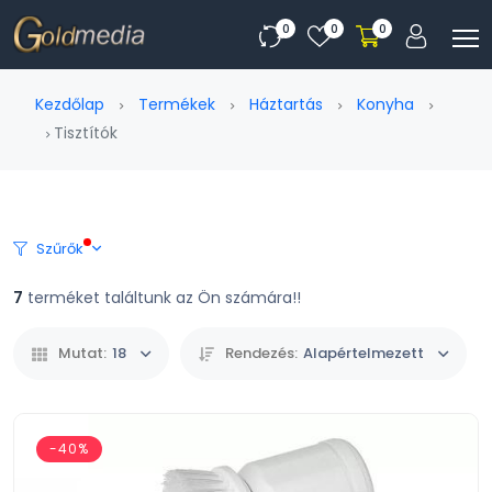
0
0
0
Kezdőlap
Termékek
Háztartás
Konyha
Tisztítók
Szűrők
7
terméket találtunk az Ön számára!!
Mutat:
18
Rendezés:
Alapértelmezett
-40%