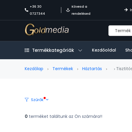
+36 30
Kövesd a
I
0727344
rendelésed
Termékkategóriák
Kezdőoldal
Sh
Kezdőlap
Termékek
Háztartás
Tisztitó
Szűrők
0
terméket találtunk az Ön számára!!