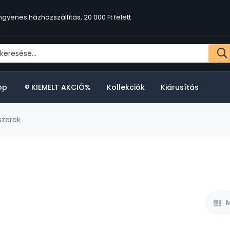
ngyenes házhozszállítás, 20 000 Ft felett
op
KIEMELT AKCIÓ%
Kollekciók
Kiárusítás
szerek
M