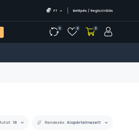
FT
Belépés / Regisztrálás
0
0
0
utat:
18
Rendezés:
Alapértelmezett