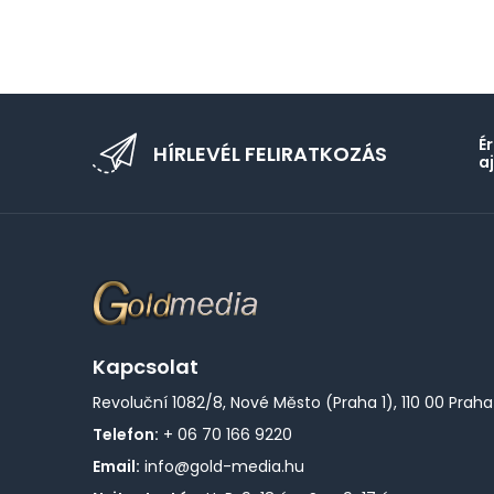
É
HÍRLEVÉL FELIRATKOZÁS
a
Kapcsolat
Revoluční 1082/8, Nové Město (Praha 1), 110 00 Praha
Telefon:
+ 06 70 166 9220
Email:
info@gold-media.hu