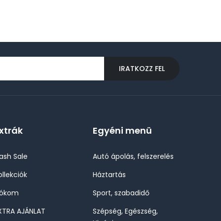
IRATKOZZ FEL
xtrák
Egyéni menü
lash Sale
Autó ápolás, felszerelés
ollekciók
Háztartás
iókom
Sport, szabadidő
XTRA AJÁNLAT
Szépség, Egészség,