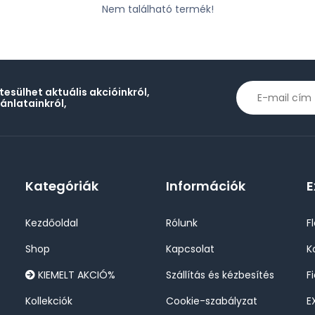
Nem található termék!
rtesülhet aktuális akcióinkról,
jánlatainkról,
Kategóriák
Információk
E
Kezdőoldal
Rólunk
F
Shop
Kapcsolat
K
KIEMELT AKCIÓ%
Szállítás és kézbesítés
F
Kollekciók
Cookie-szabályzat
E