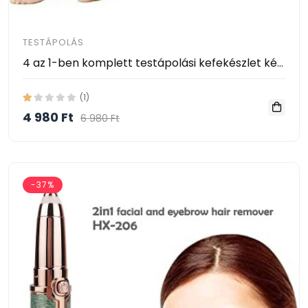
TESTÁPOLÁS
4 az 1-ben komplett testápolási kefekészlet készülék - BB Copmlete Body Care system
(1)
4 980 Ft
6 980 Ft
-37%