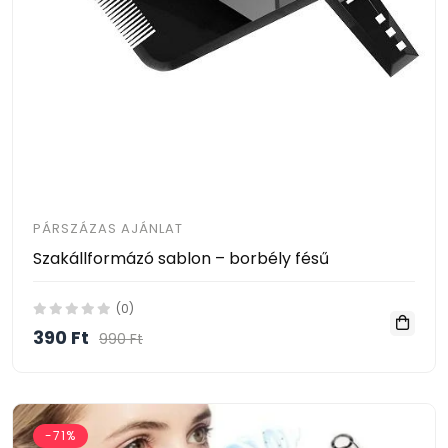
PÁRSZÁZAS AJÁNLAT
Szakállformázó sablon – borbély fésű
(0)
390 Ft
990 Ft
-71%