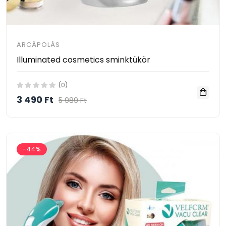
ARCÁPOLÁS
Illuminated cosmetics sminktükör
(0)
3 490 Ft
5 989 Ft
-44%