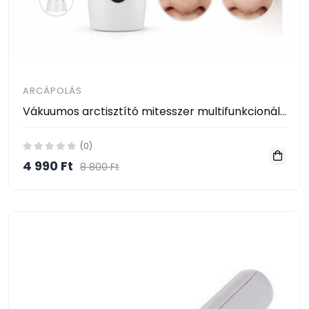
ARCÁPOLÁS
Vákuumos arctisztító mitesszer multifunkcionális eltávolító 6 az 1-ben
(0)
4 990 Ft
8 800 Ft