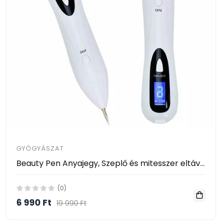
GYÓGYÁSZAT
Beauty Pen Anyajegy, Szeplő és mitesszer eltávolító toll
(0)
6 990 Ft
19 990 Ft