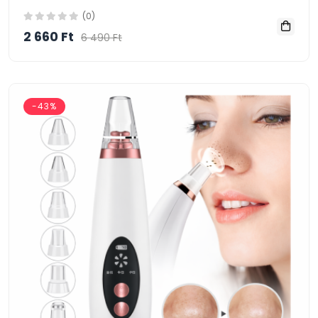
(0)
2 660 Ft
6 490 Ft
-43%