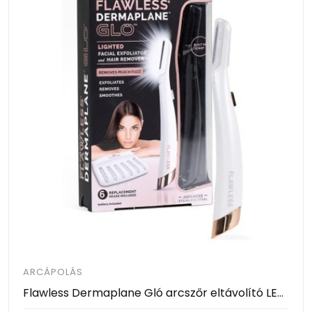
ARCÁPOLÁS
Flawless Dermaplane Gló arcszőr eltávolító LED világítással - fehér (6 cserélhető fejjel)