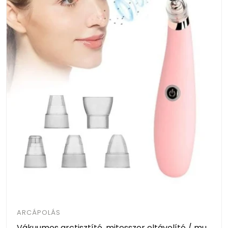
ARCÁPOLÁS
Vákuumos arctisztító, mitesszer eltávolító / multifunkcionális arctisztító