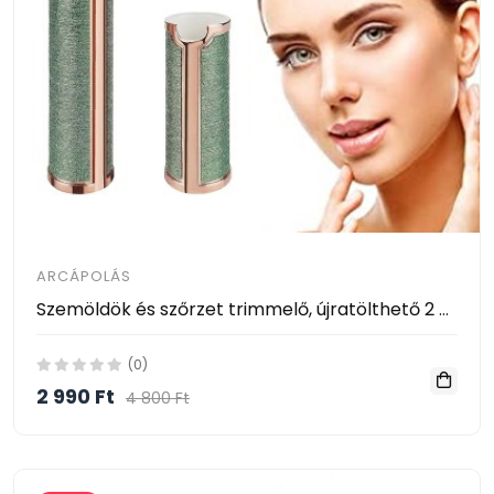
ARCÁPOLÁS
Szemöldök és szőrzet trimmelő, újratölthető 2 az 1-ben
(0)
2 990 Ft
4 800 Ft