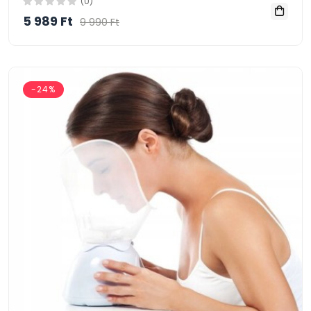
(0)
5 989 Ft
9 990 Ft
-24%