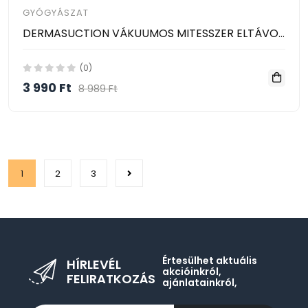
GYÓGYÁSZAT
DERMASUCTION VÁKUUMOS MITESSZER ELTÁVOLÍTÓ ÉS PÓRUS TISZTÍTÓ
(0)
3 990 Ft
8 989 Ft
1
2
3
Értesülhet aktuális
HÍRLEVÉL
akcióinkról,
FELIRATKOZÁS
ajánlatainkról,