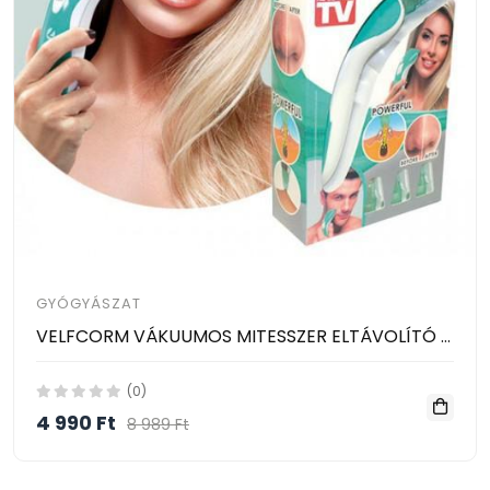
GYÓGYÁSZAT
VELFCORM VÁKUUMOS MITESSZER ELTÁVOLÍTÓ ÉS PÓRUS TISZTÍTÓ
(0)
4 990 Ft
8 989 Ft