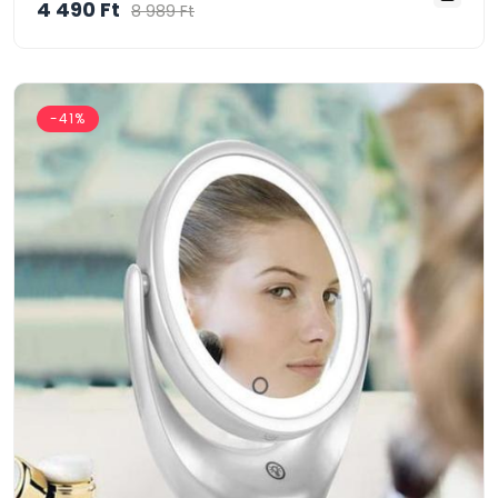
4 490 Ft
8 989 Ft
-41%