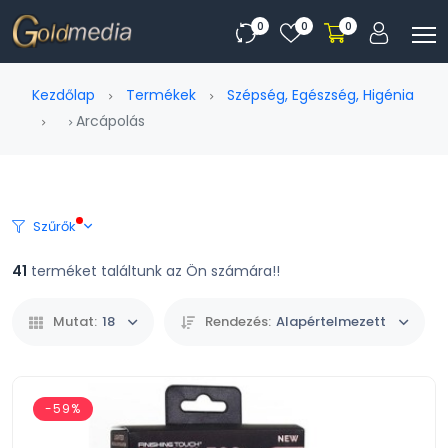
0
0
0
Kezdőlap
Termékek
Szépség, Egészség, Higénia
Arcápolás
Szűrők
41
terméket találtunk az Ön számára!!
Mutat:
18
Rendezés:
Alapértelmezett
-59%