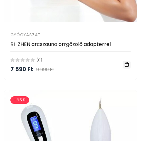
GYÓGYÁSZAT
RI-ZHEN arcszauna orrgőzölő adapterrel
(0)
7 590 Ft
9 990 Ft
-65%