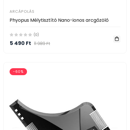
ARCÁPOLÁS
Phyopus Mélytisztító Nano-ionos arcgőzölő
(0)
5 490 Ft
11 989 Ft
-60%