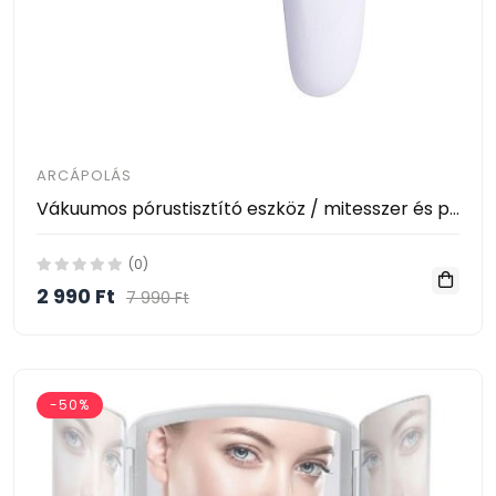
ARCÁPOLÁS
Vákuumos pórustisztító eszköz / mitesszer és pattanáseltávolító
(0)
2 990 Ft
7 990 Ft
-50%