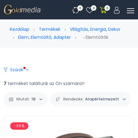
0
0
0
Kezdőlap
Termékek
Világítás, Energia, Dekor
Elem, Elemtöltő, Adapter
Elemtöltők
Szűrők
7
terméket találtunk az Ön számára!!
Mutat:
18
Rendezés:
Alapértelmezett
-35%