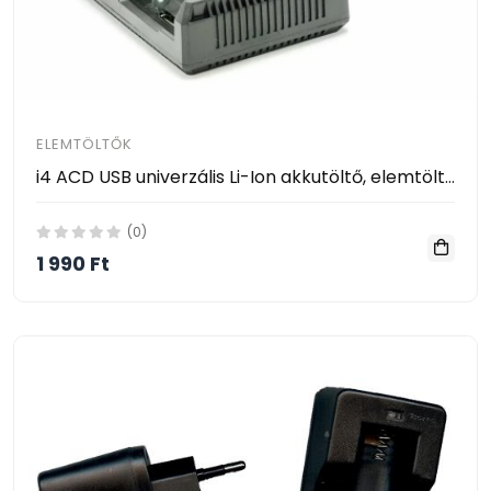
ELEMTÖLTŐK
i4 ACD USB univerzális Li-Ion akkutöltő, elemtöltő, AA, AAA, 18650, stb akkukhoz
(0)
1 990 Ft