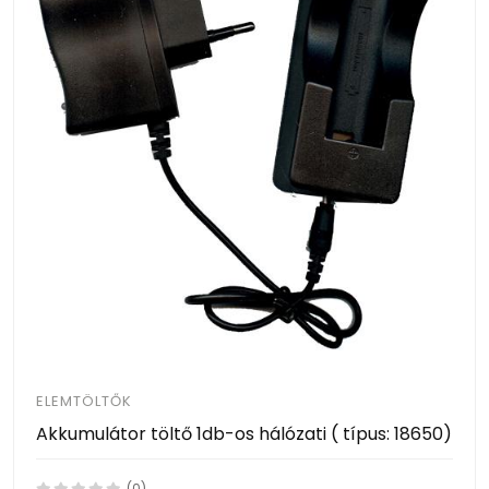
ELEMTÖLTŐK
Akkumulátor töltő 1db-os hálózati ( típus: 18650)
(0)