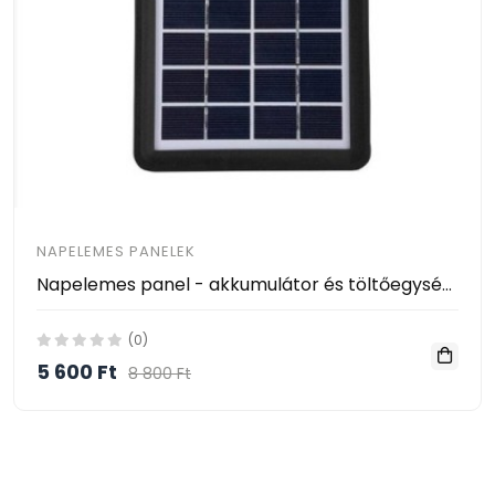
NAPELEMES PANELEK
Napelemes panel - akkumulátor és töltőegység - 12W
(0)
5 600 Ft
8 800 Ft