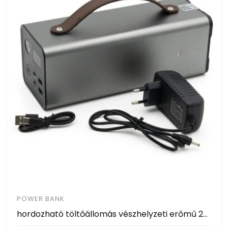
POWER BANK
hordozható töltőállomás vészhelyzeti erőmű 200W 68000 mAh - 200W Power Station