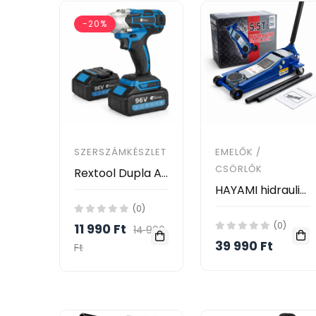
-20%
SZERSZÁMKÉSZLET
EMELŐK /
CSÖRLŐK
Rextool Dupla Akkumulátoros Ütvecsavarozó – 96V, 1000 Nm (Basic)
HAYAMI hidraulikus krokodil emelő 5,5 tonna KL25-2051
(0)
(0)
11 990 Ft
14 990
39 990 Ft
Ft