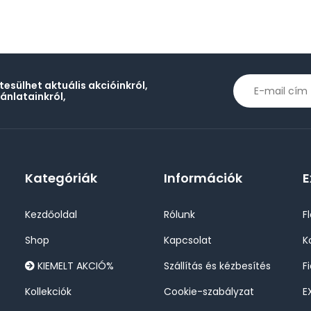
rtesülhet aktuális akcióinkról,
jánlatainkról,
Kategóriák
Információk
E
Kezdőoldal
Rólunk
F
Shop
Kapcsolat
K
KIEMELT AKCIÓ%
Szállítás és kézbesítés
F
Kollekciók
Cookie-szabályzat
E