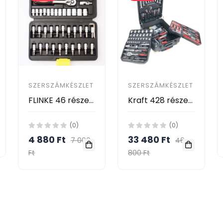
SZERSZÁMKÉSZLET
SZERSZÁMKÉSZLET
FLINKE 46 részes dugókulcs készlet FK-46
Kraft 428 részes racsnis szerszámkészlet fém kofferben KF/HT-1005
(0)
(0)
4 880 Ft
33 480 Ft
7 000
46
Ft
800 Ft