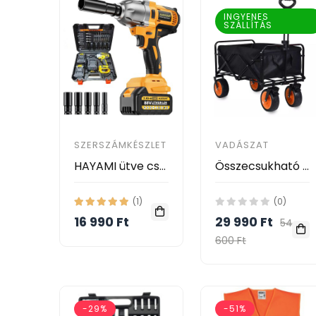
INGYENES
SZÁLLÍTÁS
SZERSZÁMKÉSZLET
VADÁSZAT
HAYAMI ütve csavarozó 2 akkuval 88V HA-1006
Összecsukható Négykerekű Gurulós Kocsi, nagy teherbírású kiszélesített kerekekkel - Folding Wagon -
(1)
(0)
16 990 Ft
29 990 Ft
54
600 Ft
-29%
-51%