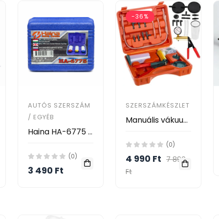
-36%
AUTÓS SZERSZÁM
SZERSZÁMKÉSZLET
/ EGYÉB
Manuális vákuumnyomású szivattyú, fékrendszer légtelenítő készlet 120 ml-es tartállyal, tartozékokkal kofferben
Haina HA-6775 3 részes színes dugókulcs készlet 3/8" – Kerékcsavarhoz
(0)
(0)
4 990 Ft
7 890
3 490 Ft
Ft