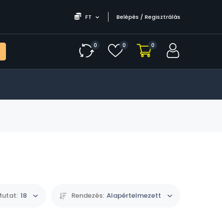
FT
Belépés / Regisztrálás
0
0
0
utat:
18
Rendezés:
Alapértelmezett