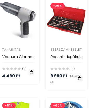
-26%
TAKARÍTÁS
SZERSZÁMKÉSZLET
Vacuum Cleaner 3 az 1-ben hordozható mini kézi Porszívó - vákuumkompresszor JJ-107
Racsnis dugókulcs készlet Fém dobozos - 24db 1/2'' Dr.
(0)
(0)
4 490 Ft
9 990 Ft
13 600
Ft
-51%
-60%