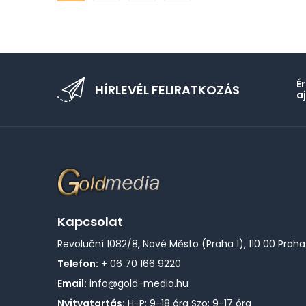
É
HÍRLEVÉL FELIRATKOZÁS
a
Kapcsolat
Revoluční 1082/8, Nové Město (Praha 1), 110 00 Praha
Telefon:
+ 06 70 166 9220
Email:
info@gold-media.hu
Nyitvatartás:
H-P: 9-18 óra Szo: 9-17 óra