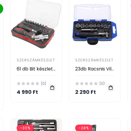
SZERSZÁMKÉSZLET
SZERSZÁMKÉSZLET
61 db Bit készlet Racsnis Villáskulcs-kulcsos Fúró-kombinációs Készlet - Tökéletes Autó- És Kerékpárjavításhoz!
23db Racsnis Villáskulcs-kulcsos Fúró-kombinációs Készlet - Tökéletes Autó- És Kerékpárjavításhoz!
(0)
(0)
4 990 Ft
2 290 Ft
-30%
-28%