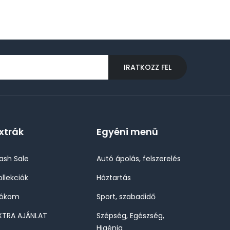
IRATKOZZ FEL
xtrák
Egyéni menü
lash Sale
Autó ápolás, felszerelés
ollekciók
Háztartás
iókom
Sport, szabadidő
XTRA AJÁNLAT
Szépség, Egészség,
Higénia