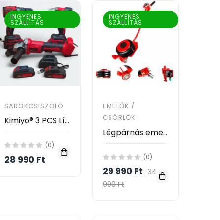
INGYENES
INGYENES
SZÁLLÍTÁS
SZÁLLÍTÁS
SAROKCSISZOLÓ
EMELŐK /
CSÖRLŐK
Kimiyo® 3 PCS Lítium Szerszám Készlet - Extra erős 128V- CH24-49
Légpárnás emelő 3,5T KIMIYO®
(0)
(0)
28 990 Ft
29 990 Ft
34
990 Ft