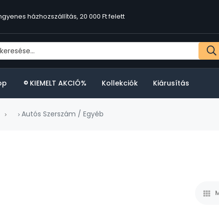
ngyenes házhozszállítás, 20 000 Ft felett
op
KIEMELT AKCIÓ%
Kollekciók
Kiárusítás
Autós Szerszám / Egyéb
M