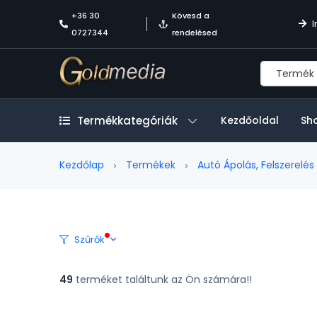
+36 30
Kövesd a
I
0727344
rendelésed
Termékkategóriák
Kezdőoldal
Sh
Kezdőlap
Termékek
Autó Ápolás, Felszerelés
Szűrők
49
terméket találtunk az Ön számára!!