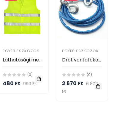
EGYÉB ESZKÖZÖK
EGYÉB ESZKÖZÖK
Láthatósági mellény Sárga
Drót vontatókötél 4m max 5000kg
(0)
(0)
480 Ft
2 670 Ft
990 Ft
6 800
Ft