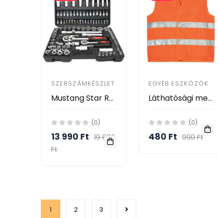
SZERSZÁMKÉSZLET
EGYÉB ESZKÖZÖK
Mustang Star Racsnis dugókulcs készlet 108 darabos
Láthatósági mellény ORANGE
(0)
(0)
13 990 Ft
480 Ft
19 800
990 Ft
Ft
1
2
3