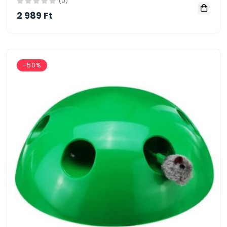
(0)
2 989 Ft
-50%