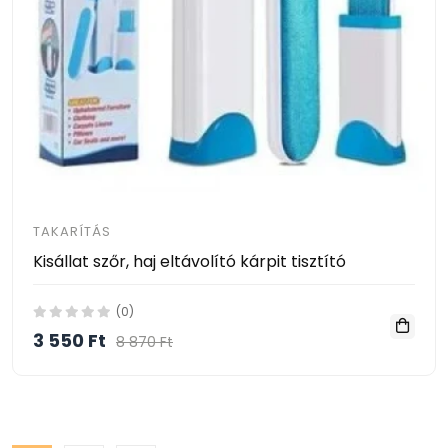
TAKARÍTÁS
Kisállat szőr, haj eltávolító kárpit tisztító
(0)
3 550 Ft
8 870 Ft