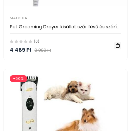
MACSKA
Pet Grooming Drayer kisállat szőr fésű és szárító
(0)
4 489 Ft
8 989 Ft
-50%