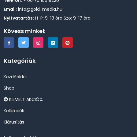
Telefon:
+ 06 70 166 9220
Email:
info@gold-media.hu
Nyitvatartás:
H-P: 9-18 óra Szo: 9-17 óra
Kövess minket
Kategóriák
Kezdőoldal
Shop
KIEMELT AKCIÓ%
Kollekciók
Kiárusítás