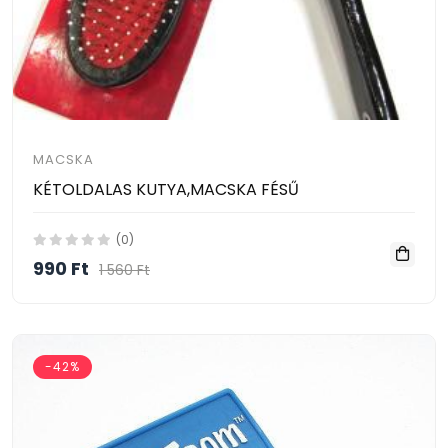
MACSKA
KÉTOLDALAS KUTYA,MACSKA FÉSŰ
(0)
990 Ft
1 560 Ft
-42%