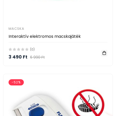
MACSKA
Interaktív elektromos macskajáték
(0)
3 490 Ft
6 990 Ft
-52%