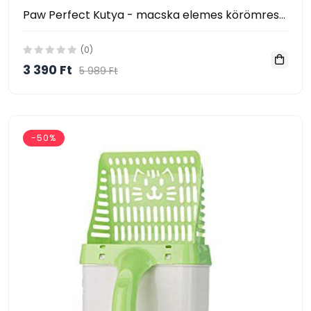
Paw Perfect Kutya - macska elemes körömreszelő
(0)
3 390 Ft
5 989 Ft
-50%