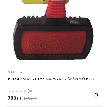
MACSKA
KÉTOLDALAS KUTYA,MACSKA SZŐRÁPOLÓ KEFE / HUICAI PET GROOM /
(0)
780 Ft
1 490 Ft