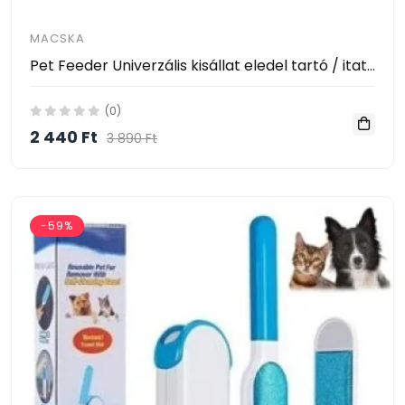
MACSKA
Pet Feeder Univerzális kisállat eledel tartó / itató / kutyatál
(0)
2 440 Ft
3 890 Ft
-59%