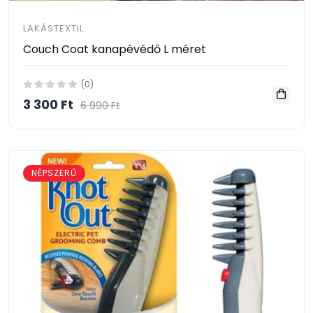
LAKÁSTEXTIL
Couch Coat kanapévédő L méret
(0)
3 300 Ft
6 990 Ft
NÉPSZERŰ