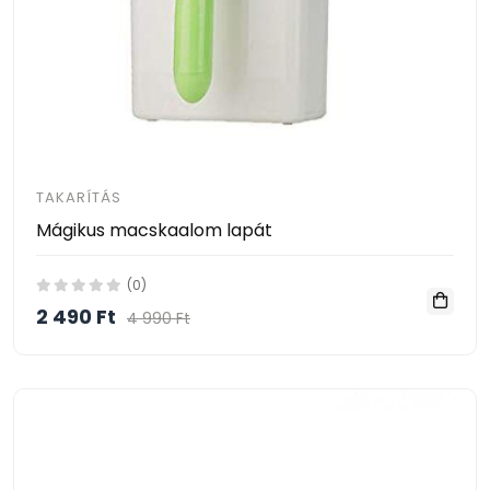
TAKARÍTÁS
Mágikus macskaalom lapát
(0)
2 490 Ft
4 990 Ft