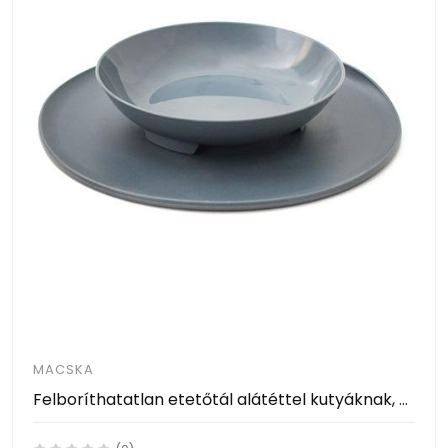
MACSKA
Felboríthatatlan etetőtál alátéttel kutyáknak, macskáknak