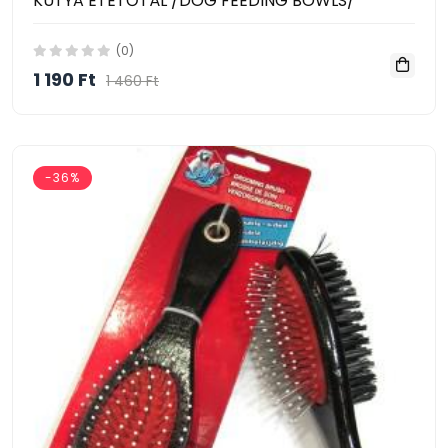
KUTYA ETETŐTÁL /DOG FEEDING BOWLS/
(0)
1 190 Ft
1 460 Ft
-36%