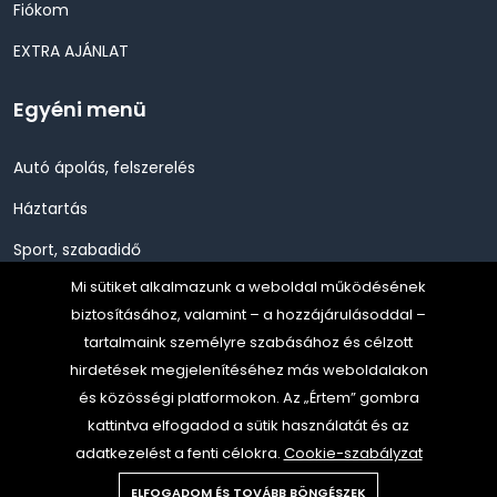
Fiókom
EXTRA AJÁNLAT
Egyéni menü
Autó ápolás, felszerelés
Háztartás
Sport, szabadidő
Mi sütiket alkalmazunk a weboldal működésének
Szépség, Egészség, Higénia
biztosításához, valamint – a hozzájárulásoddal –
Szerszám, Barkácsolás
tartalmaink személyre szabásához és célzott
hirdetések megjelenítéséhez más weboldalakon
Telefon, Okos eszköz, GPS
és közösségi platformokon. Az „Értem” gombra
TV, Szórakoztató elekt, HiFi
kattintva elfogadod a sütik használatát és az
adatkezelést a fenti célokra.
Cookie-szabályzat
ELFOGADOM ÉS TOVÁBB BÖNGÉSZEK