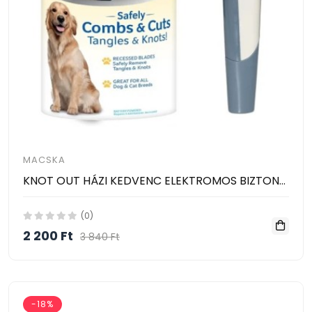
MACSKA
KNOT OUT HÁZI KEDVENC ELEKTROMOS BIZTONSÁGOS Csomó eltávolító COMBS & CUTS
(0)
2 200 Ft
3 840 Ft
-18%