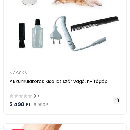
MACSKA
Akkumulátoros Kisállat szőr vágó, nyírógép
(0)
3 490 Ft
6 990 Ft