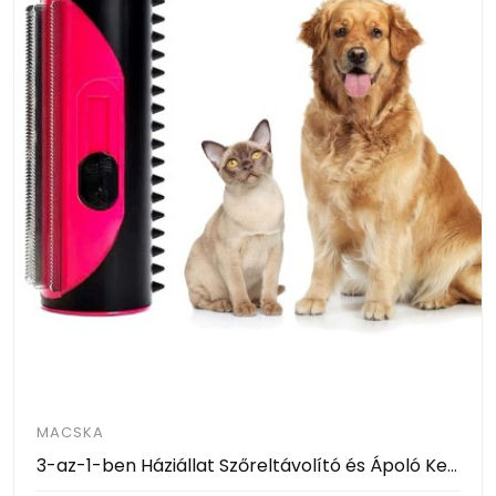
MACSKA
3-az-1-ben Háziállat Szőreltávolító és Ápoló Kefe Kutyáknak és Macskáknak King Komb