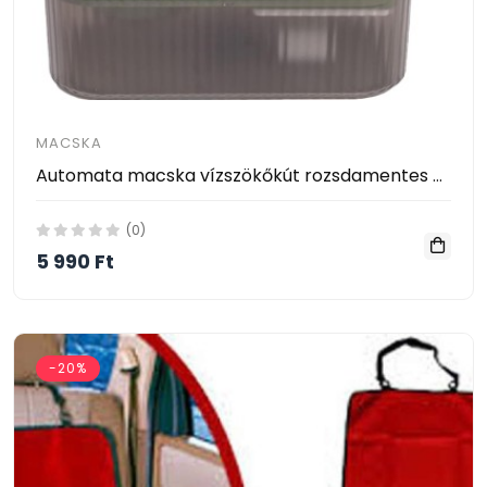
MACSKA
Automata macska vízszökőkút rozsdamentes acél tálkával
(0)
5 990 Ft
-20%