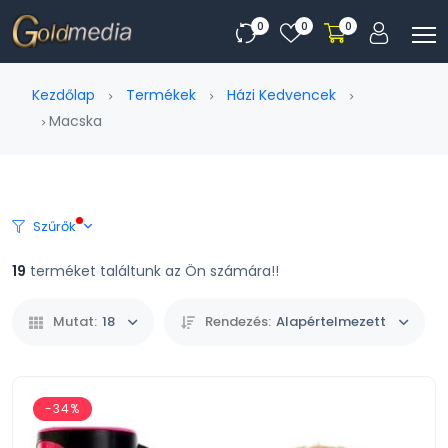
0
0
0
Kezdőlap
Termékek
Házi Kedvencek
Macska
Szűrők
19
terméket találtunk az Ön számára!!
Mutat:
18
Rendezés:
Alapértelmezett
-34%