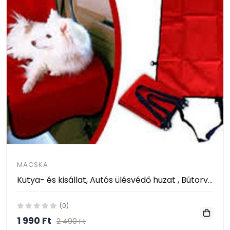
MACSKA
Kutya- és kisállat, Autós ülésvédő huzat , Bútorvédő, üléstakaró 114 X 54 cm
(0)
1 990 Ft
2 490 Ft