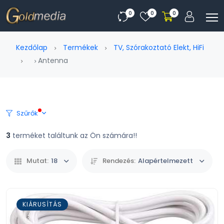
0
0
0
Kezdőlap
Termékek
TV, Szórakoztató Elekt, HiFi
Antenna
Szűrők
3
terméket találtunk az Ön számára!!
Mutat:
18
Rendezés:
Alapértelmezett
KIÁRUSÍTÁS