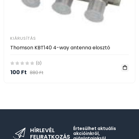
KIÁRUSÍTÁS
Thomson KBT140 4-way antenna elosztó
(0)
100 Ft
880 Ft
Értesülhet aktuális
HÍRLEVÉL
akcióinkról,
FELIRATKOZÁS
ajánlatainkról,