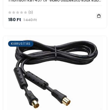
Thomson KBT457 tv-video összekötő koax kábel 3m
(0)
180 Ft
1 440 Ft
KIÁRUSÍTÁS