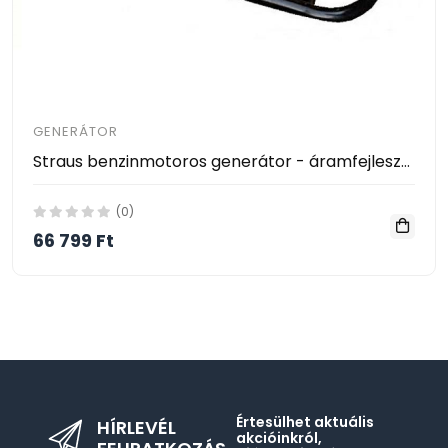
GENERÁTOR
Straus benzinmotoros generátor - áramfejlesztő GGT3003 8500W 196ccm 6,5LE
(0)
66 799 Ft
Értesülhet aktuális
HÍRLEVÉL
akcióinkról,