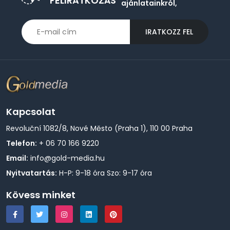
FELIRATKOZÁS
ajánlatainkról,
IRATKOZZ FEL
Kapcsolat
Revoluční 1082/8, Nové Město (Praha 1), 110 00 Praha
Telefon:
+ 06 70 166 9220
Email:
info@gold-media.hu
Nyitvatartás:
H-P: 9-18 óra Szo: 9-17 óra
Kövess minket