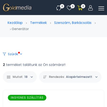
0
0
0
Kezdőlap
Termékek
Szerszám, Barkácsolás
Generátor
Szűrők
2
terméket találtunk az Ön számára!!
Mutat:
18
Rendezés:
Alapértelmezett
INGYENES SZÁLLÍTÁS