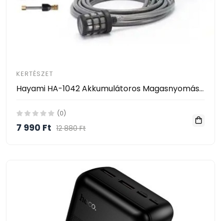
KERTÉSZET
Hayami HA-1042 Akkumulátoros Magasnyomású Mosó – 2 Akkumulátorral, Habosító Tartállyal és Kofferrel
(0)
7 990 Ft
12 880 Ft