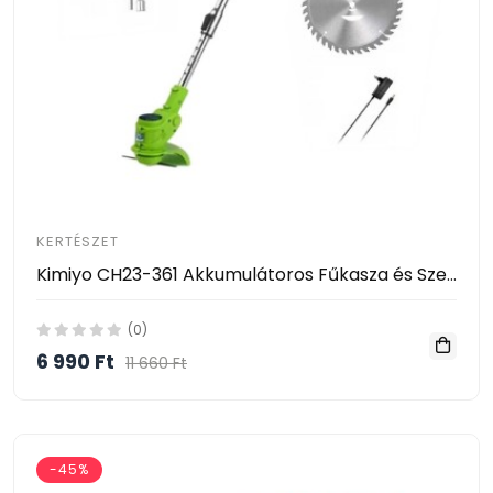
KERTÉSZET
Kimiyo CH23-361 Akkumulátoros Fűkasza és Szegélynyíró 24V – 2 Akkumulátorral
(0)
6 990 Ft
11 660 Ft
-45%