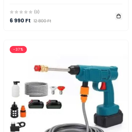
(0)
6 990 Ft
12 800 Ft
-37%