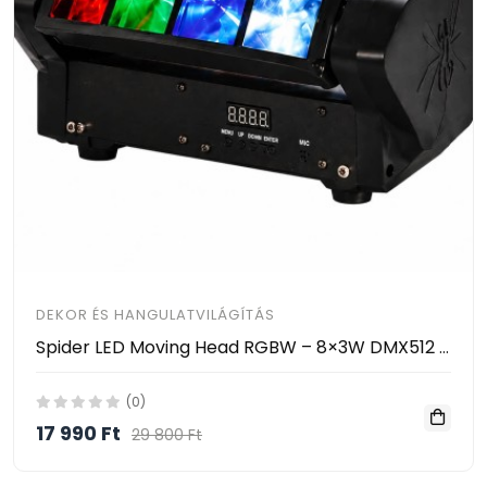
DEKOR ÉS HANGULATVILÁGÍTÁS
Spider LED Moving Head RGBW – 8×3W DMX512 Zenevezérelt LED Színpadi Fény HAYAMI KL25-120
(0)
17 990 Ft
29 800 Ft