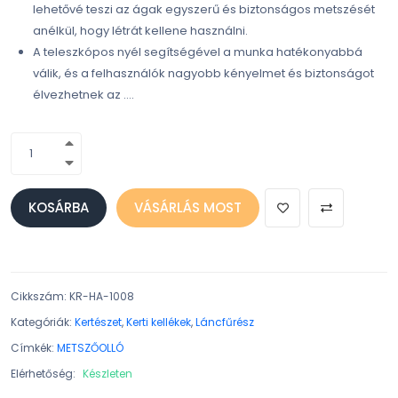
lehetővé teszi az ágak egyszerű és biztonságos metszését
anélkül, hogy létrát kellene használni.
A teleszkópos nyél segítségével a munka hatékonyabbá
válik, és a felhasználók nagyobb kényelmet és biztonságot
élvezhetnek az ….
KOSÁRBA
VÁSÁRLÁS MOST
Cikkszám
:
KR-HA-1008
Kategóriák:
Kertészet
,
Kerti kellékek
,
Láncfűrész
Címkék:
METSZŐOLLÓ
Elérhetőség:
Készleten