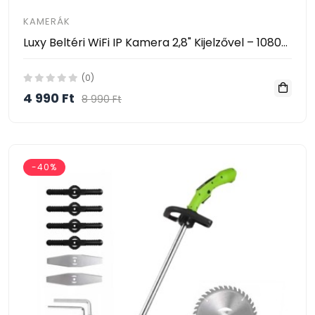
KAMERÁK
Luxy Beltéri WiFi IP Kamera 2,8" Kijelzővel – 1080P, AI Mozgásérzékelés, 360° Forgatható- Video Calling Smart Camera
(0)
4 990 Ft
8 990 Ft
-40%