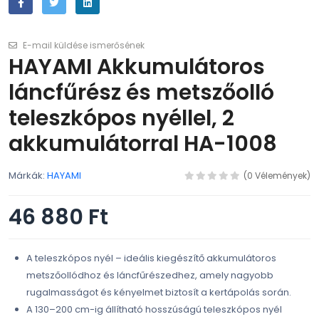
E-mail küldése ismerősének
HAYAMI Akkumulátoros
láncfűrész és metszőolló
teleszkópos nyéllel, 2
akkumulátorral HA-1008
Márkák:
HAYAMI
(0 Vélemények)
46 880 Ft
A teleszkópos nyél – ideális kiegészítő akkumulátoros
metszőollódhoz és láncfűrészedhez, amely nagyobb
rugalmasságot és kényelmet biztosít a kertápolás során.
A 130–200 cm-ig állítható hosszúságú teleszkópos nyél