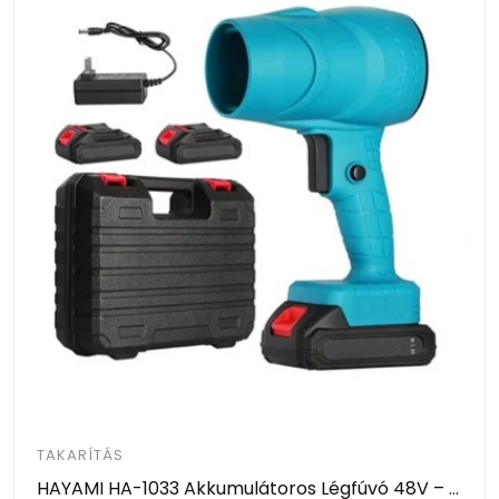
TAKARÍTÁS
HAYAMI HA-1033 Akkumulátoros Légfúvó 48V – Vezeték Nélküli Tisztító Ventilátor 2 Akkumulátorral