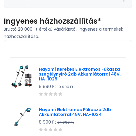
Sport, szabadidő
Szerszám, Barkácsolás
Ingyenes házhozszállítás*
Bruttó 20 000 Ft értékű vásárlástól, ingyenes a termékek
Telefon, Okos eszköz, GPS
házhozszállítása.
TV, Szórakoztató elekt, HiFi
KIEMELT TERMÉK
Egyéb
Hayami Kerekes Elektromos Fűkasza
szegélynyíró 2db Akkumlátorral 48V,
HA-1025
9 990 Ft
19 990 Ft
Hayami Elektromos Fűkasza 2db
Akkumlátorral 48V, HA-1024
8 990 Ft
24 990 Ft