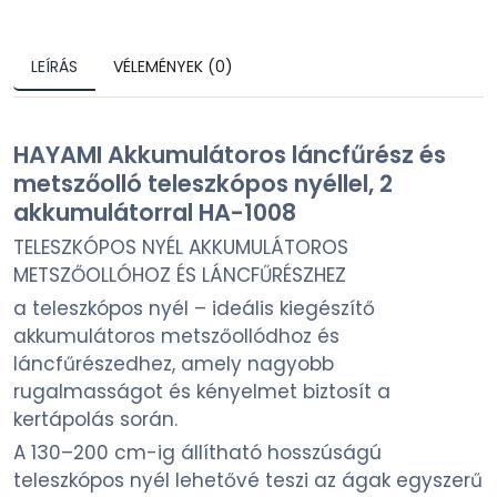
LEÍRÁS
VÉLEMÉNYEK (0)
HAYAMI Akkumulátoros láncfűrész és
metszőolló teleszkópos nyéllel, 2
akkumulátorral HA-1008
TELESZKÓPOS NYÉL AKKUMULÁTOROS
METSZŐOLLÓHOZ ÉS LÁNCFŰRÉSZHEZ
a teleszkópos nyél – ideális kiegészítő
akkumulátoros metszőollódhoz és
láncfűrészedhez, amely nagyobb
rugalmasságot és kényelmet biztosít a
kertápolás során.
A 130–200 cm-ig állítható hosszúságú
teleszkópos nyél lehetővé teszi az ágak egyszerű