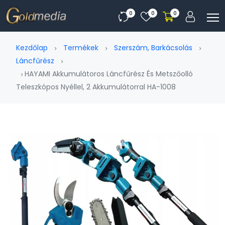
0
0
0
Kezdőlap
Termékek
Szerszám, Barkácsolás
Láncfűrész
HAYAMI Akkumulátoros Láncfűrész És Metszőolló
Teleszkópos Nyéllel, 2 Akkumulátorral HA-1008