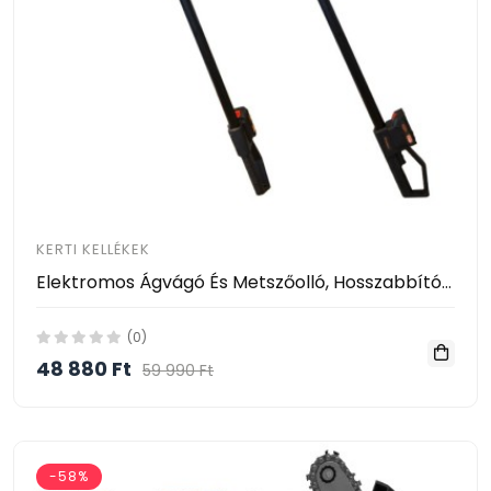
KERTI KELLÉKEK
Elektromos Ágvágó És Metszőolló, Hosszabbító Karral
(0)
48 880 Ft
59 990 Ft
-58%