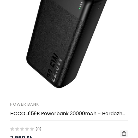
POWER BANK
HOCO J159B Powerbank 30000mAh – Hordozható Gyorstöltő PD/QC Támogatással, 22.5W, 2×USB + Type-C
(0)
7 990 Ft