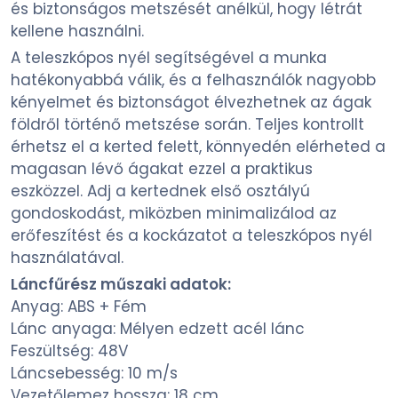
és biztonságos metszését anélkül, hogy létrát
kellene használni.
A teleszkópos nyél segítségével a munka
hatékonyabbá válik, és a felhasználók nagyobb
kényelmet és biztonságot élvezhetnek az ágak
földről történő metszése során. Teljes kontrollt
érhetsz el a kerted felett, könnyedén elérheted a
magasan lévő ágakat ezzel a praktikus
eszközzel. Adj a kertednek első osztályú
gondoskodást, miközben minimalizálod az
erőfeszítést és a kockázatot a teleszkópos nyél
használatával.
Láncfűrész műszaki adatok:
Anyag: ABS + Fém
Lánc anyaga: Mélyen edzett acél lánc
Feszültség: 48V
Láncsebesség: 10 m/s
Vezetőlemez hossza: 18 cm