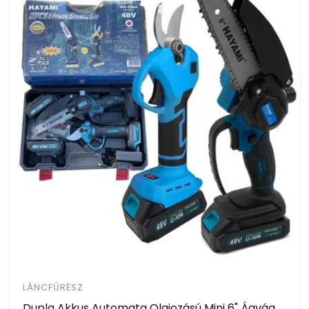
LÁNCFŰRÉSZ
Dupla Akkus Automata Olajozású Mini 6" Ágvágó Láncfűrész És Elektromos Metszőolló HA-1004