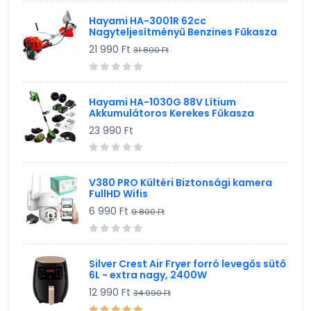
Hayami HA-3001R 62cc
Nagyteljesítményű Benzines Fűkasza
21 990 Ft
31 800 Ft
Hayami HA-1030G 88V Lítium
Akkumulátoros Kerekes Fűkasza
23 990 Ft
V380 PRO Kültéri Biztonsági kamera
FullHD Wifis
6 990 Ft
9 800 Ft
Silver Crest Air Fryer forró levegős sütő
6L - extra nagy, 2400W
12 990 Ft
34 990 Ft