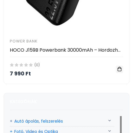
POWER BANK
HOCO J159B Powerbank 30000mAh – Hordozható Gyorstöltő PD/QC Támogatással, 22.5W, 2×USB + Type-C
(0)
7 990 Ft
KATEGÓRIÁK
Autó ápolás, felszerelés
Fotó, Video és Optika