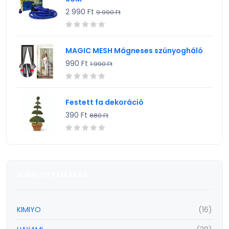
2 990 Ft
9 990 Ft
MAGIC MESH Mágneses szúnyogháló
990 Ft
1 990 Ft
Festett fa dekoráció
390 Ft
880 Ft
AJÁNLOTT MÁRKÁK
KIMIYO
(16)