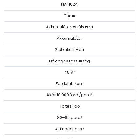
HA-1024
Típus
Akkumulátoros fűkasza
Akkumulátor
2 db lítium-ion
Névleges feszültség
48 V*
Fordulatszám
Akár 18 000 ford./perc*
Töltési idő
30–60 perc*
Állítható hossz