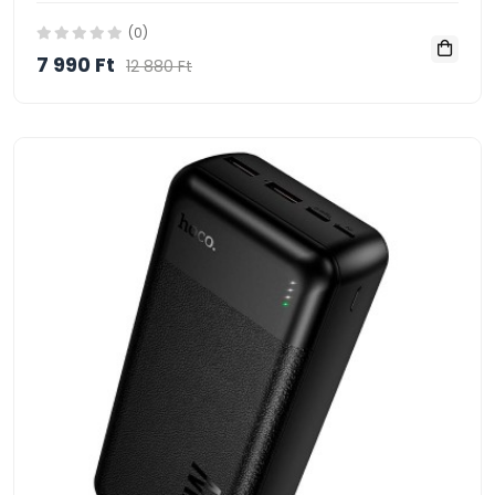
(0)
7 990 Ft
12 880 Ft