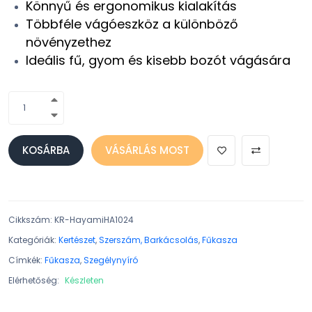
Könnyű és ergonomikus kialakítás
Többféle vágóeszköz a különböző
növényzethez
Ideális fű, gyom és kisebb bozót vágására
KOSÁRBA
VÁSÁRLÁS MOST
Cikkszám
:
KR-HayamiHA1024
Kategóriák:
Kertészet
,
Szerszám, Barkácsolás
,
Fűkasza
Címkék:
Fűkasza
,
Szegélynyíró
Elérhetőség:
Készleten