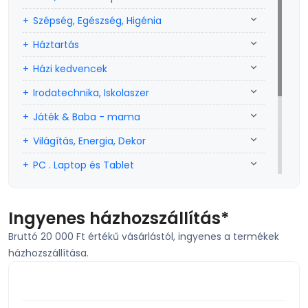
Szépség, Egészség, Higénia
Háztartás
Házi kedvencek
Irodatechnika, Iskolaszer
Játék & Baba - mama
Világítás, Energia, Dekor
PC . Laptop és Tablet
Sport, szabadidő
Szerszám, Barkácsolás
Ingyenes házhozszállítás*
Bruttó 20 000 Ft értékű vásárlástól, ingyenes a termékek
Telefon, Okos eszköz, GPS
házhozszállítása.
TV, Szórakoztató elekt, HiFi
KIEMELT TERMÉK
Egyéb