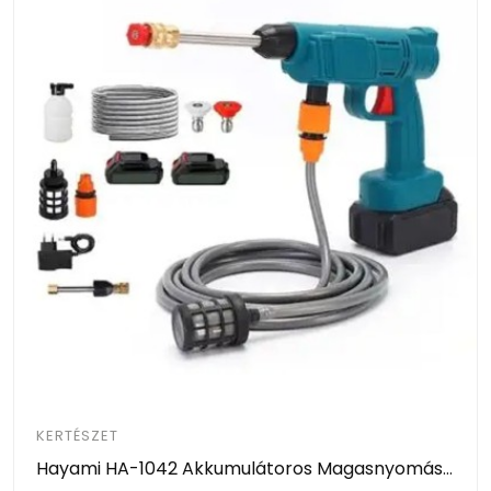
KERTÉSZET
Hayami HA-1042 Akkumulátoros Magasnyomású Mosó – 2 Akkumulátorral, Habosító Tartállyal és Kofferrel