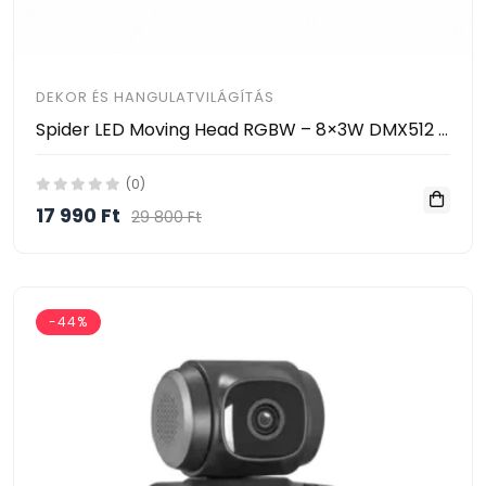
DEKOR ÉS HANGULATVILÁGÍTÁS
Spider LED Moving Head RGBW – 8×3W DMX512 Zenevezérelt LED Színpadi Fény HAYAMI KL25-120
(0)
17 990 Ft
29 800 Ft
-44%