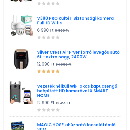
V380 PRO Kültéri Biztonsági kamera
FullHD Wifis
6 990 Ft
9 800 Ft
Silver Crest Air Fryer forró levegős sütő
6L - extra nagy, 2400W
12 990 Ft
34 990 Ft
Vezeték nélküli WiFi okos kapucsengő
beépített HD kamerával X SMART
HOME
12 990 Ft
19 459 Ft
MAGIC HOSE kihúzható locsolótömlő
30M