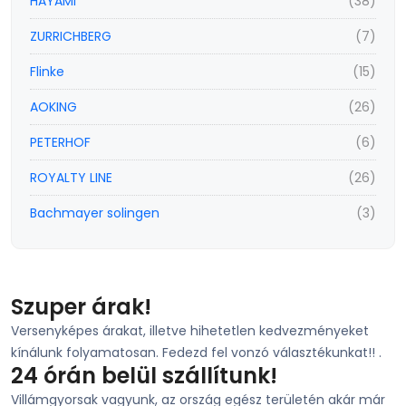
HAYAMI
(38)
ZURRICHBERG
(7)
Flinke
(15)
AOKING
(26)
PETERHOF
(6)
ROYALTY LINE
(26)
Bachmayer solingen
(3)
Szuper árak!
Versenyképes árakat, illetve hihetetlen kedvezményeket
kínálunk folyamatosan. Fedezd fel vonzó választékunkat!! .
24 órán belül szállítunk!
Villámgyorsak vagyunk, az ország egész területén akár már