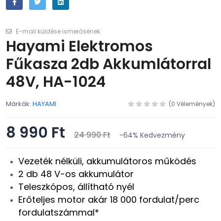
E-mail küldése ismerősének
Hayami Elektromos
Fűkasza 2db Akkumlátorral
48V, HA-1024
Márkák:
HAYAMI
(0 Vélemények)
8 990 Ft
24 990 Ft
-64%
Kedvezmény
Vezeték nélküli, akkumulátoros működés
2 db 48 V-os akkumulátor
Teleszkópos, állítható nyél
Erőteljes motor akár 18 000 fordulat/perc
fordulatszámmal*