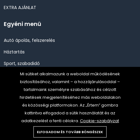
EXTRA AJÁNLAT
Egyéni menü
Autó ápolás, felszerelés
Háztartás
Sport, szabadidő
Mi sütiket alkalmazunk a weboldal működésének
Szépség, Egészség, Higénia
biztosításához, valamint – a hozzájárulásoddal –
Szerszám, Barkácsolás
tartalmaink személyre szabásához és célzott
hirdetések megjelenítéséhez más weboldalakon
Telefon, Okos eszköz, GPS
és közösségi platformokon. Az „Értem” gombra
TV, Szórakoztató elekt, HiFi
kattintva elfogadod a sütik használatát és az
adatkezelést a fenti célokra.
Cookie-szabályzat
ELFOGADOM ÉS TOVÁBB BÖNGÉSZEK