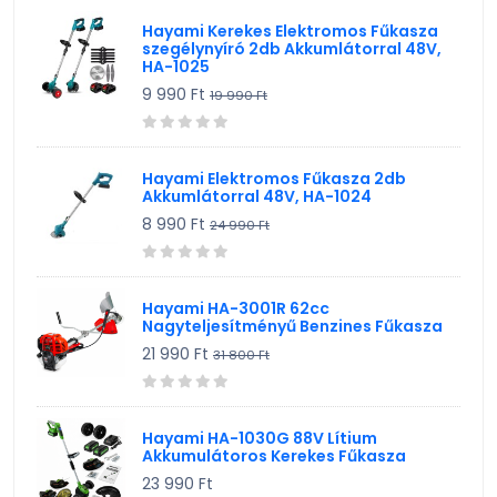
Hayami Kerekes Elektromos Fűkasza
szegélynyíró 2db Akkumlátorral 48V,
HA-1025
9 990 Ft
19 990 Ft
Hayami Elektromos Fűkasza 2db
Akkumlátorral 48V, HA-1024
8 990 Ft
24 990 Ft
Hayami HA-3001R 62cc
Nagyteljesítményű Benzines Fűkasza
21 990 Ft
31 800 Ft
Hayami HA-1030G 88V Lítium
Akkumulátoros Kerekes Fűkasza
23 990 Ft