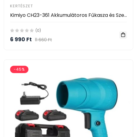
KERTÉSZET
Kimiyo CH23-361 Akkumulátoros Fűkasza és Szegélynyíró 24V – 2 Akkumulátorral
(0)
6 990 Ft
11 660 Ft
-45%