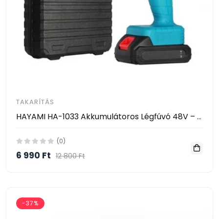
TAKARÍTÁS
HAYAMI HA-1033 Akkumulátoros Légfúvó 48V – Vezeték Nélküli Tisztító Ventilátor 2 Akkumulátorral
(0)
6 990 Ft
12 800 Ft
-37%