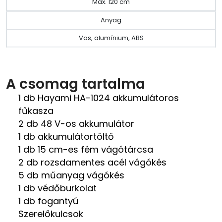
Max. 120 cm
Anyag
Vas, alumínium, ABS
A csomag tartalma
1 db Hayami HA-1024 akkumulátoros
fűkasza
2 db 48 V-os akkumulátor
1 db akkumulátortöltő
1 db 15 cm-es fém vágótárcsa
2 db rozsdamentes acél vágókés
5 db műanyag vágókés
1 db védőburkolat
1 db fogantyú
Szerelőkulcsok