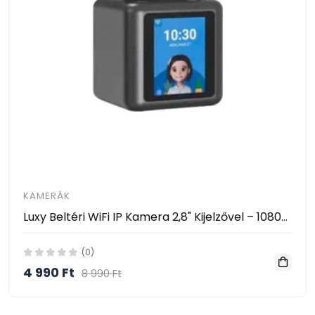
KAMERÁK
Luxy Beltéri WiFi IP Kamera 2,8" Kijelzővel – 1080P, AI Mozgásérzékelés, 360° Forgatható- Video Calling Smart Camera
(0)
4 990 Ft
8 990 Ft