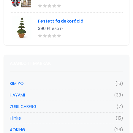
Festett fa dekoráció
390 Ft
880 Ft
AJÁNLOTT MÁRKÁK
KIMIYO
(16)
HAYAMI
(38)
ZURRICHBERG
(7)
Flinke
(15)
AOKING
(26)