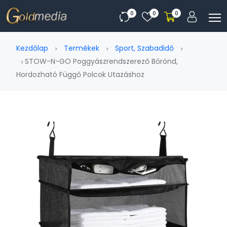
0
0
0
Kezdőlap
Termékek
Sport, Szabadidő
STOW-N-GO Poggyászrendszerező Bőrönd,
Hordozható Függő Polcok Utazáshoz