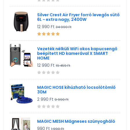
Silver Crest Air Fryer forró levegős sütő
6L - extra nagy, 2400W
12 990 Ft
34 990 Ft
Vezeték nélküli WiFi okos kapucsengő
beépített HD kamerával X SMART
HOME
12 990 Ft
19 459 Ft
MAGIC HOSE kihúzható locsolótömlő
30M
2 990 Ft
9 990 Ft
MAGIC MESH Mágneses szúnyogháló
990 Ft
1 990 Ft