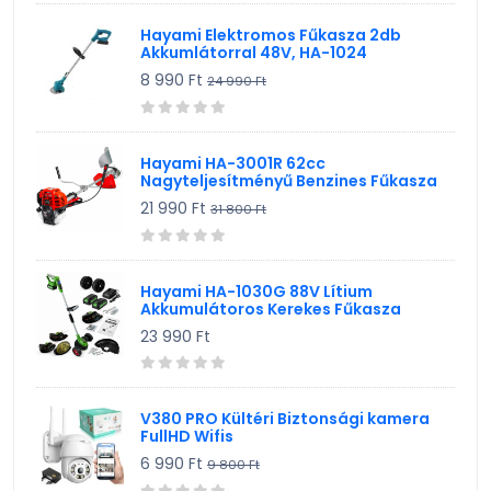
Hayami Elektromos Fűkasza 2db
Akkumlátorral 48V, HA-1024
8 990 Ft
24 990 Ft
Hayami HA-3001R 62cc
Nagyteljesítményű Benzines Fűkasza
21 990 Ft
31 800 Ft
Hayami HA-1030G 88V Lítium
Akkumulátoros Kerekes Fűkasza
23 990 Ft
V380 PRO Kültéri Biztonsági kamera
FullHD Wifis
6 990 Ft
9 800 Ft