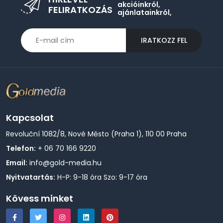
akcióinkról,
FELIRATKOZÁS
ajánlatainkról,
IRATKOZZ FEL
Kapcsolat
Revoluční 1082/8, Nové Město (Praha 1), 110 00 Praha
Telefon:
+ 06 70 166 9220
Email:
info@gold-media.hu
Nyitvatartás:
H-P: 9-18 óra Szo: 9-17 óra
Kövess minket