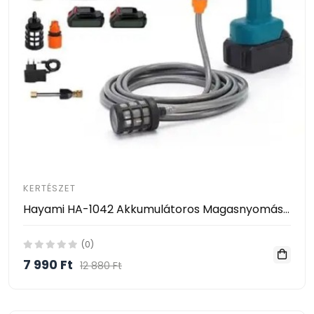
KERTÉSZET
Hayami HA-1042 Akkumulátoros Magasnyomású Mosó – 2 Akkumulátorral, Habosító Tartállyal és Kofferrel
(0)
7 990 Ft
12 880 Ft