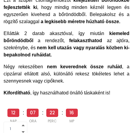
Ezt a szuper csomagrendezőt
kifejezetten bőröndökbe
fejlesztették ki
, hogy mindig minden kéznél legyen és
egyszerűen kivehesd a bőröndödből. Belepakolsz és a
rögzítő szalaggal
a legkisebb méretre húzható össze.
Ellátták 2 darab akasztóval, így miután
kiemeled
bőröndödből
a rendezőt,
felakaszthatod
az ajtóra,
szekrénybe, és
nem kell utazás vagy nyaralás közben ki-
bepakolnod ruháidat.
Négy rekeszében
nem keverednek össze ruháid
, a
cipzárral ellátott alsó, különálló rekesz tökéletes lehet a
szennyesnek vagy cipőknek.
Kifordítható
, így használhatod önálló táskaként is!
12
07
22
14
NAP
ÓRA
PERC
MP