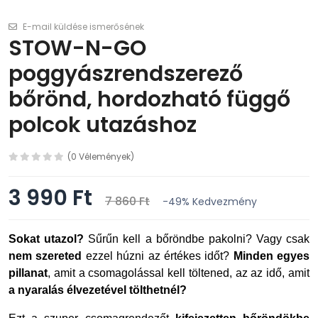
E-mail küldése ismerősének
STOW-N-GO
poggyászrendszerező
bőrönd, hordozható függő
polcok utazáshoz
(0 Vélemények)
3 990 Ft
7 860 Ft
-49%
Kedvezmény
Sokat utazol?
Sűrűn kell a bőröndbe pakolni? Vagy csak
nem szereted
ezzel húzni az értékes időt?
Minden egyes
pillanat
, amit a csomagolással kell töltened, az az idő, amit
a nyaralás élvezetével tölthetnél?