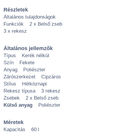
Részletek
Általános tulajdonságok
Funkciók 2 x Belső zseb
3 x rekesz
Általános jellemzők
Típus Kerék nélkül
Szín Fekete
Anyag Poliészter
Zárószerkezet Cipzáros
Stílus Hétköznapi
Rekesz típusa 3 rekesz
Zsebek 2 x Belső zseb
Külső anyag
Poliészter
Méretek
Kapacitás 60 l