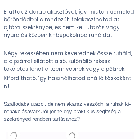
Ellátták 2 darab akasztóval, így miután kiemeled
bőröndödből a rendezőt, felakaszthatod az
ajtóra, szekrénybe, és nem kell utazás vagy
nyaralás közben ki-bepakolnod ruháidat.
Négy rekeszében nem keverednek össze ruháid,
a cipzárral ellátott alsó, különálló rekesz
tökéletes lehet a szennyesnek vagy cipőknek.
Kifordítható, így használhatod önálló táskaként
is!
Szállodába utazol, de nem akarsz vesződni a ruhák ki-
bepakolásával? Jól jönne egy praktikus segítség a
szekrényed rendben tartásához?