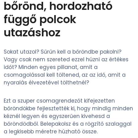
bőrönd, hordozható
függő polcok
utazáshoz
Sokat utazol? Sűrűn kell a bőröndbe pakolni?
Vagy csak nem szereted ezzel húzni az értékes
időt? Minden egyes pillanat, amit a
csomagolással kell töltened, az az idő, amit a
nyaralás élvezetével tölthetnél?
Ezt a szuper csomagrendezőt kifejezetten
bőröndökbe fejlesztették ki, hogy mindig minden
kéznél legyen és egyszerűen kivehesd a
bőröndödből. Belepakolsz és a rögzítő szalaggal
a legkisebb méretre húzható össze.