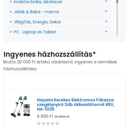
Irodatechnika, Iskolaszer
Játék & Baba - mama
Világítás, Energia, Dekor
PC . Laptop és Tablet
Sport, szabadidő
Szerszám, Barkácsolás
Ingyenes házhozszállítás*
Bruttó 20 000 Ft értékű vásárlástól, ingyenes a termékek
Telefon, Okos eszköz, GPS
házhozszállítása.
TV, Szórakoztató elekt, HiFi
KIEMELT TERMÉK
Egyéb
Hayami Kerekes Elektromos Fűkasza
szegélynyíró 2db Akkumlátorral 48V,
HA-1025
9 990 Ft
19 990 Ft