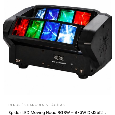
DEKOR ÉS HANGULATVILÁGÍTÁS
Spider LED Moving Head RGBW – 8×3W DMX512 Zenevezérelt LED Színpadi Fény HAYAMI KL25-120