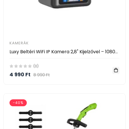
KAMERÁK
Luxy Beltéri WiFi IP Kamera 2,8" Kijelzővel – 1080P, AI Mozgásérzékelés, 360° Forgatható- Video Calling Smart Camera
(0)
4 990 Ft
8 990 Ft
-40%