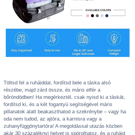
Töltsd fel a ruháiddal, fordítsd bele a táska alsó
részébe, majd zárd össze, és máris elfér a
bőröndödben! Ha megérkeztél, csak nyisd ki a táskát,
fordítsd ki, és a két fogantyú segítségével máris
pillanatok alatt beakaszthatod a szekrénybe – vagy ha
oda nem tudod, az ajtóra, a karnisra vagy a
zuhanyfüggönytartóra! A megoldással utazás közben
akár 30 százaléknyi helyet is spórolhatsz, és a ruháid