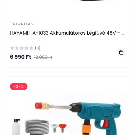
TAKARÍTÁS
HAYAMI HA-1033 Akkumulátoros Légfúvó 48V – Vezeték Nélküli Tisztító Ventilátor 2 Akkumulátorral
(0)
6 990 Ft
12 800 Ft
-37%