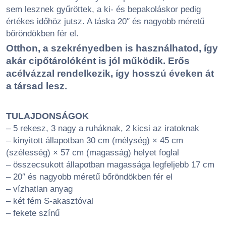
sem lesznek gyűröttek, a ki- és bepakoláskor pedig
értékes időhöz jutsz. A táska 20″ és nagyobb méretű
bőröndökben fér el.
Otthon, a szekrényedben is használhatod, így
akár cipőtárolóként is jól működik. Erős
acélvázzal rendelkezik, így hosszú éveken át
a társad lesz.
TULAJDONSÁGOK
– 5 rekesz, 3 nagy a ruháknak, 2 kicsi az iratoknak
– kinyitott állapotban 30 cm (mélység) × 45 cm
(szélesség) × 57 cm (magasság) helyet foglal
– összecsukott állapotban magassága legfeljebb 17 cm
– 20″ és nagyobb méretű bőröndökben fér el
– vízhatlan anyag
– két fém S-akasztóval
– fekete színű