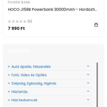
POWER BANK
HOCO J159B Powerbank 30000mAh – Hordozható Gyorstöltő PD/QC Támogatással, 22.5W, 2×USB + Type-C
(0)
7 990 Ft
KATEGÓRIÁK
Autó ápolás, felszerelés
Fotó, Video és Optika
Szépség, Egészség, Higénia
Háztartás
Házi kedvencek