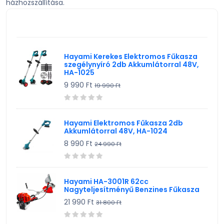
házhozszállítása.
TV, Szórakoztató elekt, HiFi
KIEMELT TERMÉK
Egyéb
Hayami Kerekes Elektromos Fűkasza
szegélynyíró 2db Akkumlátorral 48V,
HA-1025
9 990 Ft
19 990 Ft
Hayami Elektromos Fűkasza 2db
Akkumlátorral 48V, HA-1024
8 990 Ft
24 990 Ft
Hayami HA-3001R 62cc
Nagyteljesítményű Benzines Fűkasza
21 990 Ft
31 800 Ft