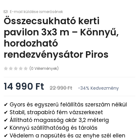
E-mail küldése ismerősének
Összecsukható kerti
pavilon 3x3 m – Könnyű,
hordozható
rendezvénysátor Piros
(0 Vélemények)
14 990 Ft
22 990 Ft
-34%
Kedvezmény
✔ Gyors és egyszerű felállítás szerszám nélkül
✔ Stabil, strapabíró fém vázszerkezet
✔ Állítható magasság akár 3,2 méterig
✔ Könnyű szállíthatóság és tárolás
✔ Védelem a napsütés és az enyhe szél ellen