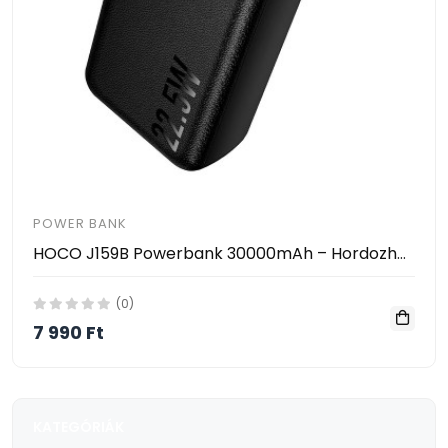
POWER BANK
HOCO J159B Powerbank 30000mAh – Hordozható Gyorstöltő PD/QC Támogatással, 22.5W, 2×USB + Type-C
(0)
7 990 Ft
KATEGÓRIÁK