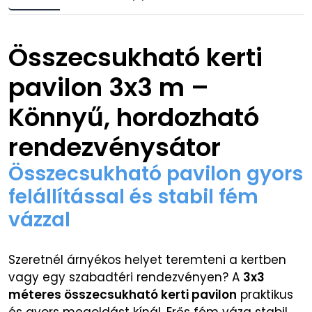
Összecsukható kerti
pavilon 3x3 m –
Könnyű, hordozható
rendezvénysátor
Összecsukható pavilon gyors
felállítással és stabil fém
vázzal
Szeretnél árnyékos helyet teremteni a kertben
vagy egy szabadtéri rendezvényen? A
3x3
méteres összecsukható kerti pavilon
praktikus