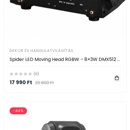
DEKOR ÉS HANGULATVILÁGÍTÁS
Spider LED Moving Head RGBW – 8×3W DMX512 Zenevezérelt LED Színpadi Fény HAYAMI KL25-120
(0)
17 990 Ft
29 800 Ft
-44%