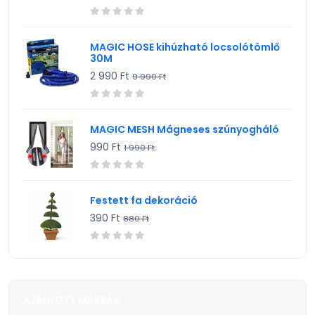
MAGIC HOSE kihúzható locsolótömlő
30M
2 990 Ft
9 990 Ft
MAGIC MESH Mágneses szúnyogháló
990 Ft
1 990 Ft
Festett fa dekoráció
390 Ft
880 Ft
AJÁNLOTT MÁRKÁK