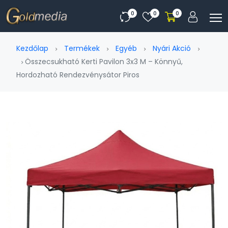
0
0
0
Kezdőlap
Termékek
Egyéb
Nyári Akció
Összecsukható Kerti Pavilon 3x3 M – Könnyű,
Hordozható Rendezvénysátor Piros