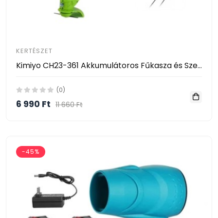
KERTÉSZET
Kimiyo CH23-361 Akkumulátoros Fűkasza és Szegélynyíró 24V – 2 Akkumulátorral
(0)
6 990 Ft
11 660 Ft
-45%