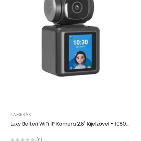
KAMERÁK
Luxy Beltéri WiFi IP Kamera 2,8" Kijelzővel – 1080P, AI Mozgásérzékelés, 360° Forgatható- Video Calling Smart Camera
(0)