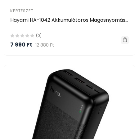
KERTÉSZET
Hayami HA-1042 Akkumulátoros Magasnyomású Mosó – 2 Akkumulátorral, Habosító Tartállyal és Kofferrel
(0)
7 990 Ft
12 880 Ft