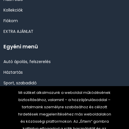
Kollekciók
Fiókom
EXTRA AJÁNLAT
Egyéni menü
Autó ápolás, felszerelés
Háztartás
Sport, szabadidő
Mi sütiket alkalmazunk a weboldal működésének
Szépség, Egészség, Higénia
biztosításához, valamint – a hozzájárulásoddal –
Szerszám, Barkácsolás
tartalmaink személyre szabásához és célzott
hirdetések megjelenítéséhez más weboldalakon
Telefon, Okos eszköz, GPS
és közösségi platformokon. Az „Értem” gombra
TV, Szórakoztató elekt, HiFi
kattintva elfogadod a sütik használatát és az