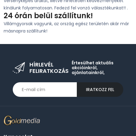
Versenyképes árakat, illetve hihetetlen kedvezményeket
kínálunk folyamatosan. Fedezd fel vonzó választékunkat!! .
24 órán belül szállítunk!
Villámgyorsak vagyunk, az ország egész területén akár már
másnapra szállítunk!
Értesülhet aktuális
HÍRLEVÉL
akcióinkról,
FELIRATKOZÁS
ajánlatainkról,
IRATKOZZ FEL