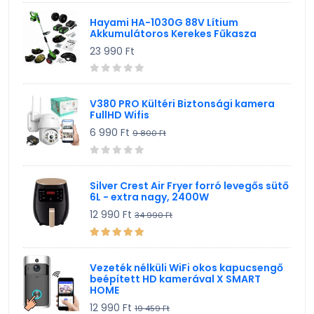
Hayami HA-1030G 88V Lítium
Akkumulátoros Kerekes Fűkasza
23 990 Ft
V380 PRO Kültéri Biztonsági kamera
FullHD Wifis
6 990 Ft
9 800 Ft
Silver Crest Air Fryer forró levegős sütő
6L - extra nagy, 2400W
12 990 Ft
34 990 Ft
Vezeték nélküli WiFi okos kapucsengő
beépített HD kamerával X SMART
HOME
12 990 Ft
19 459 Ft