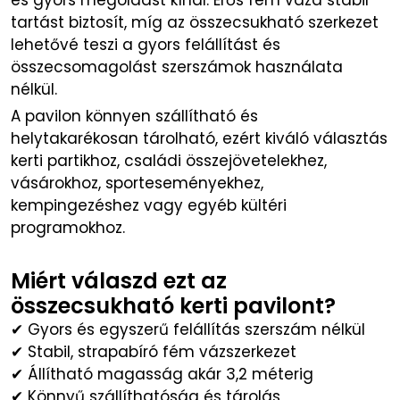
és gyors megoldást kínál. Erős fém váza stabil
tartást biztosít, míg az összecsukható szerkezet
lehetővé teszi a gyors felállítást és
összecsomagolást szerszámok használata
nélkül.
A pavilon könnyen szállítható és
helytakarékosan tárolható, ezért kiváló választás
kerti partikhoz, családi összejövetelekhez,
vásárokhoz, sporteseményekhez,
kempingezéshez vagy egyéb kültéri
programokhoz.
Miért válaszd ezt az
összecsukható kerti pavilont?
✔ Gyors és egyszerű felállítás szerszám nélkül
✔ Stabil, strapabíró fém vázszerkezet
✔ Állítható magasság akár 3,2 méterig
✔ Könnyű szállíthatóság és tárolás