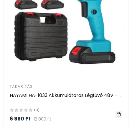
TAKARÍTÁS
HAYAMI HA-1033 Akkumulátoros Légfúvó 48V – Vezeték Nélküli Tisztító Ventilátor 2 Akkumulátorral
(0)
6 990 Ft
12 800 Ft