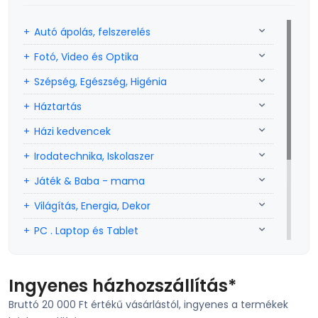
Autó ápolás, felszerelés
Fotó, Video és Optika
Szépség, Egészség, Higénia
Háztartás
Házi kedvencek
Irodatechnika, Iskolaszer
Játék & Baba - mama
Világítás, Energia, Dekor
PC . Laptop és Tablet
Sport, szabadidő
Szerszám, Barkácsolás
Ingyenes házhozszállítás*
Bruttó 20 000 Ft értékű vásárlástól, ingyenes a termékek
Telefon, Okos eszköz, GPS