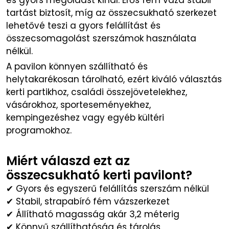
és gyors megoldást kínál. Erős fém váza stabil
tartást biztosít, míg az összecsukható szerkezet
lehetővé teszi a gyors felállítást és
összecsomagolást szerszámok használata
nélkül.
A pavilon könnyen szállítható és
helytakarékosan tárolható, ezért kiváló választás
kerti partikhoz, családi összejövetelekhez,
vásárokhoz, sporteseményekhez,
kempingezéshez vagy egyéb kültéri
programokhoz.
Miért válaszd ezt az
összecsukható kerti pavilont?
✔ Gyors és egyszerű felállítás szerszám nélkül
✔ Stabil, strapabíró fém vázszerkezet
✔ Állítható magasság akár 3,2 méterig
✔ Könnyű szállíthatóság és tárolás