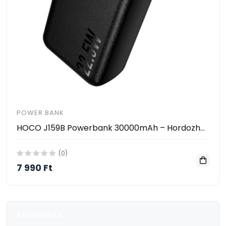
POWER BANK
HOCO J159B Powerbank 30000mAh – Hordozható Gyorstöltő PD/QC Támogatással, 22.5W, 2×USB + Type-C
(0)
7 990 Ft
KATEGÓRIÁK