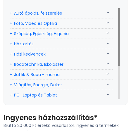
Autó ápolás, felszerelés
Fotó, Video és Optika
Szépség, Egészség, Higénia
Háztartás
Házi kedvencek
Irodatechnika, Iskolaszer
Játék & Baba - mama
Világítás, Energia, Dekor
PC . Laptop és Tablet
Sport, szabadidő
Szerszám, Barkácsolás
Ingyenes házhozszállítás*
Bruttó 20 000 Ft értékű vásárlástól, ingyenes a termékek
Telefon, Okos eszköz, GPS