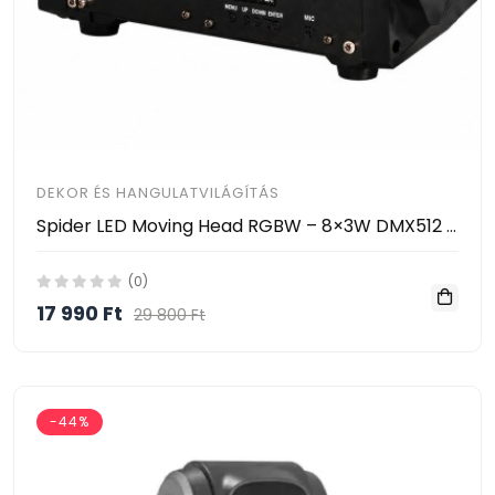
DEKOR ÉS HANGULATVILÁGÍTÁS
Spider LED Moving Head RGBW – 8×3W DMX512 Zenevezérelt LED Színpadi Fény HAYAMI KL25-120
(0)
17 990 Ft
29 800 Ft
-44%