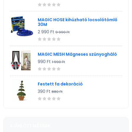
MAGIC HOSE kihúzható locsolótömlő
30M
2 990 Ft
9 990 Ft
MAGIC MESH Mágneses szúnyogháló
990 Ft
1 990 Ft
Festett fa dekoráció
390 Ft
880 Ft
AJÁNLOTT MÁRKÁK