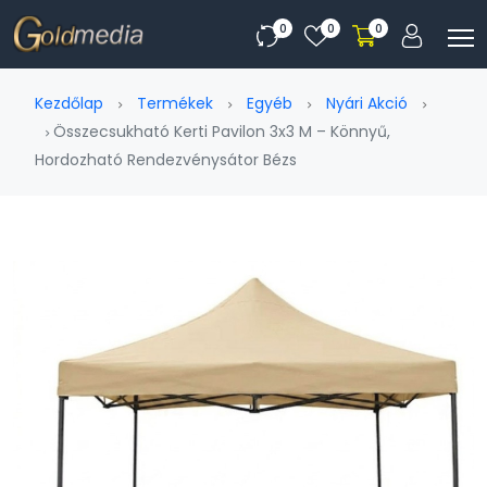
0
0
0
Kezdőlap
Termékek
Egyéb
Nyári Akció
Összecsukható Kerti Pavilon 3x3 M – Könnyű,
Hordozható Rendezvénysátor Bézs