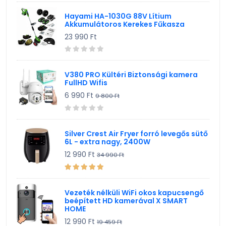
Hayami HA-1030G 88V Lítium
Akkumulátoros Kerekes Fűkasza
23 990 Ft
V380 PRO Kültéri Biztonsági kamera
FullHD Wifis
6 990 Ft
9 800 Ft
Silver Crest Air Fryer forró levegős sütő
6L - extra nagy, 2400W
12 990 Ft
34 990 Ft
Vezeték nélküli WiFi okos kapucsengő
beépített HD kamerával X SMART
HOME
12 990 Ft
19 459 Ft