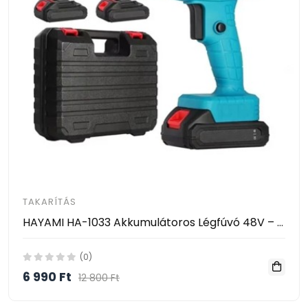
TAKARÍTÁS
HAYAMI HA-1033 Akkumulátoros Légfúvó 48V – Vezeték Nélküli Tisztító Ventilátor 2 Akkumulátorral
(0)
6 990 Ft
12 800 Ft