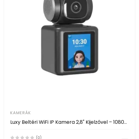
KAMERÁK
Luxy Beltéri WiFi IP Kamera 2,8" Kijelzővel – 1080P, AI Mozgásérzékelés, 360° Forgatható- Video Calling Smart Camera
(0)