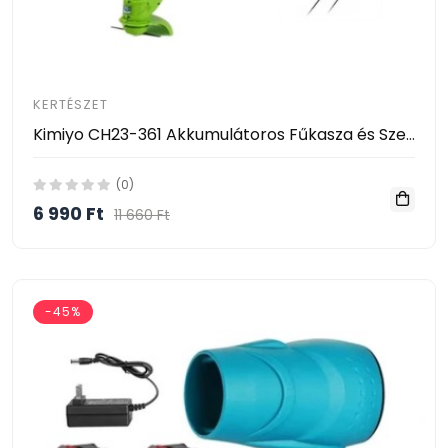
KERTÉSZET
Kimiyo CH23-361 Akkumulátoros Fűkasza és Szegélynyíró 24V – 2 Akkumulátorral
(0)
6 990 Ft
11 660 Ft
-45%