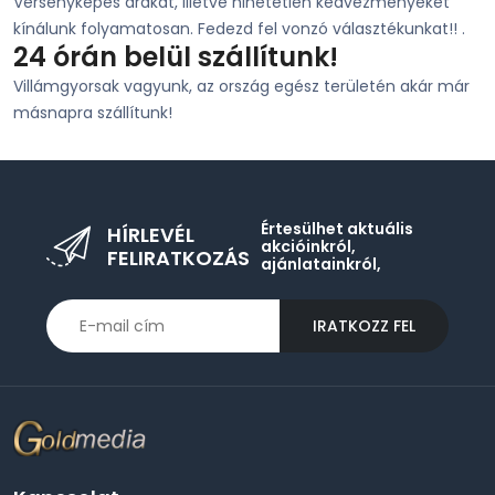
Versenyképes árakat, illetve hihetetlen kedvezményeket
kínálunk folyamatosan. Fedezd fel vonzó választékunkat!! .
24 órán belül szállítunk!
Villámgyorsak vagyunk, az ország egész területén akár már
másnapra szállítunk!
Értesülhet aktuális
HÍRLEVÉL
akcióinkról,
FELIRATKOZÁS
ajánlatainkról,
IRATKOZZ FEL