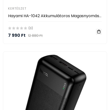
KERTÉSZET
Hayami HA-1042 Akkumulátoros Magasnyomású Mosó – 2 Akkumulátorral, Habosító Tartállyal és Kofferrel
(0)
7 990 Ft
12 880 Ft