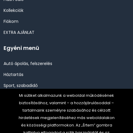
Kollekciók
Fiókom
EXTRA AJÁNLAT
Egyéni menü
Autó ápolás, felszerelés
Háztartás
Sport, szabadidő
Mi sütiket alkalmazunk a weboldal működésének
Szépség, Egészség, Higénia
biztosításához, valamint – a hozzájárulásoddal –
Szerszám, Barkácsolás
tartalmaink személyre szabásához és célzott
hirdetések megjelenítéséhez más weboldalakon
Telefon, Okos eszköz, GPS
és közösségi platformokon. Az „Értem” gombra
TV, Szórakoztató elekt, HiFi
kattintva elfogadod a sütik használatát és az