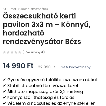
E-mail küldése ismerősének
Összecsukható kerti
pavilon 3x3 m – Könnyű,
hordozható
rendezvénysátor Bézs
(0 Vélemények)
14 990 Ft
22 990 Ft
-34%
Kedvezmény
✔ Gyors és egyszerű felállítás szerszám nélkül
✔ Stabil, strapabíró fém vázszerkezet
✔ Állítható magasság akár 3,2 méterig
✔ Könnyű szállíthatóság és tárolás
✔ Védelem a napsütés és az enyhe szél ellen