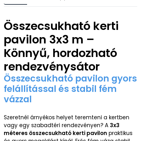
Összecsukható kerti
pavilon 3x3 m –
Könnyű, hordozható
rendezvénysátor
Összecsukható pavilon gyors
felállítással és stabil fém
vázzal
Szeretnél árnyékos helyet teremteni a kertben
vagy egy szabadtéri rendezvényen? A
3x3
méteres összecsukható kerti pavilon
praktikus