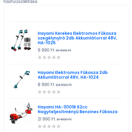
házhozszállítása.
TV, Szórakoztató elekt, HiFi
KIEMELT TERMÉK
Egyéb
Hayami Kerekes Elektromos Fűkasza
szegélynyíró 2db Akkumlátorral 48V,
HA-1025
9 990 Ft
19 990 Ft
Hayami Elektromos Fűkasza 2db
Akkumlátorral 48V, HA-1024
8 990 Ft
24 990 Ft
Hayami HA-3001R 62cc
Nagyteljesítményű Benzines Fűkasza
21 990 Ft
31 800 Ft