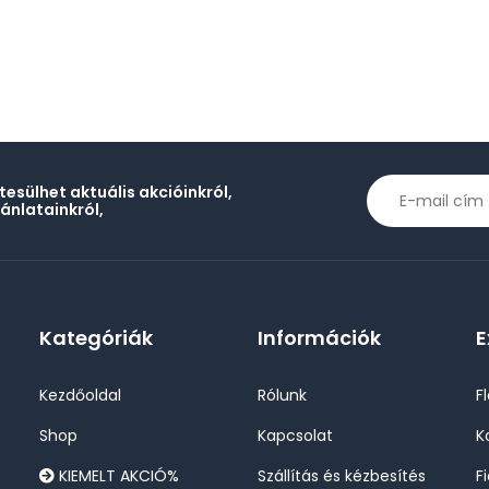
rtesülhet aktuális akcióinkról,
jánlatainkról,
Kategóriák
Információk
E
Kezdőoldal
Rólunk
F
Shop
Kapcsolat
K
KIEMELT AKCIÓ%
Szállítás és kézbesítés
F