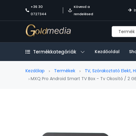
+36 30
Kövesd a
I
0727344
rendelésed
Termékkategóriák
Kezdőoldal
Sh
Kezdőlap
Termékek
TV, Szórakoztató Elekt, Hi
MXQ Pro Android Smart TV Box - Tv Okosító / 2 GB