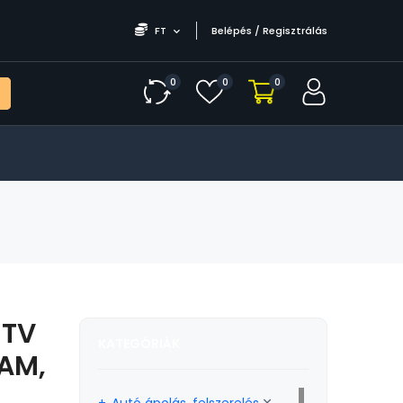
FT
Belépés / Regisztrálás
0
0
0
 TV
KATEGÓRIÁK
RAM,