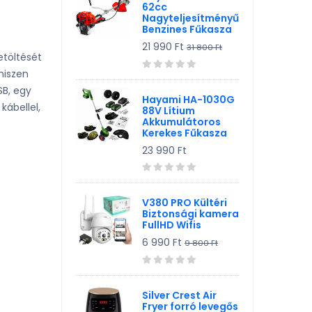
62cc
Nagyteljesítményű
Benzines Fűkasza
21 990 Ft
31 800 Ft
etöltését
hiszen
SB, egy
Hayami HA-1030G
kábellel,
88V Lítium
Akkumulátoros
Kerekes Fűkasza
23 990 Ft
V380 PRO Kültéri
Biztonsági kamera
FullHD Wifis
6 990 Ft
9 800 Ft
Silver Crest Air
Fryer forró levegős