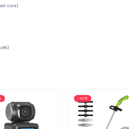
ad-core)
ozék)
%
-40%