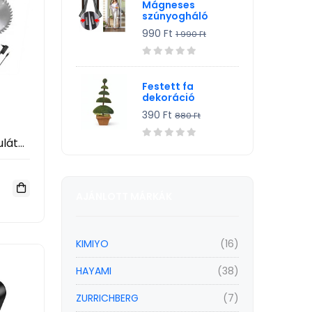
Mágneses
szúnyogháló
990 Ft
1 990 Ft
Festett fa
dekoráció
390 Ft
880 Ft
Kimiyo CH23-361 Akkumulátoros Fűkasza és Szegélynyíró 24V – 2 Akkumulátorral
AJÁNLOTT MÁRKÁK
KIMIYO
(16)
HAYAMI
(38)
ZURRICHBERG
(7)