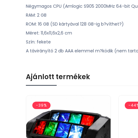
Négymagos CPU (Amlogic S905 2000MHz 64-bit Qu
RAM: 2 GB
ROM: 16 GB (SD kártyával 128 GB-ig b?víthet?)
Méret: 11,6x11,6x2,6 cm
Szín: fekete
A távirányító 2 db AAA elemmel m?ködik (nem tart
Ajánlott termékek
-39%
-44