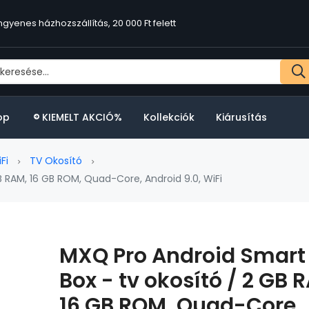
ngyenes házhozszállítás, 20 000 Ft felett
op
KIEMELT AKCIÓ%
Kollekciók
Kiárusítás
Fi
TV Okosító
 RAM, 16 GB ROM, Quad-Core, Android 9.0, WiFi
MXQ Pro Android Smart
Box - tv okosító / 2 GB 
16 GB ROM, Quad-Core,