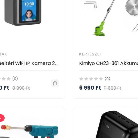
RÁK
KERTÉSZET
Luxy Beltéri WiFi IP Kamera 2,8" Kijelzővel – 1080P, AI Mozgásérzékelés, 360° Forgatható- Video Calling Smart Camera
(0)
(0)
0 Ft
6 990 Ft
8 990 Ft
11 660 Ft
%