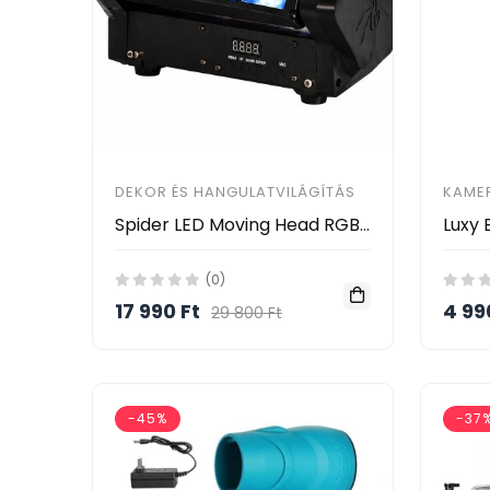
DEKOR ÉS HANGULATVILÁGÍTÁS
KAME
Spider LED Moving Head RGBW – 8×3W DMX512 Zenevezérelt LED Színpadi Fény HAYAMI KL25-120
(0)
17 990 Ft
4 99
29 800 Ft
-45%
-37