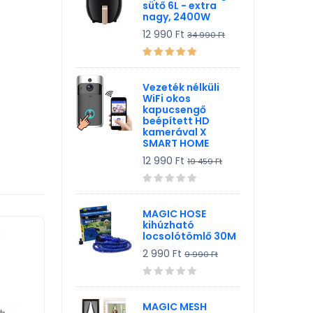
sütő 6L - extra
nagy, 2400W
12 990 Ft
34 990 Ft
Vezeték nélküli
WiFi okos
kapucsengő
beépített HD
kamerával X
SMART HOME
12 990 Ft
19 459 Ft
MAGIC HOSE
kihúzható
locsolótömlő 30M
2 990 Ft
9 990 Ft
MAGIC MESH