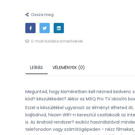
Ossza meg
E-mail küldése ismerősének
LEÍRÁS
VÉLEMÉNYEK (0)
Meguntad, hogy kisméretben kell nézned kedvenc sor
köd? készülékedet? Akkor az MXQ Pro TV okosító box
Ezzel a készülékkel ugyanazt az élményt élheted át
bajlódnod, hiszen WIFI-n keresztül csatlakozik az i
is. Az Android rendszer? eszköz használatával minde
telefonodon vagy számítógépeden - nézz filmeket, Yo