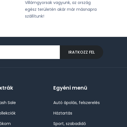
Villámgyorsak vagyunk, az ország
egész területén akár már másnapra
szállítunk!
IRATKOZZ FEL
xtrák
Egyéni menü
lash Sale
Autó ápolás, felszerelés
ollekciók
Háztartás
iókom
Sport, szabadidő