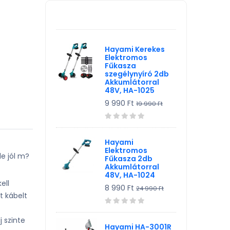
TV, Szórakoztató elekt,
KIEMELT TERMÉK
HiFi
Egyéb
Hayami Kerekes
Elektromos
Fűkasza
szegélynyíró 2db
Akkumlátorral
48V, HA-1025
9 990 Ft
19 990 Ft
Hayami
Elektromos
e jól m?
Fűkasza 2db
Akkumlátorral
48V, HA-1024
ell
8 990 Ft
24 990 Ft
t kábelt
 szinte
Hayami HA-3001R