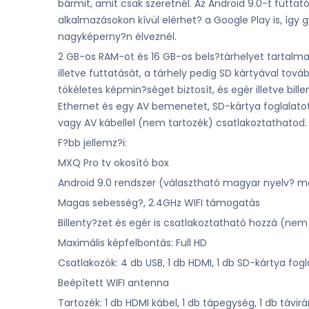
bármit, amit csak szeretnél. Az Android 9.0-t futta
alkalmazásokon kívül elérhet? a Google Play is, így 
nagyképerny?n élveznél.
2 GB-os RAM-ot és 16 GB-os bels?tárhelyet tartalmaz
illetve futtatását, a tárhely pedig SD kártyával to
tökéletes képmin?séget biztosít, és egér illetve bill
Ethernet és egy AV bemenetet, SD-kártya foglalatot i
vagy AV kábellel (nem tartozék) csatlakoztathatod.
F?bb jellemz?i:
MXQ Pro tv okosító box
Android 9.0 rendszer (választható magyar nyelv? 
Magas sebesség?, 2.4GHz WIFI támogatás
Billenty?zet és egér is csatlakoztatható hozzá (nem
Maximális képfelbontás: Full HD
Csatlakozók: 4 db USB, 1 db HDMI, 1 db SD-kártya fogla
Beépített WIFI antenna
Tartozék: 1 db HDMI kábel, 1 db tápegység, 1 db távir