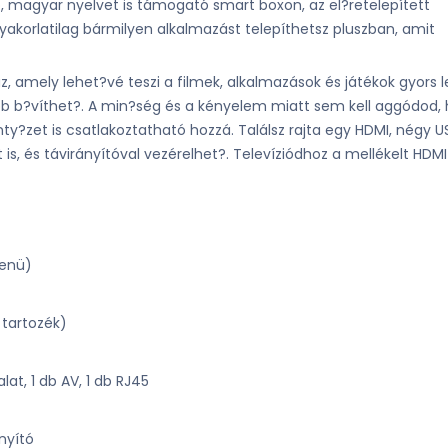
tó, magyar nyelvet is támogató smart boxon, az el?retelepített
gyakorlatilag bármilyen alkalmazást telepíthetsz pluszban, amit
, amely lehet?vé teszi a filmek, alkalmazások és játékok gyors l
vább b?víthet?. A min?ség és a kényelem miatt sem kell aggódod, 
enty?zet is csatlakoztatható hozzá. Találsz rajta egy HDMI, négy U
s, és távirányítóval vezérelhet?. Televíziódhoz a mellékelt HDMI 
menü)
 tartozék)
lat, 1 db AV, 1 db RJ45
ányító