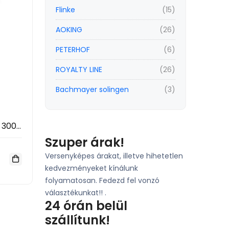
Flinke
(15)
AOKING
(26)
PETERHOF
(6)
ROYALTY LINE
(26)
Bachmayer solingen
(3)
HOCO J159B Powerbank 30000mAh – Hordozható Gyorstöltő PD/QC Támogatással, 22.5W, 2×USB + Type-C
Szuper árak!
Versenyképes árakat, illetve hihetetlen
kedvezményeket kínálunk
folyamatosan. Fedezd fel vonzó
választékunkat!! .
24 órán belül
szállítunk!