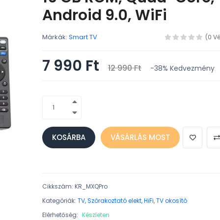
Android 9.0, WiFi
Márkák:
Smart TV
(0 V
7 990 Ft
12 990 Ft
-38%
Kedvezmény
KOSÁRBA
VÁSÁRLÁS MOST
Cikkszám
:
KR_MXQPro
Kategóriák:
TV, Szórakoztató elekt, HiFi
,
TV okosító
Elérhetőség:
Készleten