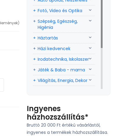
Autó ápolás, felszerelés
Fotó, Video és Optika
Szépség, Egészség,
élemények)
Higénia
Háztartás
Házi kedvencek
Irodatechnika, Iskolaszer
Játék & Baba - mama
Világítás, Energia, Dekor
PC . Laptop és Tablet
Sport, szabadidő
Ingyenes
Szerszám, Barkácsolás
házhozszállítás*
Telefon, Okos eszköz,
Bruttó 20 000 Ft értékű vásárlástól,
GPS
ingyenes a termékek házhozszállítása.