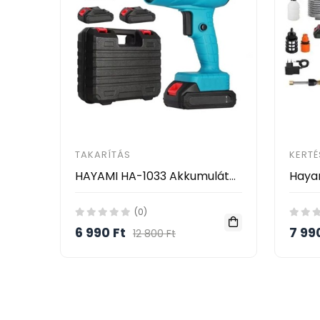
TAKARÍTÁS
KERTÉ
HAYAMI HA-1033 Akkumulátoros Légfúvó 48V – Vezeték Nélküli Tisztító Ventilátor 2 Akkumulátorral
(0)
6 990 Ft
7 99
12 800 Ft