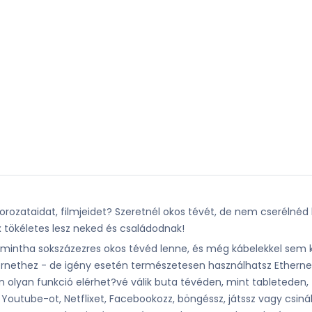
ozataidat, filmjeidet? Szeretnél okos tévét, de nem cserélnéd l
 tökéletes lesz neked és családodnak!
, mintha sokszázezres okos tévéd lenne, és még kábelekkel sem k
nternethez - de igény esetén természetesen használhatsz Etherne
n olyan funkció elérhet?vé válik buta tévéden, mint tableteden,
utube-ot, Netflixet, Facebookozz, böngéssz, játssz vagy csinálj