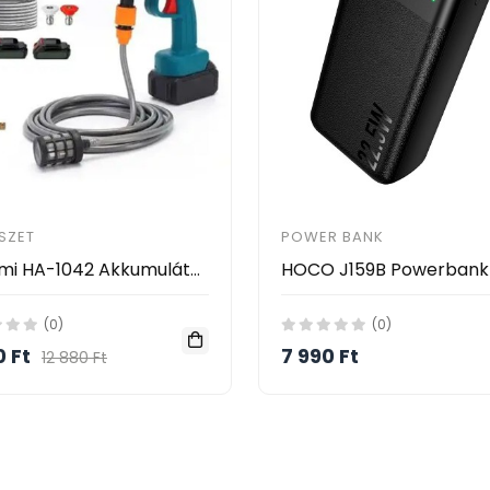
SZET
POWER BANK
Hayami HA-1042 Akkumulátoros Magasnyomású Mosó – 2 Akkumulátorral, Habosító Tartállyal és Kofferrel
(0)
(0)
0 Ft
7 990 Ft
12 880 Ft