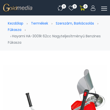
0
0
0
Kezdőlap
Termékek
Szerszám, Barkácsolás
Fűkasza
Hayami HA-3001R 62cc Nagyteljesítményű Benzines
Fűkasza