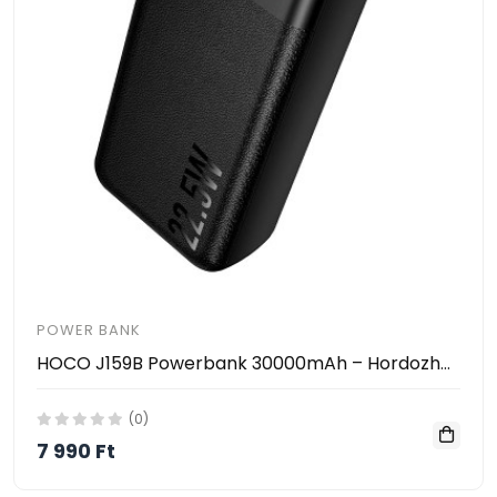
POWER BANK
HOCO J159B Powerbank 30000mAh – Hordozható Gyorstöltő PD/QC Támogatással, 22.5W, 2×USB + Type-C
(0)
7 990 Ft