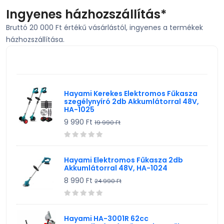
Szerszám, Barkácsolás
Ingyenes házhozszállítás*
Bruttó 20 000 Ft értékű vásárlástól, ingyenes a termékek
Telefon, Okos eszköz, GPS
házhozszállítása.
TV, Szórakoztató elekt, HiFi
KIEMELT TERMÉK
Egyéb
Hayami Kerekes Elektromos Fűkasza
szegélynyíró 2db Akkumlátorral 48V,
HA-1025
9 990 Ft
19 990 Ft
Hayami Elektromos Fűkasza 2db
Akkumlátorral 48V, HA-1024
8 990 Ft
24 990 Ft
Hayami HA-3001R 62cc