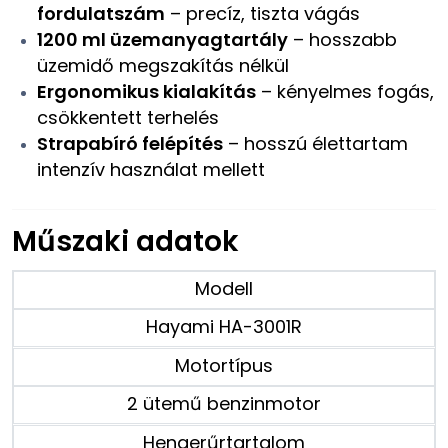
fordulatszám
– precíz, tiszta vágás
1200 ml üzemanyagtartály
– hosszabb
üzemidő megszakítás nélkül
Ergonomikus kialakítás
– kényelmes fogás,
csökkentett terhelés
Strapabíró felépítés
– hosszú élettartam
intenzív használat mellett
Műszaki adatok
Modell
Hayami HA-3001R
Motortípus
2 ütemű benzinmotor
Hengerűrtartalom