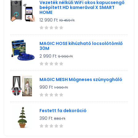
Vezeték nélküli WiFi okos kapucsengő
beépített HD kamerával X SMART
HOME
12 990 Ft
19 459 Ft
MAGIC HOSE kihúzható locsolótömlő
30M
2 990 Ft
9 990 Ft
MAGIC MESH Mágneses szúnyogháló
990 Ft
1 990 Ft
Festett fa dekoráció
390 Ft
880 Ft