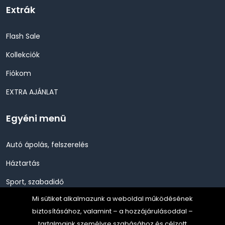
Extrák
Flash Sale
Kollekciók
Fiókom
EXTRA AJÁNLAT
Egyéni menü
Autó ápolás, felszerelés
Háztartás
Sport, szabadidő
Mi sütiket alkalmazunk a weboldal működésének
Szépség, Egészség, Higénia
biztosításához, valamint – a hozzájárulásoddal –
Szerszám, Barkácsolás
tartalmaink személyre szabásához és célzott