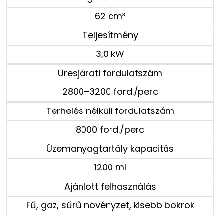
62 cm³
Teljesítmény
3,0 kW
Üresjárati fordulatszám
2800–3200 ford./perc
Terhelés nélküli fordulatszám
8000 ford./perc
Üzemanyagtartály kapacitás
1200 ml
Ajánlott felhasználás
Fű, gaz, sűrű növényzet, kisebb bokrok