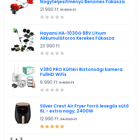
Nagyteljesítményű Benzines Fűkasza
21 990 Ft
31 800 Ft
Hayami HA-1030G 88V Lítium
Akkumulátoros Kerekes Fűkasza
23 990 Ft
V380 PRO Kültéri Biztonsági kamera
FullHD Wifis
6 990 Ft
9 800 Ft
Silver Crest Air Fryer forró levegős sütő
6L - extra nagy, 2400W
12 990 Ft
34 990 Ft