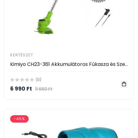
KERTÉSZET
Kimiyo CH23-361 Akkumulátoros Fűkasza és Szegélynyíró 24V – 2 Akkumulátorral
(0)
6 990 Ft
11 660 Ft
-45%