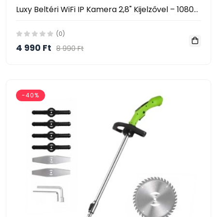
Luxy Beltéri WiFi IP Kamera 2,8" Kijelzővel – 1080P, AI Mozgásérzékelés, 360° Forgatható- Video Calling Smart Camera
(0)
4 990 Ft
8 990 Ft
-40%