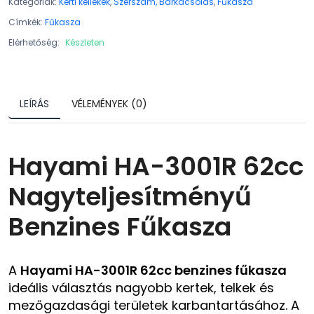
Kategóriák:
Kerti kellékek
,
Szerszám, Barkácsolás
,
Fűkasza
Címkék:
Fűkasza
Elérhetőség:
Készleten
LEÍRÁS
VÉLEMÉNYEK (0)
Hayami HA-3001R 62cc
Nagyteljesítményű
Benzines Fűkasza
A
Hayami HA-3001R 62cc benzines fűkasza
ideális választás nagyobb kertek, telkek és
mezőgazdasági területek karbantartásához. A