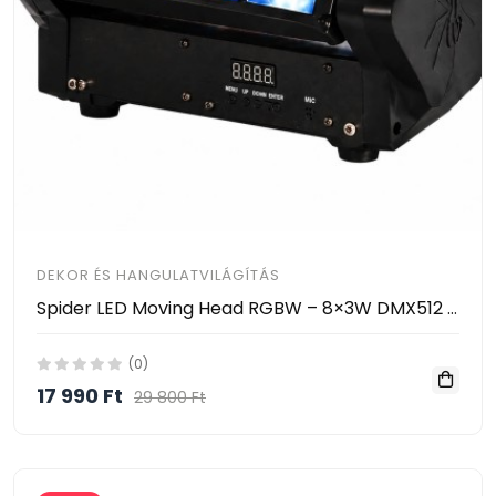
DEKOR ÉS HANGULATVILÁGÍTÁS
Spider LED Moving Head RGBW – 8×3W DMX512 Zenevezérelt LED Színpadi Fény HAYAMI KL25-120
(0)
17 990 Ft
29 800 Ft