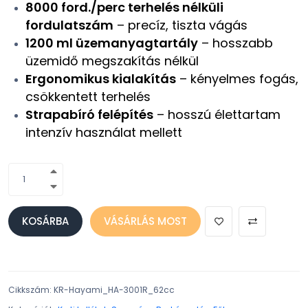
8000 ford./perc terhelés nélküli
fordulatszám
– precíz, tiszta vágás
1200 ml üzemanyagtartály
– hosszabb
üzemidő megszakítás nélkül
Ergonomikus kialakítás
– kényelmes fogás,
csökkentett terhelés
Strapabíró felépítés
– hosszú élettartam
intenzív használat mellett
KOSÁRBA
VÁSÁRLÁS MOST
Cikkszám
:
KR-Hayami_HA-3001R_62cc