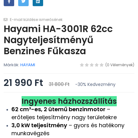
E-mail küldése ismerősének
Hayami HA-3001R 62cc
Nagyteljesítményű
Benzines Fűkasza
Márkák:
HAYAMI
(0 Vélemények)
21 990 Ft
31 800 Ft
-30%
Kedvezmény
Ingyenes házhozszállítás
62 cm³-es, 2 ütemű benzinmotor
–
erőteljes teljesítmény nagy területekre
3,0 kW teljesítmény
– gyors és hatékony
munkavégzés