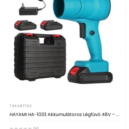
TAKARÍTÁS
HAYAMI HA-1033 Akkumulátoros Légfúvó 48V – Vezeték Nélküli Tisztító Ventilátor 2 Akkumulátorral
(0)