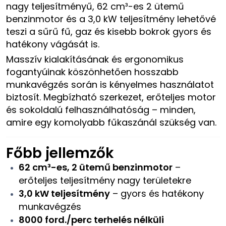
nagy teljesítményű, 62 cm³-es 2 ütemű
benzinmotor és a 3,0 kW teljesítmény lehetővé
teszi a sűrű fű, gaz és kisebb bokrok gyors és
hatékony vágását is.
Masszív kialakításának és ergonomikus
fogantyúinak köszönhetően hosszabb
munkavégzés során is kényelmes használatot
biztosít. Megbízható szerkezet, erőteljes motor
és sokoldalú felhasználhatóság – minden,
amire egy komolyabb fűkaszánál szükség van.
Főbb jellemzők
62 cm³-es, 2 ütemű benzinmotor
–
erőteljes teljesítmény nagy területekre
3,0 kW teljesítmény
– gyors és hatékony
munkavégzés
8000 ford./perc terhelés nélküli