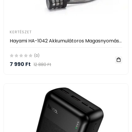
KERTÉSZET
Hayami HA-1042 Akkumulátoros Magasnyomású Mosó – 2 Akkumulátorral, Habosító Tartállyal és Kofferrel
(0)
7 990 Ft
12 880 Ft