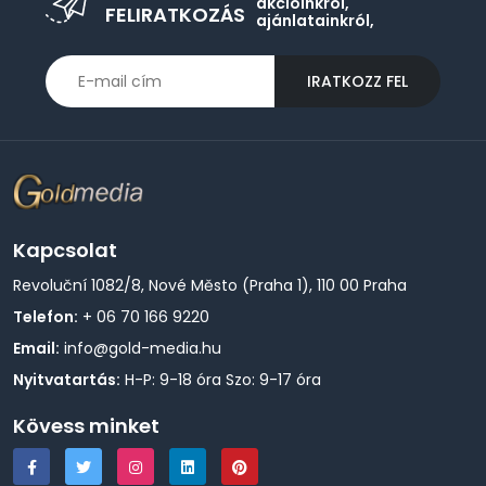
akcióinkról,
FELIRATKOZÁS
ajánlatainkról,
IRATKOZZ FEL
Kapcsolat
Revoluční 1082/8, Nové Město (Praha 1), 110 00 Praha
Telefon:
+ 06 70 166 9220
Email:
info@gold-media.hu
Nyitvatartás:
H-P: 9-18 óra Szo: 9-17 óra
Kövess minket