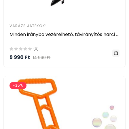
VARÁZS JÁTÉKOK!
Minden irányba vezérelhető, távirányítós harci repülőgép
(0)
9 990 Ft
14 990 Ft
-25%