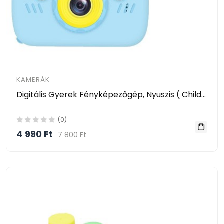
KAMERÁK
Digitális Gyerek Fényképezőgép, Nyuszis ( Children s Fun Camera )
(0)
4 990 Ft
7 800 Ft