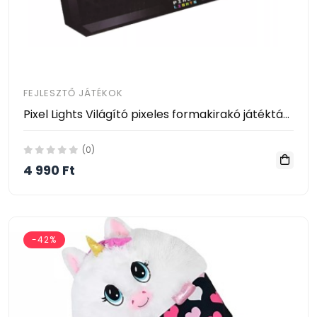
FEJLESZTŐ JÁTÉKOK
Pixel Lights Világító pixeles formakirakó játéktábla
(0)
4 990 Ft
-42%