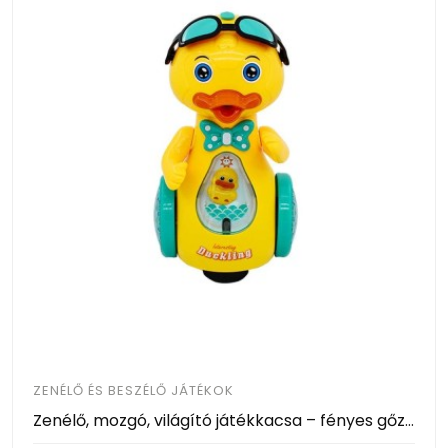
ZENÉLŐ ÉS BESZÉLŐ JÁTÉKOK
Zenélő, mozgó, világító játékkacsa – fényes gőzt fúj