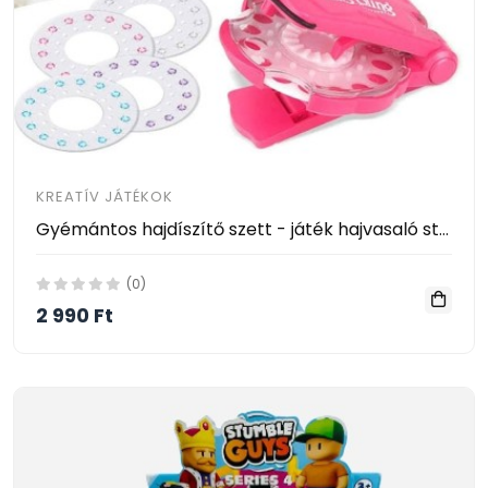
KREATÍV JÁTÉKOK
Gyémántos hajdíszítő szett - játék hajvasaló strasszkövekkel kislányoknak- Shining Bling Diamond
(0)
2 990 Ft