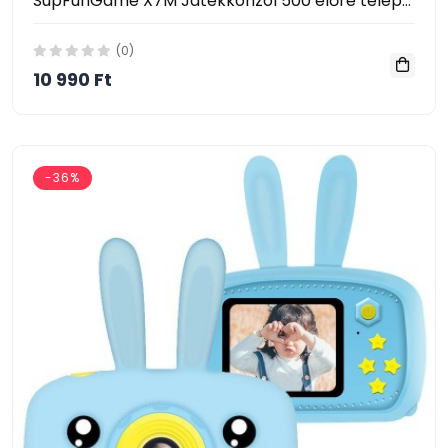
SupFunGame X7M Játékkonzol 500 előre telepített játékkal, 3.5″ LCD kijelzővel
(0)
10 990 Ft
-36%