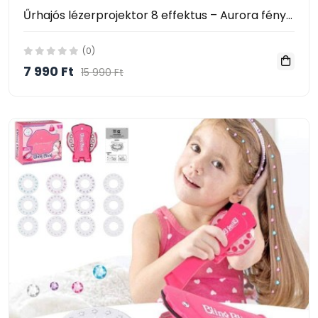
Űrhajós lézerprojektor 8 effektus – Aurora fényvetítés + lézer - LED lámpa, kivetítővel, galaxy astronaut starry sky
(0)
7 990 Ft
15 990 Ft