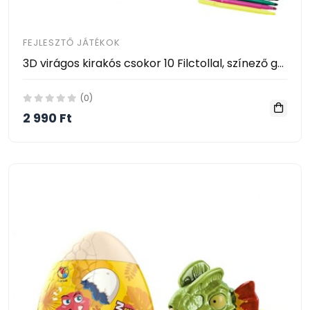
FEJLESZTŐ JÁTÉKOK
3D virágos kirakós csokor 10 Filctollal, színező graffiti csokorfestés - Anyák napi ajándék -
(0)
2 990 Ft