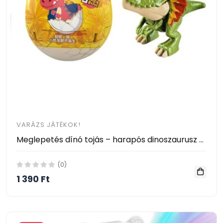
VARÁZS JÁTÉKOK!
Meglepetés dínó tojás – harapós dinoszaurusz bébi 6 mozgatható izülettel
(0)
1 390 Ft