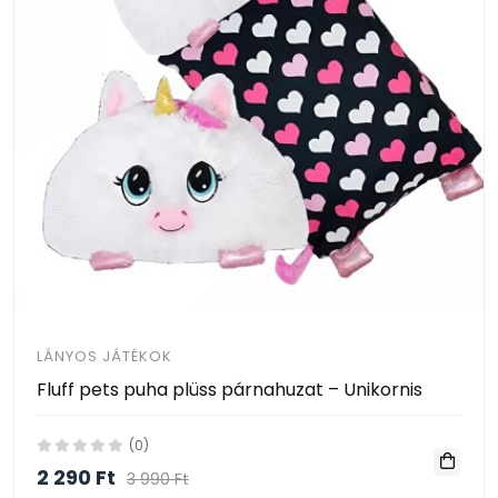
LÁNYOS JÁTÉKOK
Fluff pets puha plüss párnahuzat – Unikornis
(0)
2 290 Ft
3 990 Ft