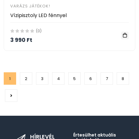
VARÁZS JÁTÉKOK!
Vízipisztoly LED fénnyel
(0)
3 990 Ft
1
2
3
4
5
6
7
8
Értesülhet aktuális
HÍRLEVÉL