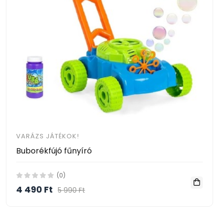
VARÁZS JÁTÉKOK!
Buborékfújó fűnyíró
(0)
4 490 Ft
5 990 Ft