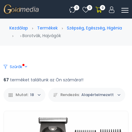
0
0
0
Kezdőlap
Termékek
Szépség, Egészség, Higénia
Borotvák, Hajvágók
Szűrők
67
terméket találtunk az Ön számára!!
Mutat:
18
Rendezés:
Alapértelmezett