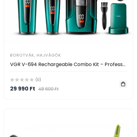
BOROTVÁK, HAJVÁGÓK
VGR V-694 Rechargeable Combo Kit – Professzionális hajvágó és szakállvágó szett LED kijelzővel
(0)
29 990 Ft
48 600 Ft