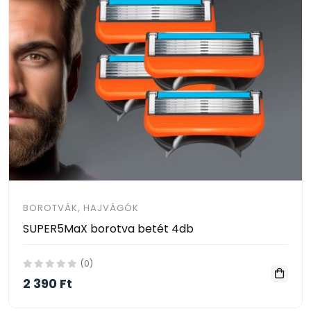
BOROTVÁK, HAJVÁGÓK
SUPER5MaX borotva betét 4db
(0)
2 390 Ft