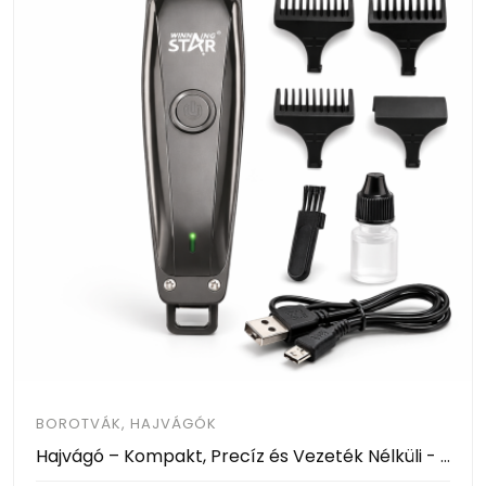
BOROTVÁK, HAJVÁGÓK
Hajvágó – Kompakt, Precíz és Vezeték Nélküli - Winning Star ST-5637