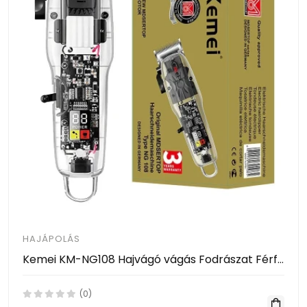
HAJÁPOLÁS
Kemei KM-NG108 Hajvágó vágás Fodrászat Férfi Akkus elektromos Professzionális Borotvavágó Teljesen átlátszó gépház
(0)