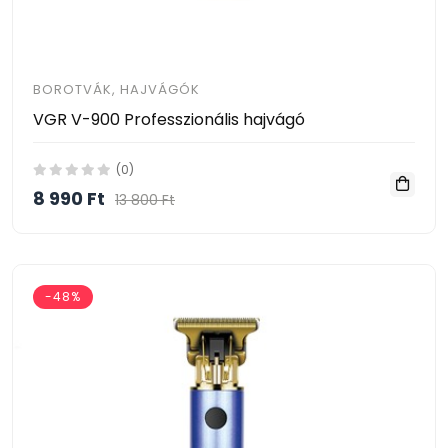
BOROTVÁK, HAJVÁGÓK
VGR V-900 Professzionális hajvágó
(0)
8 990 Ft
13 800 Ft
-48%