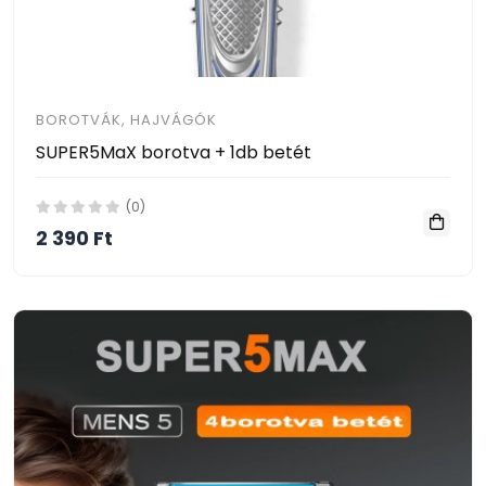
BOROTVÁK, HAJVÁGÓK
SUPER5MaX borotva + 1db betét
(0)
2 390 Ft