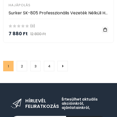
HAJÁPOLÁS
Surker SK-805 Professzionális Vezeték Nélküli Hajnyíró Gép
(0)
7 880 Ft
12 800 Ft
1
2
3
4
Értesülhet aktuális
HÍRLEVÉL
akcióinkról,
FELIRATKOZÁS
ajánlatainkról,