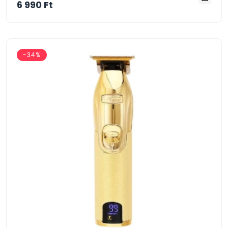
6 990 Ft
-34%