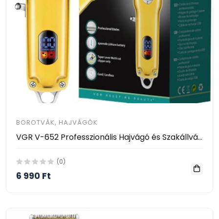
BOROTVÁK, HAJVÁGÓK
VGR V-652 Professzionális Hajvágó és Szakállvágó
(0)
6 990 Ft