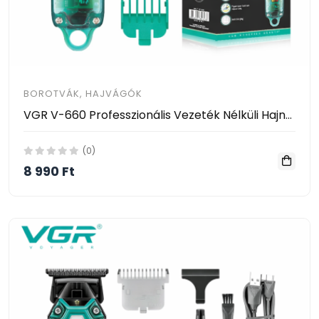
BOROTVÁK, HAJVÁGÓK
VGR V-660 Professzionális Vezeték Nélküli Hajnyíró LCD Kijelzővel
(0)
8 990 Ft