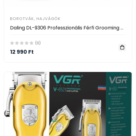
BOROTVÁK, HAJVÁGÓK
Daling DL-9306 Professzionális Férfi Grooming Kit – Hajnyíró és Borotva Szett
(0)
12 990 Ft