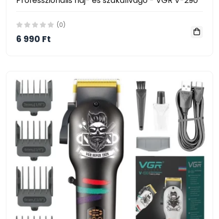
Professzionális haj- és szakállvágó - VGR V-290
(0)
6 990 Ft