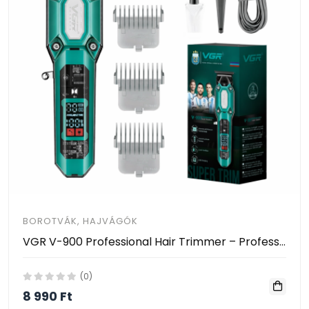
BOROTVÁK, HAJVÁGÓK
VGR V-900 Professional Hair Trimmer – Professzionális haj- és szakállvágó trimmelő
(0)
8 990 Ft