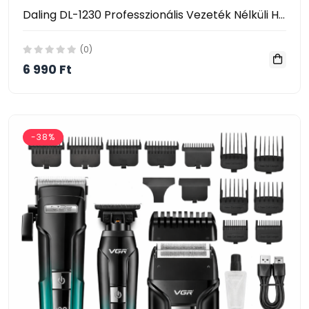
Daling DL-1230 Professzionális Vezeték Nélküli Hajvágó – 7500 RPM
(0)
6 990 Ft
-38%