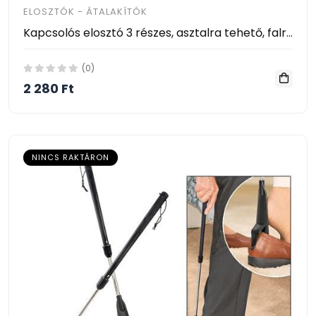
ELOSZTÓK - ÁTALAKÍTÓK
Kapcsolós elosztó 3 részes, asztalra tehető, falra akasztható USB-hubbal ( 2 x USB )
(0)
2 280 Ft
NINCS RAKTÁRON