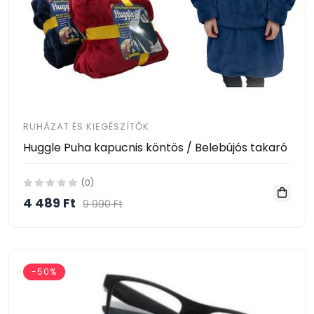
RUHÁZAT ÉS KIEGÉSZÍTŐK
Huggle Puha kapucnis köntös / Belebújós takaró
(0)
4 489 Ft
9 990 Ft
-50%