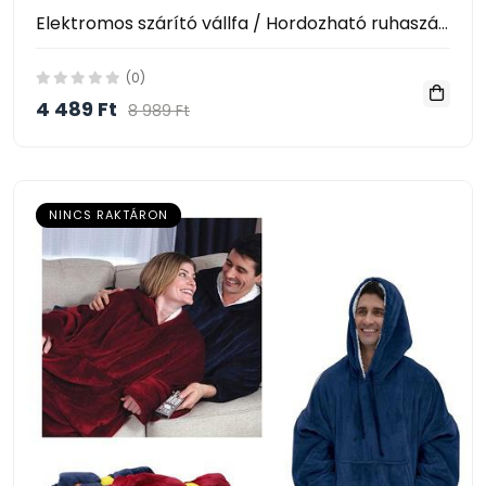
Elektromos szárító vállfa / Hordozható ruhaszárító fogas / 3 fúvófejjel, cipőszárító adapterrel
(0)
4 489 Ft
8 989 Ft
NINCS RAKTÁRON