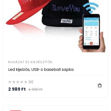
RUHÁZAT ÉS KIEGÉSZÍTŐK
Led kijelzős, USB-s baseball sapka
(0)
2 989 Ft
4 990 Ft