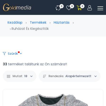
0
0
0
Kezdőlap
Termékek
Háztartás
Ruházat És Kiegészítők
Szűrők
33
terméket találtunk az Ön számára!!
Mutat:
18
Rendezés:
Alapértelmezett