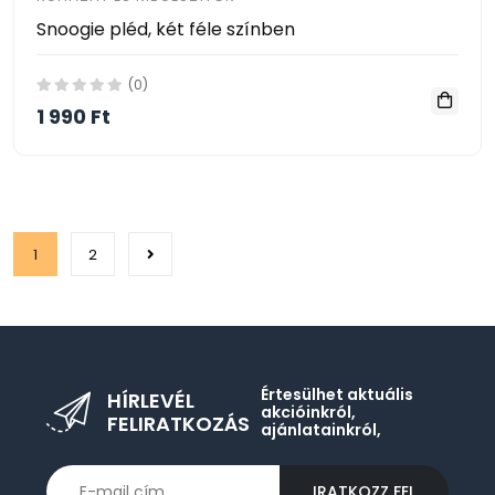
Snoogie pléd, két féle színben
(0)
1 990 Ft
1
2
Értesülhet aktuális
HÍRLEVÉL
akcióinkról,
FELIRATKOZÁS
ajánlatainkról,
IRATKOZZ FEL