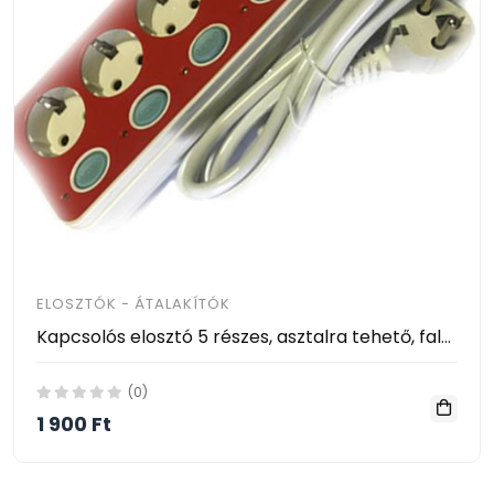
ELOSZTÓK - ÁTALAKÍTÓK
Kapcsolós elosztó 5 részes, asztalra tehető, falra akasztható No: 835 , 16A/ 250V
(0)
1 900 Ft