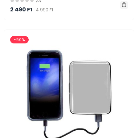
(0)
2 490 Ft
4 990 Ft
-50%