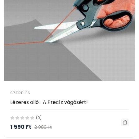
SZERELÉS
Lézeres olló- A Precíz vágásért!
(0)
1 590 Ft
2 989 Ft