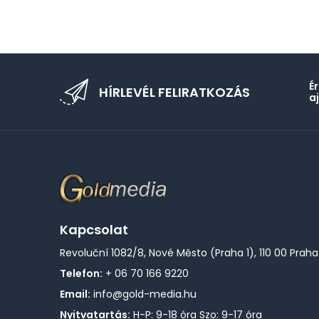
É
HÍRLEVÉL FELIRATKOZÁS
a
Kapcsolat
Revoluční 1082/8, Nové Město (Praha 1), 110 00 Praha
Telefon:
+ 06 70 166 9220
Email:
info@gold-media.hu
Nyitvatartás:
H-P: 9-18 óra Szo: 9-17 óra