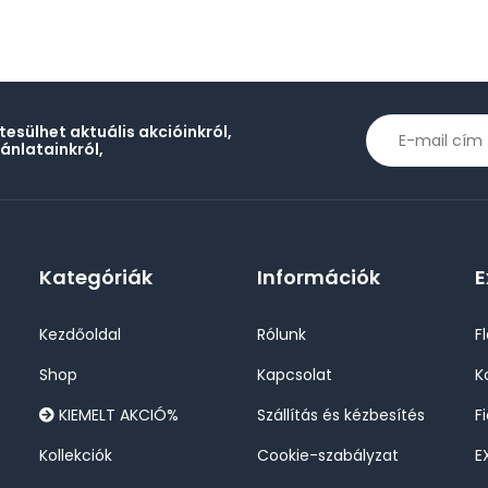
rtesülhet aktuális akcióinkról,
jánlatainkról,
Kategóriák
Információk
E
Kezdőoldal
Rólunk
F
Shop
Kapcsolat
K
KIEMELT AKCIÓ%
Szállítás és kézbesítés
F
Kollekciók
Cookie-szabályzat
E