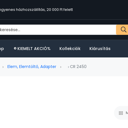
ngyenes házhozszállítás, 20 000 Ft felett
op
KIEMELT AKCIÓ%
Kollekciók
Kiárusítás
Elem, Elemtöltő, Adapter
CR 2450
M