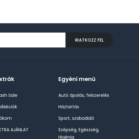
IRATKOZZ FEL
xtrák
Egyéni menü
lash Sale
Autó ápolás, felszerelés
ollekciók
Háztartás
iókom
Sport, szabadidő
XTRA AJÁNLAT
Szépség, Egészség,
Higénia