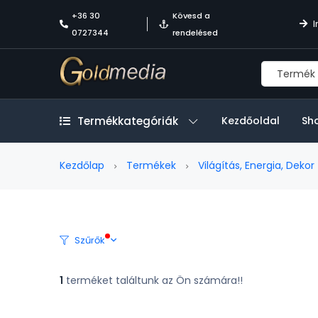
+36 30
Kövesd a
I
0727344
rendelésed
Termékkategóriák
Kezdőoldal
Sh
Kezdőlap
Termékek
Világítás, Energia, Dekor
Szűrők
1
terméket találtunk az Ön számára!!