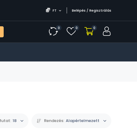
FT
Belépés / Regisztrálás
0
0
0
utat:
18
Rendezés:
Alapértelmezett