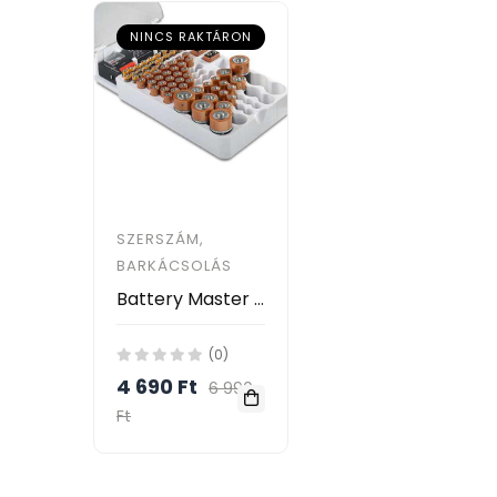
NINCS RAKTÁRON
SZERSZÁM,
BARKÁCSOLÁS
Battery Master Falra szerelhető elem rendszerező és tároló / teszterrel
(0)
4 690 Ft
6 990
Ft