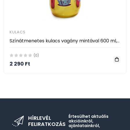
KULACS
Színátmenetes kulacs vagány mintával 600 ml, Rainbow 003
(0)
2 290 Ft
Értesülhet aktuális
HÍRLEVÉL
akcióinkról,
FELIRATKOZÁS
ajánlatainkról,