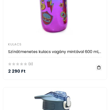
KULACS
Színátmenetes kulacs vagány mintával 600 ml, Rainbow 004
(0)
2 290 Ft