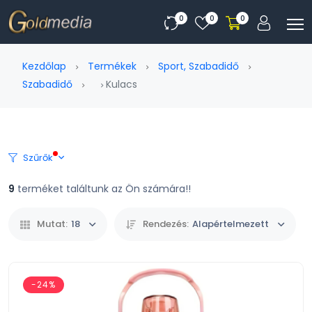
0
0
0
Kezdőlap
Termékek
Sport, Szabadidő
Szabadidő
Kulacs
Szűrők
9
terméket találtunk az Ön számára!!
Mutat:
18
Rendezés:
Alapértelmezett
-24%