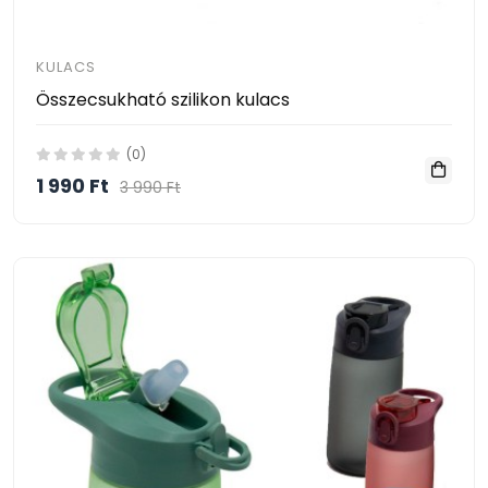
KULACS
Összecsukható szilikon kulacs
(0)
1 990 Ft
3 990 Ft