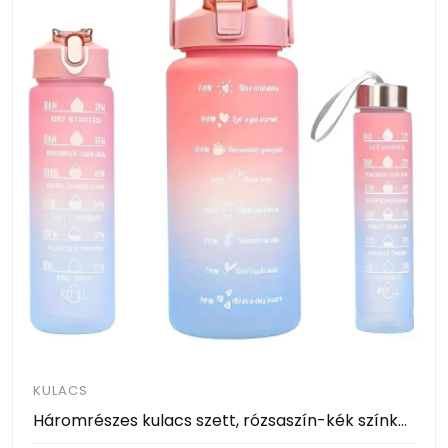
KULACS
Háromrészes kulacs szett, rózsaszín-kék színkombinációban, 2L, 900 ml és 300 ml méretű palackokkal