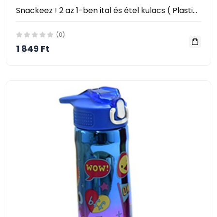
Snackeez ! 2 az 1-ben ital és étel kulacs ( Plastic 2 in 1 Snack & Drink Cup One Cup )
(0)
1 849 Ft