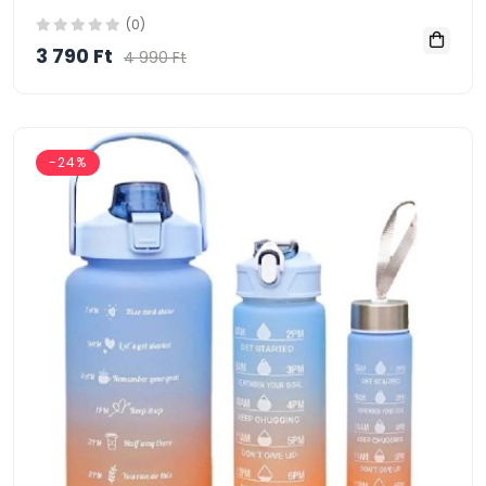
(0)
3 790 Ft
4 990 Ft
-24%