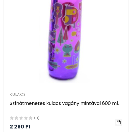
KULACS
Színátmenetes kulacs vagány mintával 600 ml, Rainbow 001
(0)
2 290 Ft