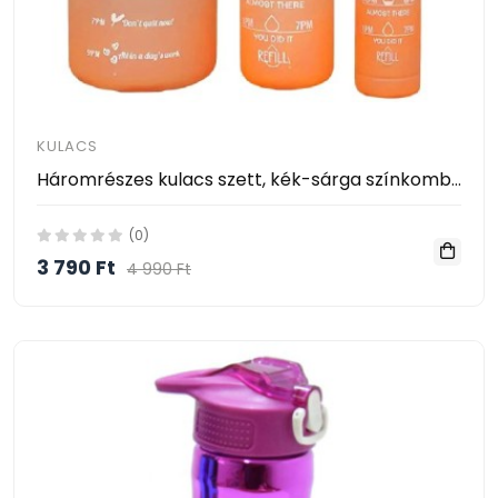
KULACS
Háromrészes kulacs szett, kék-sárga színkombinációban, 2L, 900 ml és 300 ml méretű palackokkal
(0)
3 790 Ft
4 990 Ft