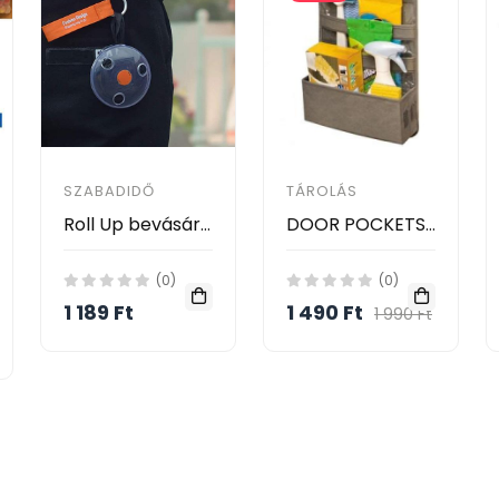
SZABADIDŐ
TÁROLÁS
Roll Up bevásárló szatyor / feltekerhető, környezetbarát bevásárlótáska
DOOR POCKETS TÁROLÓ
(0)
(0)
1 189 Ft
1 490 Ft
1 990 Ft