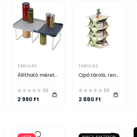
TÁROLÁS
TÁROLÁS
Állítható méretű kiegészítő polc - Expendables Shelf
Cipő tároló, rendszerező 4 soros - Creative Multi Purpose Shoe Rack -
(0)
(0)
2 990 Ft
2 880 Ft
-50%
NINCS RAKTÁRON