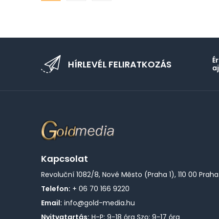
É
HÍRLEVÉL FELIRATKOZÁS
a
Kapcsolat
Revoluční 1082/8, Nové Město (Praha 1), 110 00 Praha
Telefon:
+ 06 70 166 9220
Email:
info@gold-media.hu
Nyitvatartás:
H-P: 9-18 óra Szo: 9-17 óra