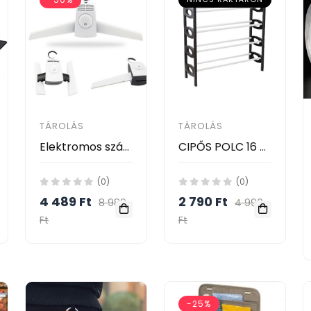
TÁROLÁS
TÁROLÁS
Elektromos szárító vállfa / Hordozható ruhaszárító fogas / 3 fúvófejjel, cipőszárító adapterrel
CIPŐS POLC 16 PÁR CIPŐNEK
(0)
(0)
4 489 Ft
2 790 Ft
8 989
4 990
Ft
Ft
-25%