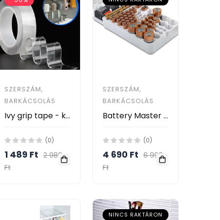
SZERSZÁM,
SZERSZÁM,
BARKÁCSOLÁS
BARKÁCSOLÁS
Ivy grip tape - kétoldalas ragasztószalag / rendkívül erős, rugalmas, 3 méteres
Battery Master Falra szerelhető elem rendszerező és tároló / teszterrel
(0)
(0)
1 489 Ft
4 690 Ft
2 989
6 990
Ft
Ft
NINCS RAKTÁRON