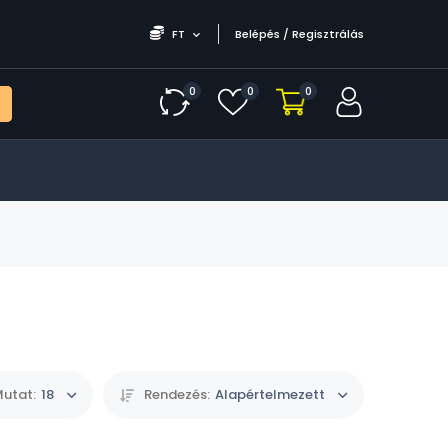
FT
Belépés / Regisztrálás
0
0
0
utat:
18
Rendezés:
Alapértelmezett