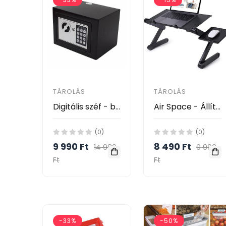
TÁROLÁS
TÁROLÁS
Digitális széf - bútorszéf
Air Space - Állítható laptop tartó asztal
(0)
(0)
9 990 Ft
8 490 Ft
14 989
9 990
Ft
Ft
-33%
-50%