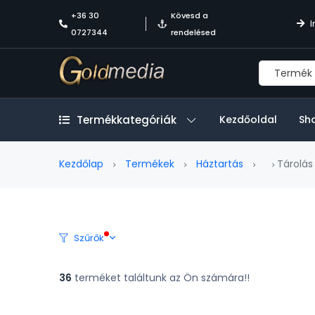
+36 30
Kövesd a
I
0727344
rendelésed
Termékkategóriák
Kezdőoldal
Sh
Kezdőlap
Termékek
Háztartás
Tárolás
Szűrők
36
terméket találtunk az Ön számára!!