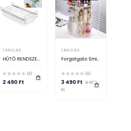
TÁROLÁS
TÁROLÁS
HŰTŐ RENDSZEREZŐ FIÓK
Forgatgato Smink tároló, kozmetikai rendszerező
(0)
(0)
2 490 Ft
3 490 Ft
6 990
Ft