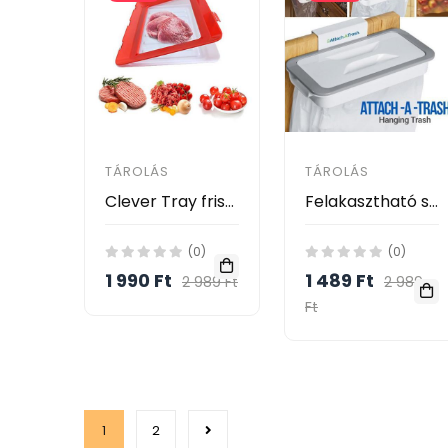
TÁROLÁS
TÁROLÁS
Clever Tray frissentartó okos tálca
Felakasztható szemeteszsák tartó
(0)
(0)
1 990 Ft
1 489 Ft
2 989 Ft
2 989
Ft
1
2