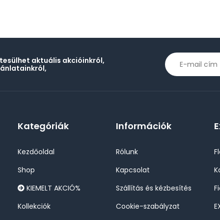
rtesülhet aktuális akcióinkról,
jánlatainkról,
Kategóriák
Információk
E
Kezdőoldal
Rólunk
F
Shop
Kapcsolat
K
KIEMELT AKCIÓ%
Szállítás és kézbesítés
F
Kollekciók
Cookie-szabályzat
E