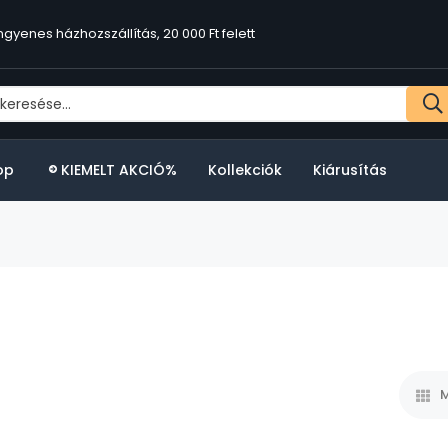
ngyenes házhozszállítás, 20 000 Ft felett
op
KIEMELT AKCIÓ%
Kollekciók
Kiárusítás
M