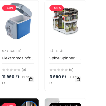
-40%
-55%
SZABADIDŐ
TÁROLÁS
Elektromos hőtartó láda, hidegen és melegen tartó funkcióval, 7,5 l-es
Spice Spinner - Forgatható fűszertartó állvány, 40 db fűszernek
(0)
(0)
11 990 Ft
3 990 Ft
19 990
8 990
Ft
Ft
-50%
NINCS RAKTÁRON