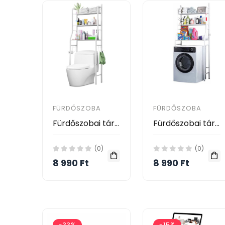
FÜRDŐSZOBA
FÜRDŐSZOBA
Fürdőszobai tároló állvány WC fölé, 3 polcos - TOILET Rack
Fürdőszobai tároló állvány mosógép fölé, 3 polcos - Washing Machine Rack
(0)
(0)
8 990 Ft
8 990 Ft
-33%
-15%