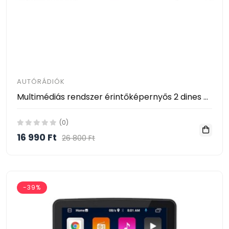
AUTÓRÁDIÓK
Multimédiás rendszer érintőképernyős 2 dines 7018B
(0)
16 990 Ft
26 800 Ft
-39%