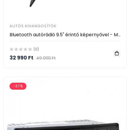
AUTÓS KIHANGOSÍTÓK
Bluetooth autórádió 9.5" érintő képernyővel - MirrorLink multimédiás rendszer
(0)
32 990 Ft
49 990 Ft
-37%