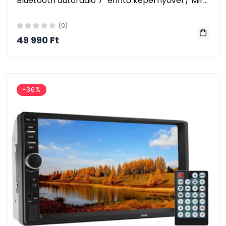
Bluetooth autórádió 7" érintő képernyővel / MirrorLink multimédiás rendszer, autós fejegység (GBT-7110S)
(0)
49 990 Ft
-36%