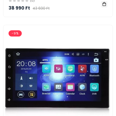
(0)
38 990 Ft
43 690 Ft
-9%