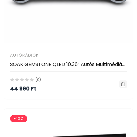
AUTÓRÁDIÓK
SOAK GEMSTONE QLED 10.36” Autós Multimédiás Fejegység – Dual Knobs, 8GB RAM, 64GB ROM
(0)
44 990 Ft
-10%