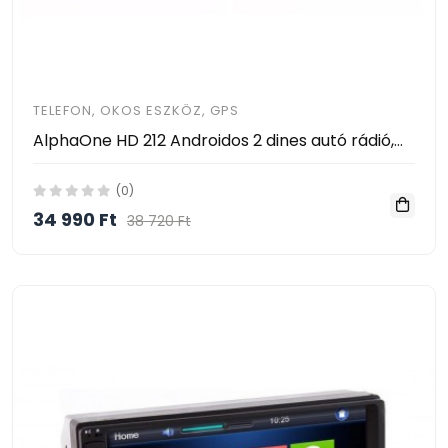
TELEFON, OKOS ESZKÖZ, GPS
AlphaOne HD 212 Androidos 2 dines autó rádió,GPS el ingyen szállítással, magyar menüvel, Iso csatlakozóval
(0)
34 990 Ft
38 720 Ft