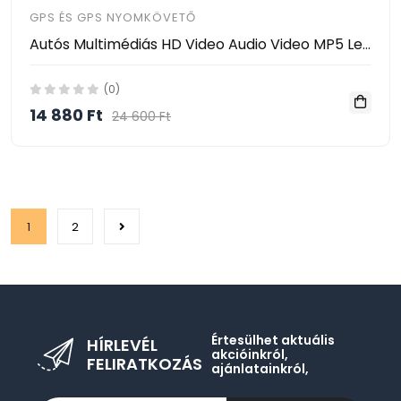
GPS ÉS GPS NYOMKÖVETŐ
Autós Multimédiás HD Video Audio Video MP5 Lejátszó távirányítóval 4x45W 4052AI
(0)
14 880 Ft
24 600 Ft
1
2
Értesülhet aktuális
HÍRLEVÉL
akcióinkról,
FELIRATKOZÁS
ajánlatainkról,