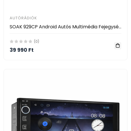
AUTÓRÁDIÓK
SOAK 929CP Android Autós Multimédia Fejegység – Érintőképernyős GPS, Bluetooth, CarPlay / Android Auto
(0)
39 990 Ft