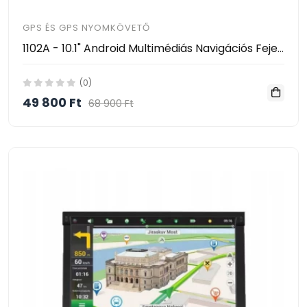
GPS ÉS GPS NYOMKÖVETŐ
1102A - 10.1" Android Multimédiás Navigációs Fejegység 2DIN Bluetooth GPS FM TF
(0)
49 800 Ft
68 900 Ft