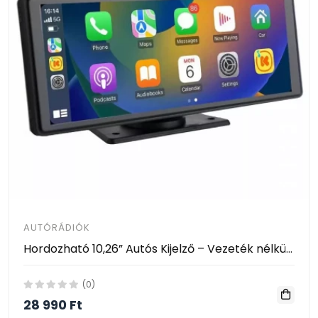
AUTÓRÁDIÓK
Hordozható 10,26” Autós Kijelző – Vezeték nélküli CarPlay és Android Auto támogatással
(0)
28 990 Ft