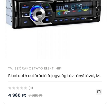
TV, SZÓRAKOZTATÓ ELEKT, HIFI
Bluetooth autórádió fejegység távirányítóval, MP3 lejátszás, USB/SD porttal
(0)
4 960 Ft
7 990 Ft