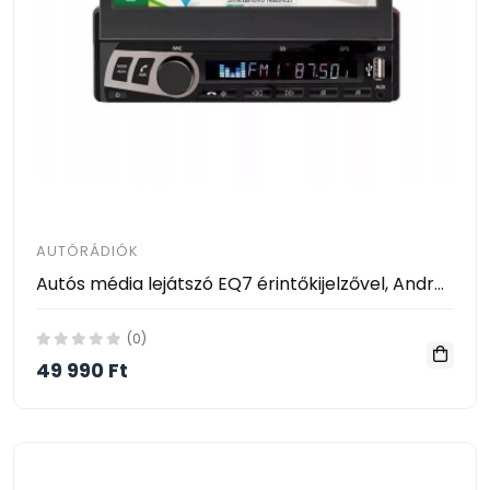
AUTÓRÁDIÓK
Autós média lejátszó EQ7 érintőkijelzővel, Android rendszerrel / GPS, 1 DIN, videó- és zenelejátszó, FM rádió, Bluetooth
(0)
49 990 Ft