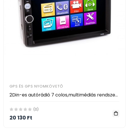
GPS ÉS GPS NYOMKÖVETŐ
2Din-es autórádió 7 colos,multimédiás rendszer , mp5 4*45W Ingyen szállítással
(0)
20 130 Ft