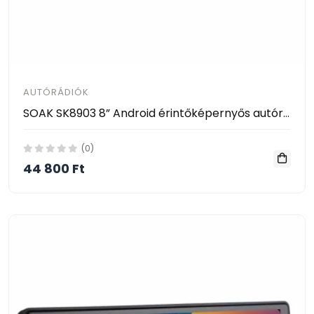
AUTÓRÁDIÓK
SOAK SK8903 8” Android érintőképernyős autórádió – Vezeték nélküli Android Auto és Apple CarPlay támogatással
(0)
44 800 Ft