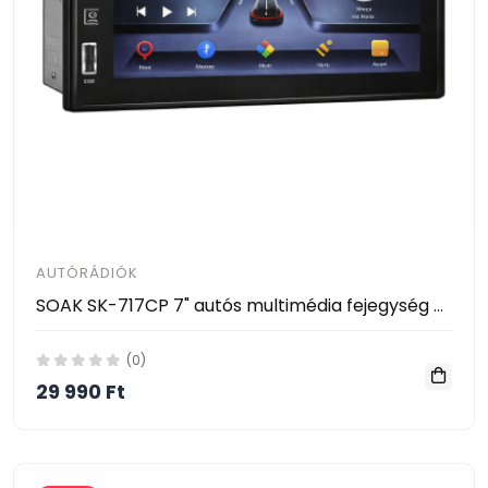
AUTÓRÁDIÓK
SOAK SK-717CP 7" autós multimédia fejegység – 4GB RAM, GPS, Android Auto / CarPlay
(0)
29 990 Ft