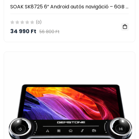
SOAK SK8725 6” Android autós navigáció – 6GB RAM, WiFi, GPS, Android Auto, CarPlay
(0)
34 990 Ft
56 800 Ft