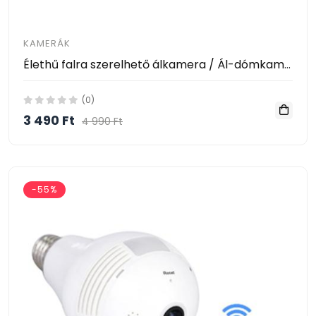
KAMERÁK
Élethű falra szerelhető álkamera / Ál-dómkamera villogó leddel
(0)
3 490 Ft
4 990 Ft
-55%