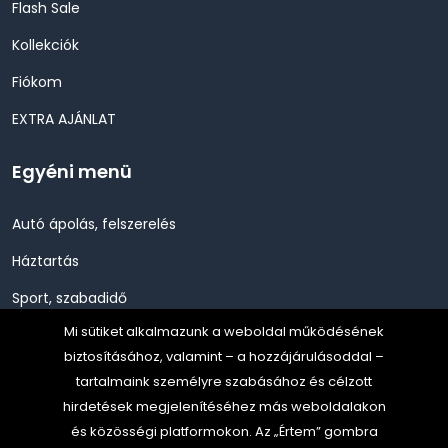
Flash Sale
Kollekciók
Fiókom
EXTRA AJÁNLAT
Egyéni menü
Autó ápolás, felszerelés
Háztartás
Sport, szabadidő
Mi sütiket alkalmazunk a weboldal működésének
Szépség, Egészség, Higénia
biztosításához, valamint – a hozzájárulásoddal –
Szerszám, Barkácsolás
tartalmaink személyre szabásához és célzott
hirdetések megjelenítéséhez más weboldalakon
Telefon, Okos eszköz, GPS
és közösségi platformokon. Az „Értem” gombra
TV, Szórakoztató elekt, HiFi