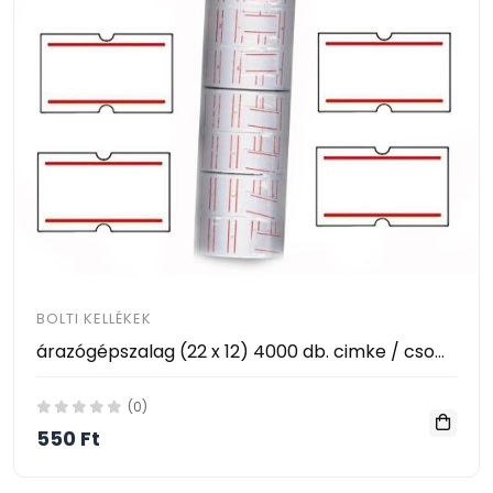
BOLTI KELLÉKEK
árazógépszalag (22 x 12) 4000 db. cimke / csomag
(0)
550 Ft