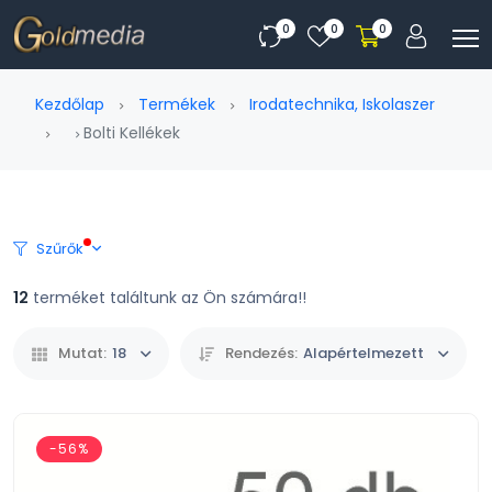
0
0
0
Kezdőlap
Termékek
Irodatechnika, Iskolaszer
Bolti Kellékek
Szűrők
12
terméket találtunk az Ön számára!!
Mutat:
18
Rendezés:
Alapértelmezett
-56%