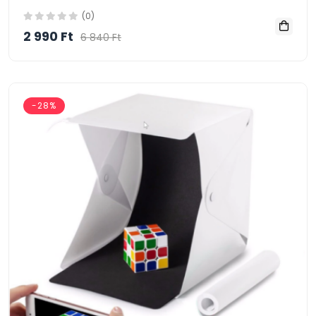
(0)
2 990 Ft
6 840 Ft
-28%