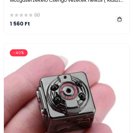
Mozgásérzékelő Csengő vezeték nélküli ( Riasztó csengő ) betéri Üdv Harangszó 300D
(0)
1 560 Ft
-40%