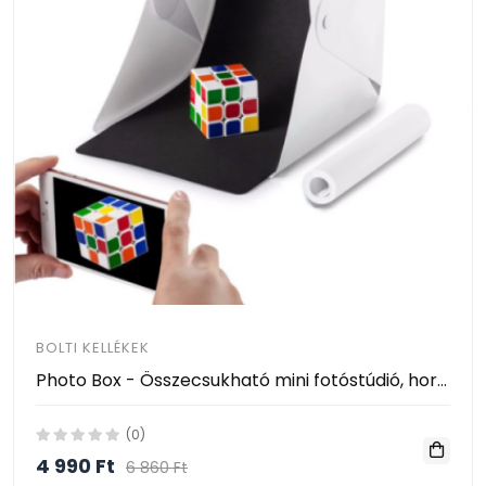
BOLTI KELLÉKEK
Photo Box - Összecsukható mini fotóstúdió, hordozható fotódoboz, fotósátor (30x30x30 cm)
(0)
4 990 Ft
6 860 Ft