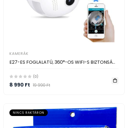
KAMERÁK
E27-ES FOGLALATÚ, 360°-OS WIFI-S BIZTONSÁGI PANORÁMA KAMERA
(0)
8 990 Ft
19 990 Ft
NINCS RAKTÁRON