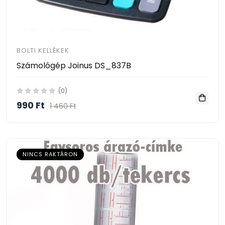
BOLTI KELLÉKEK
Számológép Joinus DS_837B
(0)
990 Ft
1 460 Ft
NINCS RAKTÁRON