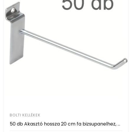
BOLTI KELLÉKEK
50 db Akasztó hossza 20 cm fa bizsupanelhez, Szimpla kampó panelba, Krómozott