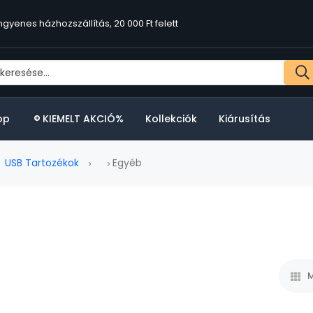
ngyenes házhozszállítás, 20 000 Ft felett
op
KIEMELT AKCIÓ%
Kollekciók
Kiárusítás
USB Tartozékok
Egyéb
M