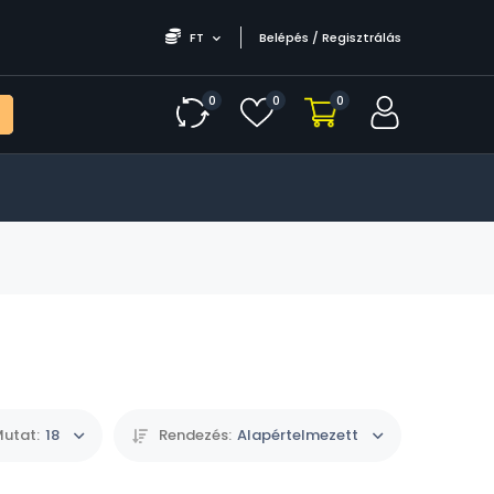
FT
Belépés / Regisztrálás
0
0
0
utat:
18
Rendezés:
Alapértelmezett