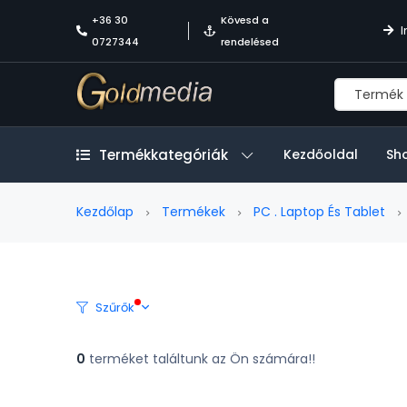
+36 30
Kövesd a
I
0727344
rendelésed
Termékkategóriák
Kezdőoldal
Sh
Kezdőlap
Termékek
PC . Laptop És Tablet
Szűrők
0
terméket találtunk az Ön számára!!