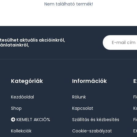
Nem található termék!
rtesülhet aktuális akcióinkról,
jánlatainkról,
Kategóriák
Információk
E
Kezdőoldal
Rólunk
F
Shop
Kapcsolat
K
KIEMELT AKCIÓ%
Szállítás és kézbesítés
F
Kollekciók
Cookie-szabályzat
E