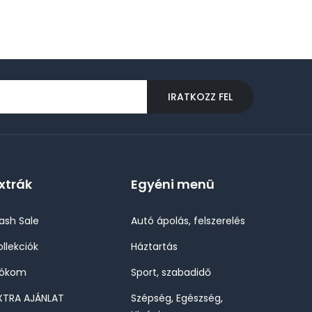
IRATKOZZ FEL
xtrák
Egyéni menü
lash Sale
Autó ápolás, felszerelés
ollekciók
Háztartás
iókom
Sport, szabadidő
XTRA AJÁNLAT
Szépség, Egészség,