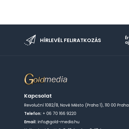
É
HÍRLEVÉL FELIRATKOZÁS
a
Kapcsolat
Revoluční 1082/8, Nové Město (Praha 1), 110 00 Praha
Telefon:
+ 06 70 166 9220
Email:
info@gold-media.hu